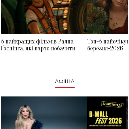
5 найкращих фільмів Раяна
Топ-5 найочіку
Ґослінга, які варто побачити
березня-2026
АФІША