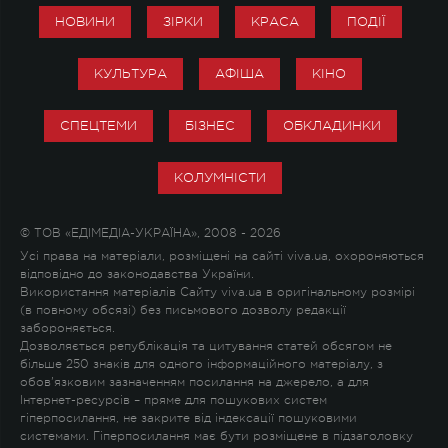
НОВИНИ
ЗІРКИ
КРАСА
ПОДІЇ
КУЛЬТУРА
АФІША
КІНО
СПЕЦТЕМИ
БІЗНЕС
ОБКЛАДИНКИ
КОЛУМНІСТИ
© ТОВ «ЕДІМЕДІА-УКРАЇНА», 2008 - 2026
Усі права на матеріали, розміщені на сайті viva.ua, охороняються
відповідно до законодавства України.
Використання матеріалів Сайту viva.ua в оригінальному розмірі
(в повному обсязі) без письмового дозволу редакції
забороняється.
Дозволяється републікація та цитування статей обсягом не
більше 250 знаків для одного інформаційного матеріалу, з
обов'язковим зазначенням посилання на джерело, а для
Інтернет-ресурсів – пряме для пошукових систем
гіперпосилання, не закрите від індексації пошуковими
системами. Гіперпосилання має бути розміщене в підзаголовку