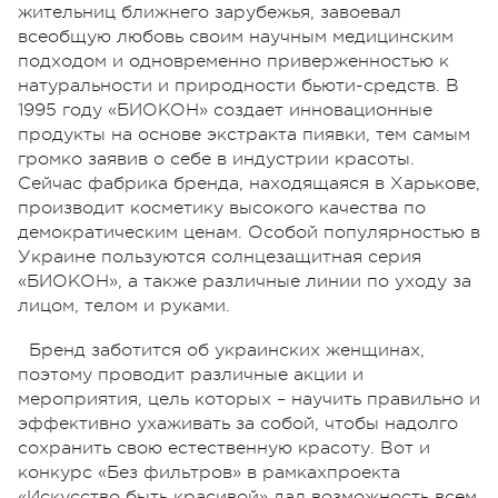
жительниц ближнего зарубежья, завоевал
всеобщую любовь своим научным медицинским
подходом и одновременно приверженностью к
натуральности и природности бьюти-средств. В
1995 году «БИОКОН» создает инновационные
продукты на основе экстракта пиявки, тем самым
громко заявив о себе в индустрии красоты.
Сейчас фабрика бренда, находящаяся в Харькове,
производит косметику высокого качества по
демократическим ценам. Особой популярностью в
Украине пользуются солнцезащитная серия
«БИОКОН», а также различные линии по уходу за
лицом, телом и руками.
Бренд заботится об украинских женщинах,
поэтому проводит различные акции и
мероприятия, цель которых – научить правильно и
эффективно ухаживать за собой, чтобы надолго
сохранить свою естественную красоту. Вот и
конкурс «Без фильтров» в рамкахпроекта
«Искусство быть красивой» дал возможность всем