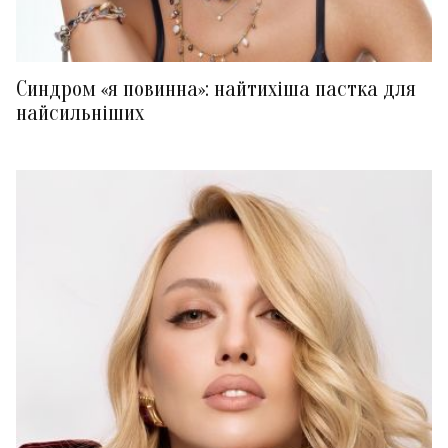
Синдром «я повинна»: найтихіша пастка для
найсильніших