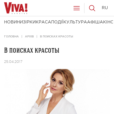
RU
НОВИНИ
ЗІРКИ
КРАСА
ПОДІЇ
КУЛЬТУРА
АФІША
КІНО
ГОЛОВНА
АРХІВ
В ПОИСКАХ КРАСОТЫ
В поисках красоты
25.04.2017