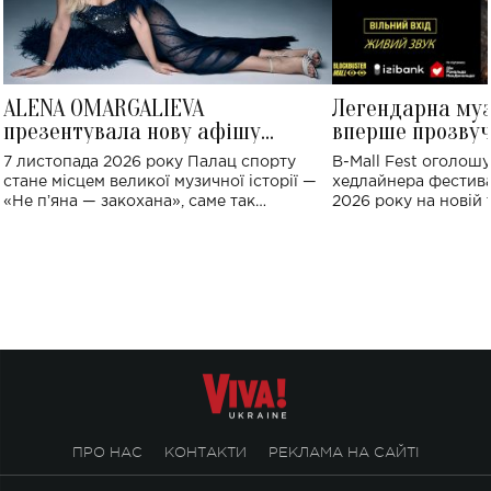
ALENA OMARGALIEVA
Легендарна му
презентувала нову афішу
вперше прозвуч
великого концерту в Палаці
Україні: де від
7 листопада 2026 року Палац спорту
B-Mall Fest оголош
спорту
стане місцем великої музичної історії —
хедлайнера фестива
«Не пʼяна — закохана», саме так
2026 року на новій т
символічно названо майбутній концерт
stage відбудеться у
ALENA OMARGALIEVA.
ENIGMA VOICES' OR
ПРО НАС
КОНТАКТИ
РЕКЛАМА НА САЙТІ