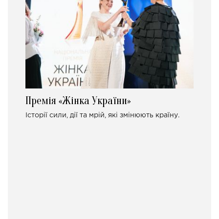
Премія «Жінка України»
Історії сили, дії та мрій, які змінюють країну.