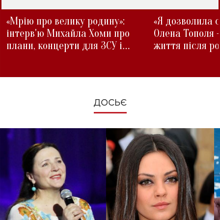
«Мрію про велику родину»:
«Я дозволила с
інтерв'ю Михайла Хоми про
Олена Тополя 
плани, концерти для ЗСУ і
життя після р
зміни під час війни
ДОСЬЄ