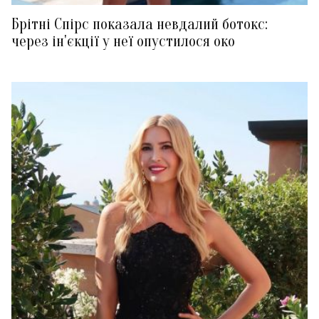
Брітні Спірс показала невдалий ботокс:
через ін'єкції у неї опустилося око