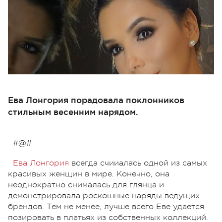
Ева Лонгория порадовала поклонников
стильным весенним нарядом.
#@#
Ева Лонгория
всегда счииалась одной из самых
красивых женщин в мире. Конечно, она
неоднократно снималась для глянца и
демонстрировала роскошные наряды ведущих
брендов. Тем не менее, лучше всего Еве удается
позировать в платьях из собственных коллекций.