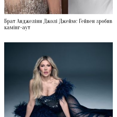
Брат Анджеліни Джолі Джеймс Гейвен зробив
камінг-аут