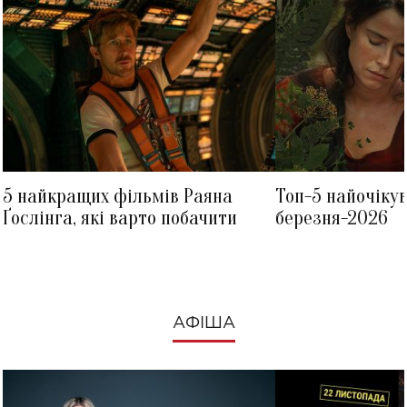
5 найкращих фільмів Раяна
Топ-5 найочіку
Ґослінга, які варто побачити
березня-2026
АФІША