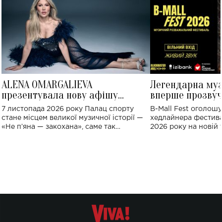
ALENA OMARGALIEVA
Легендарна му
презентувала нову афішу
вперше прозвуч
великого концерту в Палаці
Україні: де від
7 листопада 2026 року Палац спорту
B-Mall Fest оголош
спорту
стане місцем великої музичної історії —
хедлайнера фестива
«Не пʼяна — закохана», саме так
2026 року на новій т
символічно названо майбутній концерт
stage відбудеться у
ALENA OMARGALIEVA.
ENIGMA VOICES' OR