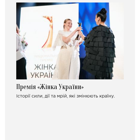
Премія «Жінка України»
Історії сили, дії та мрій, які змінюють країну.