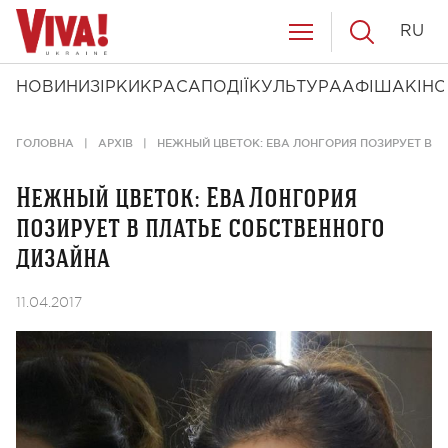
RU
НОВИНИ
ЗІРКИ
КРАСА
ПОДІЇ
КУЛЬТУРА
АФІША
КІНО
ГОЛОВНА
АРХІВ
НЕЖНЫЙ ЦВЕТОК: ЕВА ЛОНГОРИЯ ПОЗИРУЕТ В 
Нежный цветок: Ева Лонгория
позирует в платье собственного
дизайна
11.04.2017