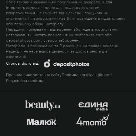
обов'язковим зазначенням посилання на джерело, а для
Інтернет-ресурсів – пряме для пошукових систем
гіперпосилання, не закрите від індексації пошуковими
системами. Гіперпосилання має бути розміщене в підзаголовку
або першому абзаці матеріалу.
Передрук, копіювання, відтворення або інше використання
матеріалів, які містять посилання на rexfeatures.com або
depositphotos.com, суворо заборонені.
Матеріали із позначками
!
та
P
розміщені на правах реклами.
Редакція не несе відповідальності за достовірність цієї
інформації.
Стокові фото від:
Правила використання сайту
Політика конфіденційності
Редакційна політика