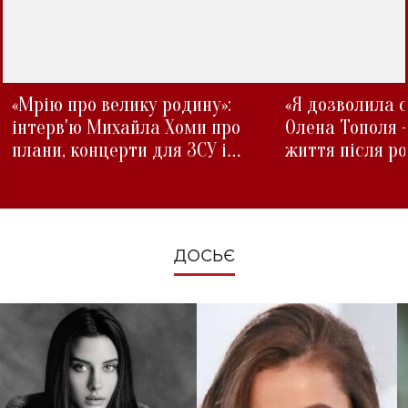
«Мрію про велику родину»:
«Я дозволила с
інтерв'ю Михайла Хоми про
Олена Тополя 
плани, концерти для ЗСУ і
життя після р
зміни під час війни
ДОСЬЄ