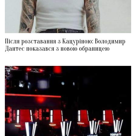
Після розставання з Кацуріною: Володимир
Дантес показався з новою обраницею