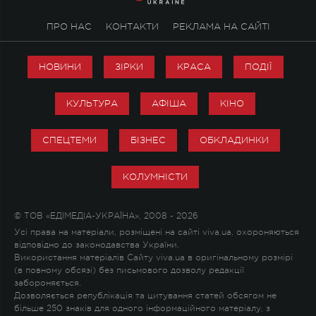
ПРО НАС
КОНТАКТИ
РЕКЛАМА НА САЙТІ
НОВИНИ
ЗІРКИ
КРАСА
ПОДІЇ
КУЛЬТУРА
АФІША
КІНО
СПЕЦТЕМИ
БІЗНЕС
ОБКЛАДИНКИ
КОЛУМНІСТИ
© ТОВ «ЕДІМЕДІА-УКРАЇНА», 2008 - 2026
Усі права на матеріали, розміщені на сайті viva.ua, охороняються
відповідно до законодавства України.
Використання матеріалів Сайту viva.ua в оригінальному розмірі
(в повному обсязі) без письмового дозволу редакції
забороняється.
Дозволяється републікація та цитування статей обсягом не
більше 250 знаків для одного інформаційного матеріалу, з