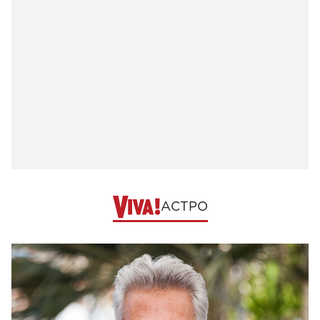
АСТРО