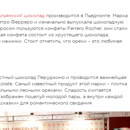
альянский шоколад
производится в Пьедмонте. Марка
ьетро Ферреро и изначально выпускала шоколадную
росом пользуются конфеты Ferrero Rocher, они стали
дая конфета состоит из хрустящего шоколада,
начинки. Стоит отметить, что орехи – это любимая
естный шоколад Перуджино и проводится важнейшая
olate. Самый известный продукт этой марки – плитка
цельными лесными орехами. Сладость считается
изображен поцелуй молодой пары, а внутри каждой
дсказки» для романтического свидания.