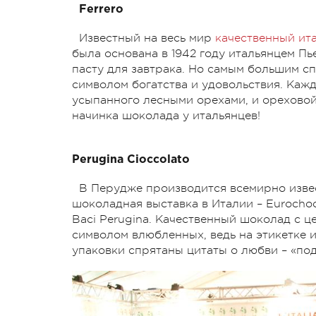
Ferrero
Известный на весь мир
качественный ит
была основана в 1942 году итальянцем П
пасту для завтрака. Но самым большим сп
символом богатства и удовольствия. Каж
усыпанного лесными орехами, и ореховой 
начинка шоколада у итальянцев!
Perugina Cioccolato
В Перудже производится всемирно изв
шоколадная выставка в Италии – Eurochoc
Baci Perugina. Качественный шоколад с 
символом влюбленных, ведь на этикетке 
упаковки спрятаны цитаты о любви – «по