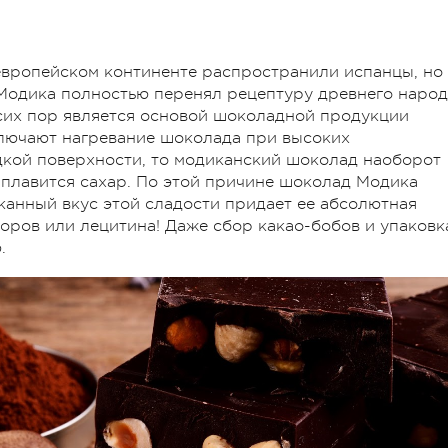
европейском континенте распространили испанцы, но
Модика полностью перенял рецептуру древнего народ
сих пор является основой шоколадной продукции
ключают нагревание шоколада при высоких
дкой поверхности, то модиканский шоколад наоборот
 плавится сахар. По этой причине шоколад Модика
канный вкус этой сладости придает ее абсолютная
торов или лецитина! Даже сбор какао-бобов и упаковк
.