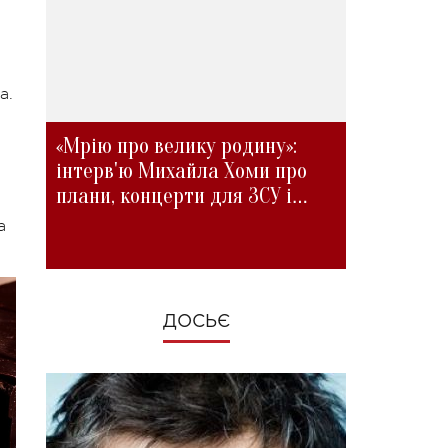
а.
«Мрію про велику родину»:
інтерв'ю Михайла Хоми про
плани, концерти для ЗСУ і
зміни під час війни
а
ДОСЬЄ