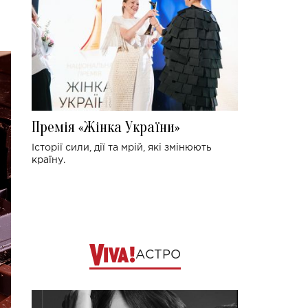
Премія «Жінка України»
Історії сили, дії та мрій, які змінюють
країну.
АСТРО