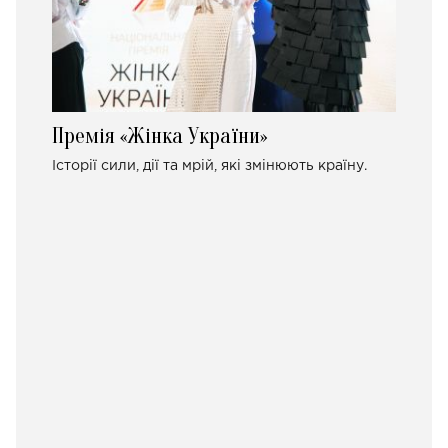
Премія «Жінка України»
Історії сили, дії та мрій, які змінюють країну.