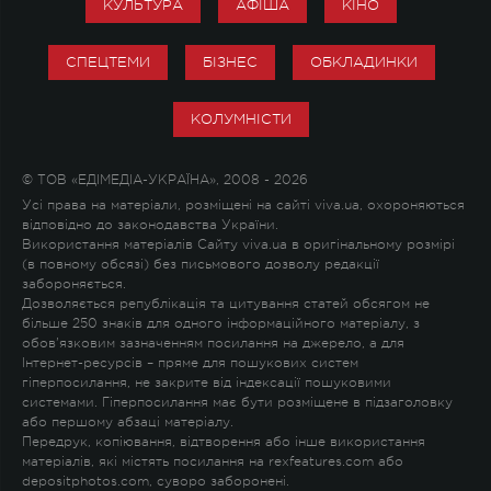
КУЛЬТУРА
АФІША
КІНО
СПЕЦТЕМИ
БІЗНЕС
ОБКЛАДИНКИ
КОЛУМНІСТИ
© ТОВ «ЕДІМЕДІА-УКРАЇНА», 2008 - 2026
Усі права на матеріали, розміщені на сайті viva.ua, охороняються
відповідно до законодавства України.
Використання матеріалів Сайту viva.ua в оригінальному розмірі
(в повному обсязі) без письмового дозволу редакції
забороняється.
Дозволяється републікація та цитування статей обсягом не
більше 250 знаків для одного інформаційного матеріалу, з
обов'язковим зазначенням посилання на джерело, а для
Інтернет-ресурсів – пряме для пошукових систем
гіперпосилання, не закрите від індексації пошуковими
системами. Гіперпосилання має бути розміщене в підзаголовку
або першому абзаці матеріалу.
Передрук, копіювання, відтворення або інше використання
матеріалів, які містять посилання на rexfeatures.com або
depositphotos.com, суворо заборонені.