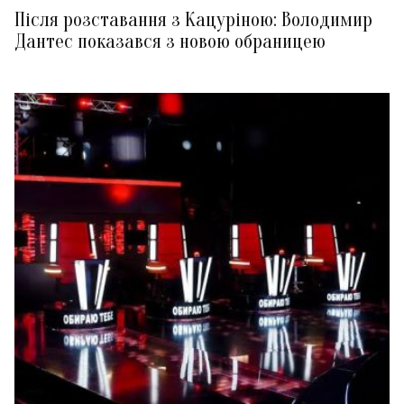
Після розставання з Кацуріною: Володимир
Дантес показався з новою обраницею