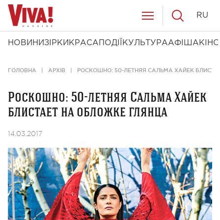
RU
НОВИНИ
ЗІРКИ
КРАСА
ПОДІЇ
КУЛЬТУРА
АФІША
КІНО
ГОЛОВНА
АРХІВ
РОСКОШНО: 50-ЛЕТНЯЯ САЛЬМА ХАЙЕК БЛИСТА
Роскошно: 50-летняя Сальма Хайек
блистает на обложке глянца
14.03.2017