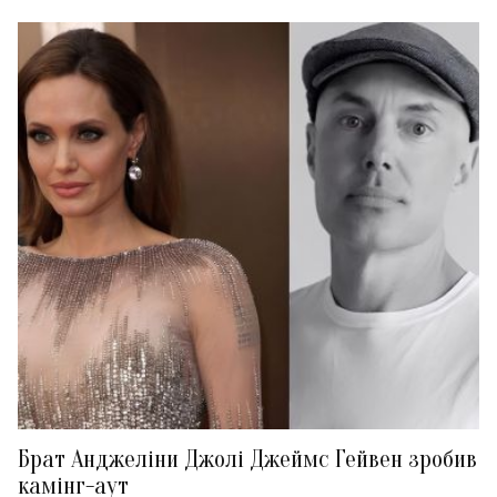
Брат Анджеліни Джолі Джеймс Гейвен зробив
камінг-аут