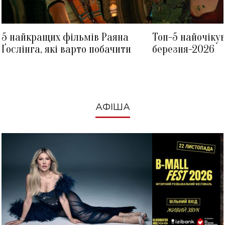
5 найкращих фільмів Раяна
Топ-5 найочіку
Ґослінга, які варто побачити
березня-2026
АФІША