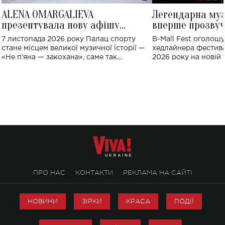
ALENA OMARGALIEVA
Легендарна му
презентувала нову афішу
вперше прозвуч
великого концерту в Палаці
Україні: де від
7 листопада 2026 року Палац спорту
B-Mall Fest оголош
спорту
стане місцем великої музичної історії —
хедлайнера фестива
«Не пʼяна — закохана», саме так
2026 року на новій т
символічно названо майбутній концерт
stage відбудеться у
ALENA OMARGALIEVA.
ENIGMA VOICES' OR
ПРО НАС
КОНТАКТИ
РЕКЛАМА НА САЙТІ
НОВИНИ
ЗІРКИ
КРАСА
ПОДІЇ