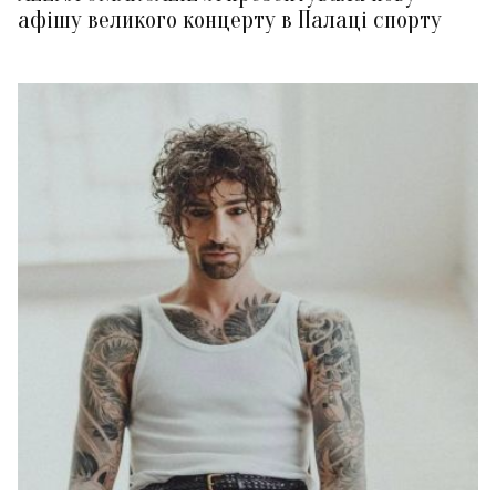
афішу великого концерту в Палаці спорту