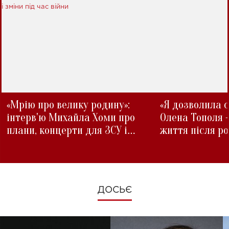
«Мрію про велику родину»:
«Я дозволила с
інтерв'ю Михайла Хоми про
Олена Тополя 
плани, концерти для ЗСУ і
життя після р
зміни під час війни
ДОСЬЄ