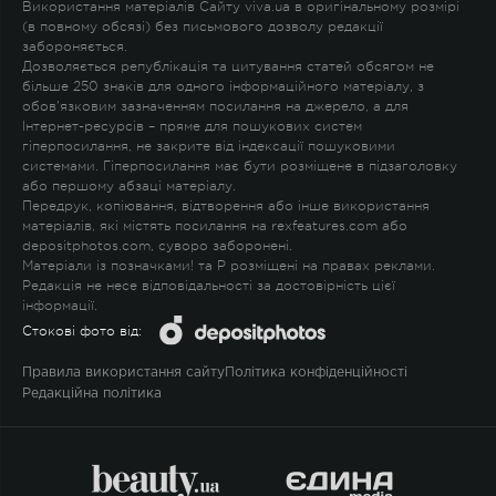
Використання матеріалів Сайту viva.ua в оригінальному розмірі
(в повному обсязі) без письмового дозволу редакції
забороняється.
Дозволяється републікація та цитування статей обсягом не
більше 250 знаків для одного інформаційного матеріалу, з
обов'язковим зазначенням посилання на джерело, а для
Інтернет-ресурсів – пряме для пошукових систем
гіперпосилання, не закрите від індексації пошуковими
системами. Гіперпосилання має бути розміщене в підзаголовку
або першому абзаці матеріалу.
Передрук, копіювання, відтворення або інше використання
матеріалів, які містять посилання на rexfeatures.com або
depositphotos.com, суворо заборонені.
Матеріали із позначками
!
та
P
розміщені на правах реклами.
Редакція не несе відповідальності за достовірність цієї
інформації.
Стокові фото від:
Правила використання сайту
Політика конфіденційності
Редакційна політика