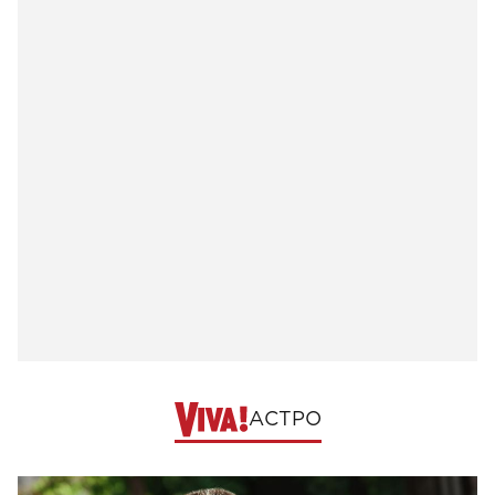
АСТРО