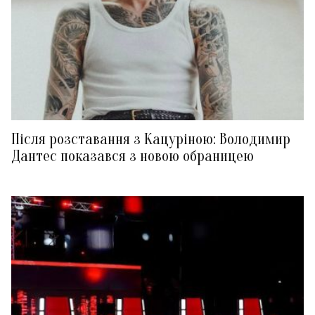
Після розставання з Кацуріною: Володимир
Дантес показався з новою обраницею