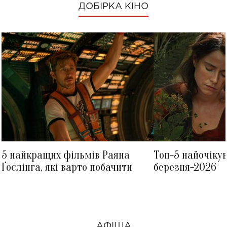
ДОБІРКА КІНО
5 найкращих фільмів Раяна
Топ-5 найочіку
Ґослінга, які варто побачити
березня-2026
АФІША