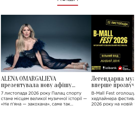
ALENA OMARGALIEVA
Легендарна му
презентувала нову афішу
вперше прозвуч
великого концерту в Палаці
Україні: де від
7 листопада 2026 року Палац спорту
B-Mall Fest оголош
спорту
стане місцем великої музичної історії —
хедлайнера фестива
«Не пʼяна — закохана», саме так
2026 року на новій т
символічно названо майбутній концерт
stage відбудеться у
ALENA OMARGALIEVA.
ENIGMA VOICES' OR