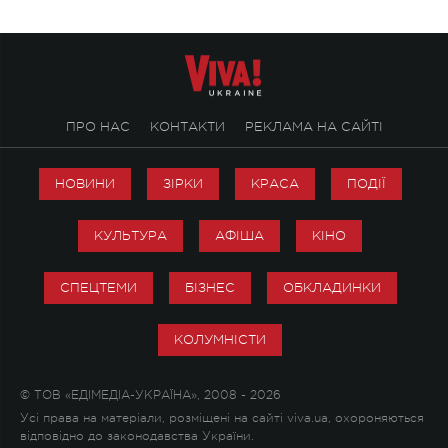
ПРО НАС
КОНТАКТИ
РЕКЛАМА НА САЙТІ
НОВИНИ
ЗІРКИ
КРАСА
ПОДІЇ
КУЛЬТУРА
АФІША
КІНО
СПЕЦТЕМИ
БІЗНЕС
ОБКЛАДИНКИ
КОЛУМНІСТИ
© ТОВ «ЕДІМЕДІА-УКРАЇНА», 2008 - 2026
Усі права на матеріали, розміщені на сайті viva.ua, охороняються
відповідно до законодавства України.