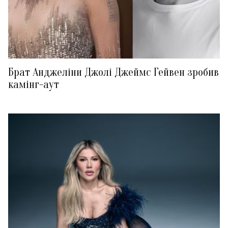
Брат Анджеліни Джолі Джеймс Гейвен зробив
камінг-аут