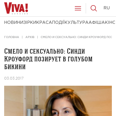
RU
НОВИНИ
ЗІРКИ
КРАСА
ПОДІЇ
КУЛЬТУРА
АФІША
КІНО
ГОЛОВНА
АРХІВ
СМЕЛО И СЕКСУАЛЬНО: СИНДИ КРОУФОРД ПОЗИ
Смело и сексуально: Синди
Кроуфорд позирует в голубом
бикини
03.03.2017