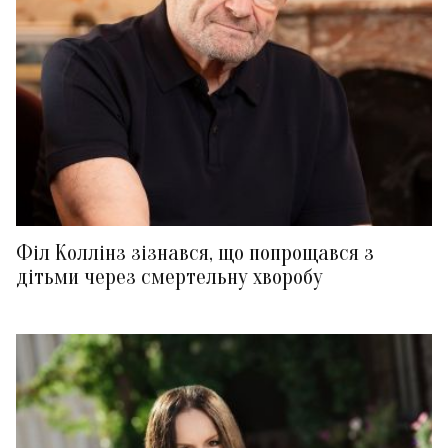
Філ Коллінз зізнався, що попрощався з
дітьми через смертельну хворобу