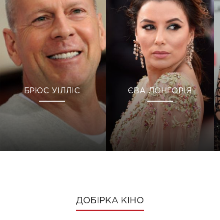
БРЮС УІЛЛІС
ЄВА ЛОНГОРІЯ
ДОБІРКА КІНО