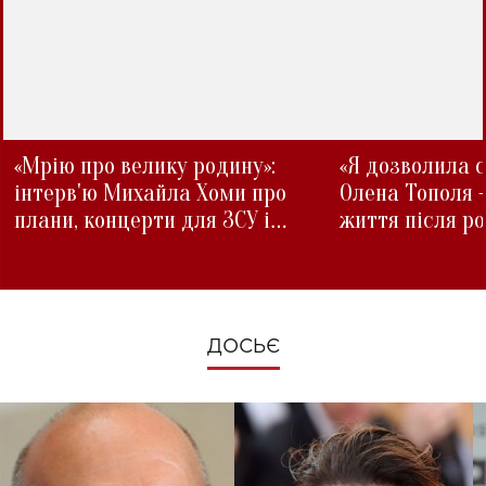
«Мрію про велику родину»:
«Я дозволила с
інтерв'ю Михайла Хоми про
Олена Тополя 
плани, концерти для ЗСУ і
життя після р
зміни під час війни
ДОСЬЄ