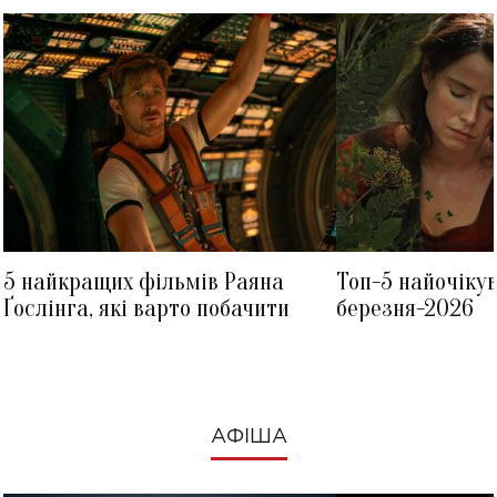
5 найкращих фільмів Раяна
Топ-5 найочіку
Ґослінга, які варто побачити
березня-2026
АФІША