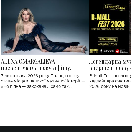
ALENA OMARGALIEVA
Легендарна му
презентувала нову афішу
вперше прозвуч
великого концерту в Палаці
Україні: де від
7 листопада 2026 року Палац спорту
B-Mall Fest оголош
спорту
стане місцем великої музичної історії —
хедлайнера фестива
«Не пʼяна — закохана», саме так
2026 року на новій т
символічно названо майбутній концерт
stage відбудеться у
ALENA OMARGALIEVA.
ENIGMA VOICES' OR