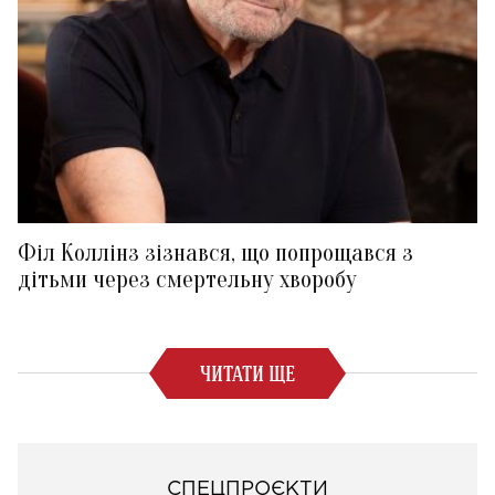
Філ Коллінз зізнався, що попрощався з
дітьми через смертельну хворобу
ЧИТАТИ ЩЕ
СПЕЦПРОЄКТИ