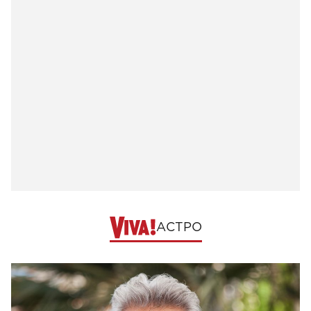
АСТРО