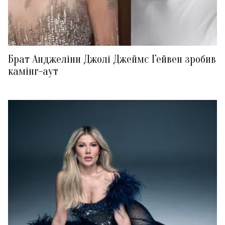
Брат Анджеліни Джолі Джеймс Гейвен зробив
камінг-аут