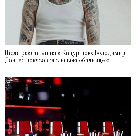
Після розставання з Кацуріною: Володимир
Дантес показався з новою обраницею