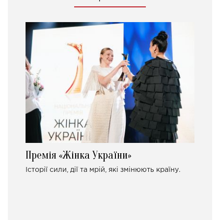
Премія «Жінка України»
Історії сили, дії та мрій, які змінюють країну.