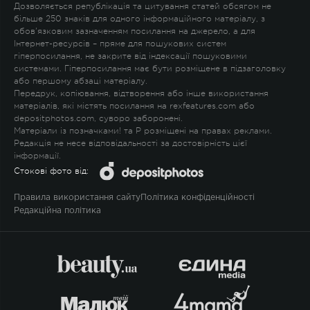
Дозволяється републікація та цитування статей обсягом не
більше 250 знаків для одного інформаційного матеріалу, з
обов'язковим зазначенням посилання на джерело, а для
Інтернет-ресурсів – пряме для пошукових систем
гіперпосилання, не закрите від індексації пошуковими
системами. Гіперпосилання має бути розміщене в підзаголовку
або першому абзаці матеріалу.
Передрук, копіювання, відтворення або інше використання
матеріалів, які містять посилання на rexfeatures.com або
depositphotos.com, суворо заборонені.
Матеріали із позначками
!
та
P
розміщені на правах реклами.
Редакція не несе відповідальності за достовірність цієї
інформації.
Стокові фото від:
Правила використання сайту
Політика конфіденційності
Редакційна політика