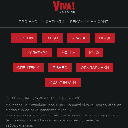
ПРО НАС
КОНТАКТИ
РЕКЛАМА НА САЙТІ
НОВИНИ
ЗІРКИ
КРАСА
ПОДІЇ
КУЛЬТУРА
АФІША
КІНО
СПЕЦТЕМИ
БІЗНЕС
ОБКЛАДИНКИ
КОЛУМНІСТИ
© ТОВ «ЕДІМЕДІА-УКРАЇНА», 2008 - 2026
Усі права на матеріали, розміщені на сайті viva.ua, охороняються
відповідно до законодавства України.
Використання матеріалів Сайту viva.ua в оригінальному розмірі
(в повному обсязі) без письмового дозволу редакції
забороняється.