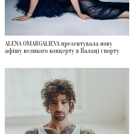
ALENA OMARGALIEVA презентувала нову
афішу великого концерту в Палаці спорту