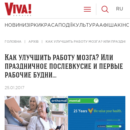
RU
НОВИНИ
ЗІРКИ
КРАСА
ПОДІЇ
КУЛЬТУРА
АФІША
КІНО
ГОЛОВНА
АРХІВ
КАК УЛУЧШИТЬ РАБОТУ МОЗГА? ИЛИ ПРАЗДНИЧ
Как улучшить работу мозга? Или
праздничное послевкусие и первые
рабочие будни…
25.01.2017