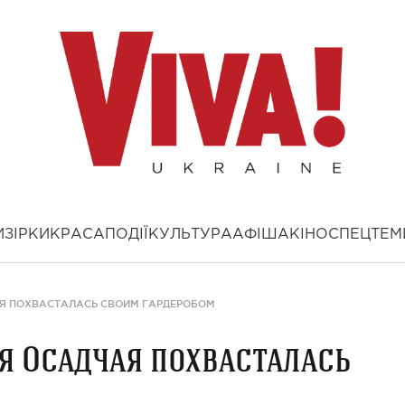
И
ЗІРКИ
КРАСА
ПОДІЇ
КУЛЬТУРА
АФІША
КІНО
СПЕЦТЕМ
АЯ ПОХВАСТАЛАСЬ СВОИМ ГАРДЕРОБОМ
тя Осадчая похвасталась