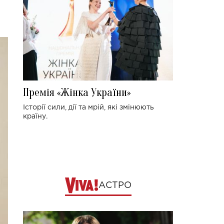
Премія «Жінка України»
Історії сили, дії та мрій, які змінюють
країну.
АСТРО