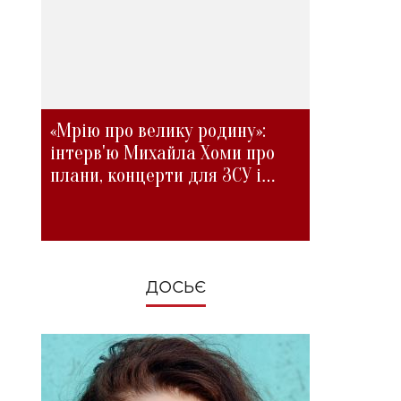
«Мрію про велику родину»:
інтерв'ю Михайла Хоми про
плани, концерти для ЗСУ і
зміни під час війни
ДОСЬЄ