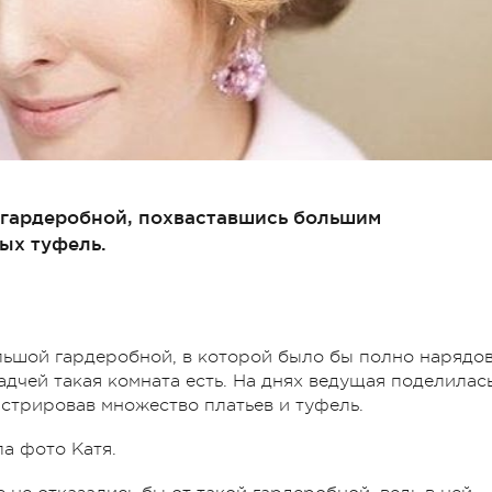
й гардеробной, похваставшись большим
ых туфель.
льшой гардеробной, в которой было бы полно нарядо
садчей такая комната есть. На днях ведущая поделилас
стрировав множество платьев и туфель.
а фото Катя.