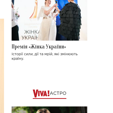
Премія «Жінка України»
Історії сили, дії та мрій, які змінюють
країну.
АСТРО