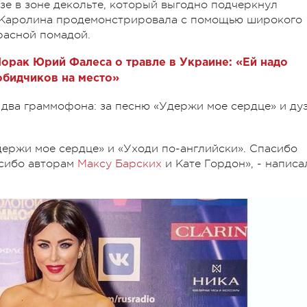
зе в зоне декольте, который выгодно подчеркнул
Каролина продемонстрировала с помощью широкого
расной помадой.
орак Юрий Фалеса о травле в Украине: «Ей надо
 обидчиков на место»
у два граммофона: за песню «Удержи мое сердце» и ду
держи мое сердце» и «Уходи по-английски». Спасибо
асибо авторам
Максу Барских
и Кате Гордон», - написа