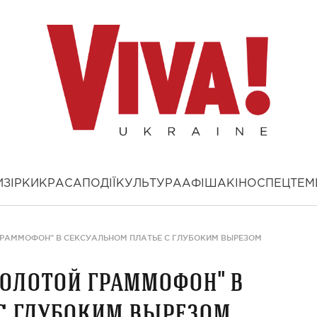
И
ЗІРКИ
КРАСА
ПОДІЇ
КУЛЬТУРА
АФІША
КІНО
СПЕЦТЕМ
ГРАММОФОН" В СЕКСУАЛЬНОМ ПЛАТЬЕ С ГЛУБОКИМ ВЫРЕЗОМ
Золотой граммофон" в
с глубоким вырезом