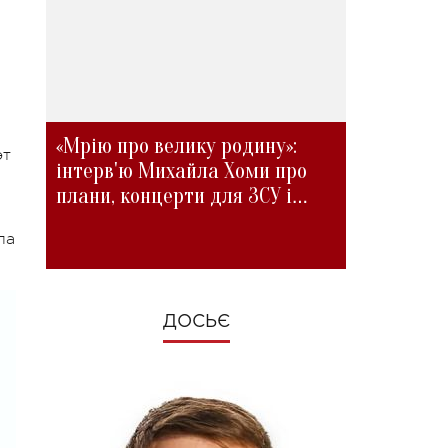
«Мрію про велику родину»:
эт
інтерв'ю Михайла Хоми про
плани, концерти для ЗСУ і
зміни під час війни
ла
ДОСЬЄ