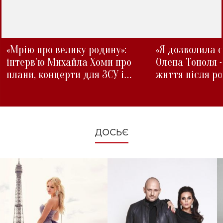
«Мрію про велику родину»:
«Я дозволила с
інтерв'ю Михайла Хоми про
Олена Тополя 
плани, концерти для ЗСУ і
життя після р
зміни під час війни
ДОСЬЄ