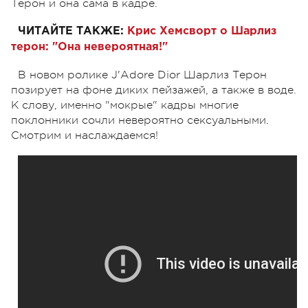
Терон и она сама в кадре.
ЧИТАЙТЕ ТАКЖЕ:
Крис Хемсворт о Шарлиз
терон: "Она невероятная!"
В новом ролике J'Adore Dior Шарлиз Терон
позирует на фоне диких пейзажей, а также в воде.
К слову, именно "мокрые" кадры многие
поклонники сочли невероятно сексуальными.
Смотрим и наслаждаемся!