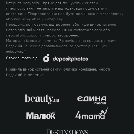
Інтернет-ресурсів – пряме для пошукових систем
гіперпосилання, не закрите від індексації пошуковими
системами. Гіперпосилання має бути розміщене в підзаголовку
або першому абзаці матеріалу.
Передрук, копіювання, відтворення або інше використання
матеріалів, які містять посилання на rexfeatures.com або
depositphotos.com, суворо заборонені.
Матеріали із позначками
!
та
P
розміщені на правах реклами.
Редакція не несе відповідальності за достовірність цієї
інформації.
Стокові фото від:
Правила використання сайту
Політика конфіденційності
Редакційна політика