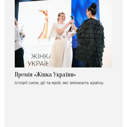
Премія «Жінка України»
Історії сили, дії та мрій, які змінюють країну.