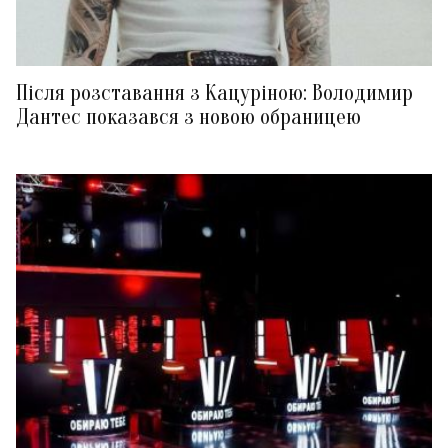
Після розставання з Кацуріною: Володимир
Дантес показався з новою обраницею