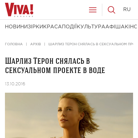
RU
НОВИНИ
ЗІРКИ
КРАСА
ПОДІЇ
КУЛЬТУРА
АФІША
КІНО
ГОЛОВНА
АРХІВ
ШАРЛИЗ ТЕРОН СНЯЛАСЬ В СЕКСУАЛЬНОМ ПРОЕ
Шарлиз Терон снялась в
сексуальном проекте в воде
13.10.2016