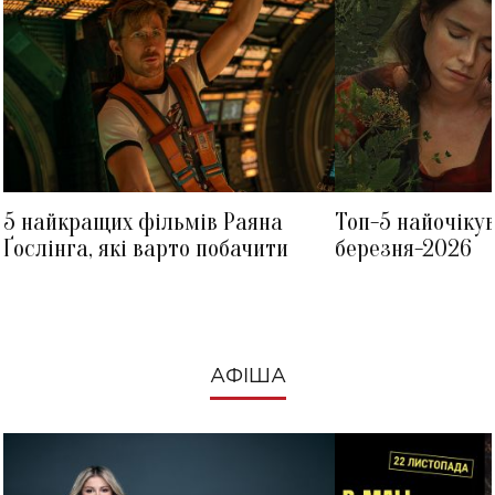
5 найкращих фільмів Раяна
Топ-5 найочіку
Ґослінга, які варто побачити
березня-2026
АФІША