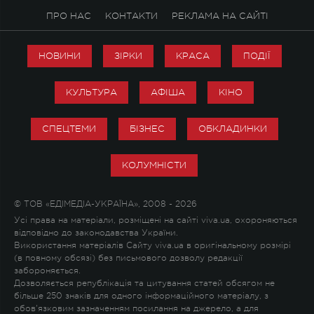
ПРО НАС
КОНТАКТИ
РЕКЛАМА НА САЙТІ
НОВИНИ
ЗІРКИ
КРАСА
ПОДІЇ
КУЛЬТУРА
АФІША
КІНО
СПЕЦТЕМИ
БІЗНЕС
ОБКЛАДИНКИ
КОЛУМНІСТИ
© ТОВ «ЕДІМЕДІА-УКРАЇНА», 2008 - 2026
Усі права на матеріали, розміщені на сайті viva.ua, охороняються
відповідно до законодавства України.
Використання матеріалів Сайту viva.ua в оригінальному розмірі
(в повному обсязі) без письмового дозволу редакції
забороняється.
Дозволяється републікація та цитування статей обсягом не
більше 250 знаків для одного інформаційного матеріалу, з
обов'язковим зазначенням посилання на джерело, а для