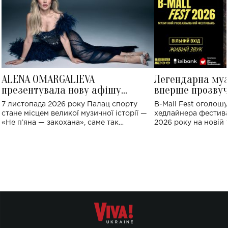
ALENA OMARGALIEVA
Легендарна му
презентувала нову афішу
вперше прозвуч
великого концерту в Палаці
Україні: де від
7 листопада 2026 року Палац спорту
B-Mall Fest оголош
спорту
стане місцем великої музичної історії —
хедлайнера фестива
«Не пʼяна — закохана», саме так
2026 року на новій т
символічно названо майбутній концерт
stage відбудеться у
ALENA OMARGALIEVA.
ENIGMA VOICES' OR