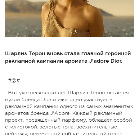
Шарлиз Терон вновь стала главной героиней
рекламной кампании аромата J'adore Dior.
#@#
Вот уже несколько лет Шарлиз Терон остается
музой бренда Dior и ежегодно участвует в
рекламной кампании одного из самых знаменитых
ароматов бренда J'Adore.
Каждый рекламный
проект, посвященный парфюму, обладает особой
стилистокой: золотые тона, восхитительные
пейзажы, неизменный соблазнительный голос