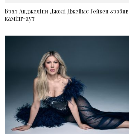
Брат Анджеліни Джолі Джеймс Гейвен зробив
камінг-аут