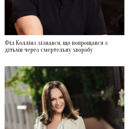
Філ Коллінз зізнався, що попрощався з
дітьми через смертельну хворобу