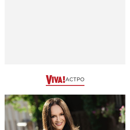
АСТРО