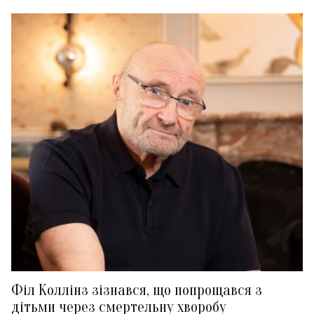
Філ Коллінз зізнався, що попрощався з
дітьми через смертельну хворобу