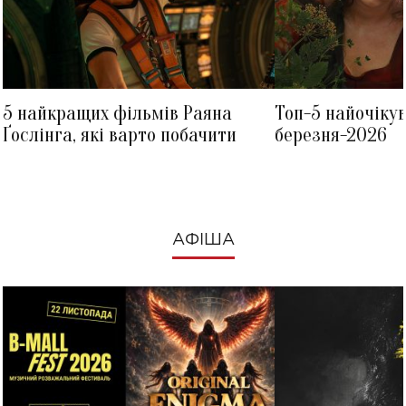
5 найкращих фільмів Раяна
Топ-5 найочіку
Ґослінга, які варто побачити
березня-2026
АФІША