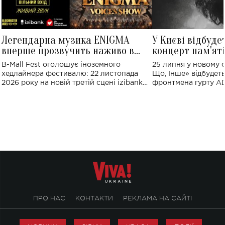
Легендарна музика ENIGMA
У Києві відбуде
вперше прозвучить наживо в
концерт пам'ят
Україні: де відбудеться концерт
Клименка: понад
B-Mall Fest оголошує іноземного
25 липня у новому o
виконають пісн
хедлайнера фестивалю: 22 листопада
Що, Інше» відбудеть
2026 року на новій третій сцені izibank
фронтмена гурту A
stage відбудеться українська прем'єра
Клименка. Це буде 
ENIGMA VOICES' ORIGINAL LIVE SHOW.
вечір, присвячений 
творчість стала си
справжньої любові д
ПРО НАС
КОНТАКТИ
РЕКЛАМА НА САЙТІ