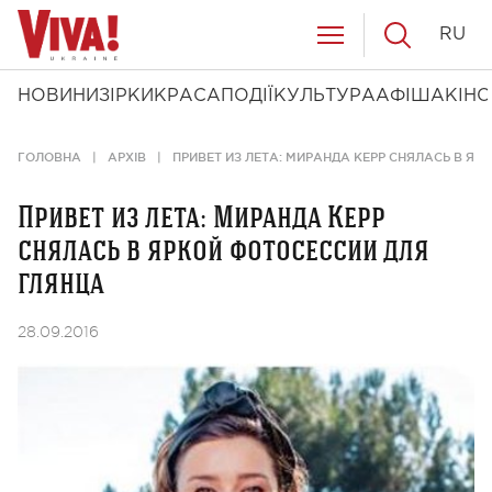
RU
НОВИНИ
ЗІРКИ
КРАСА
ПОДІЇ
КУЛЬТУРА
АФІША
КІНО
ГОЛОВНА
АРХІВ
ПРИВЕТ ИЗ ЛЕТА: МИРАНДА КЕРР СНЯЛАСЬ В Я
Привет из лета: Миранда Керр
снялась в яркой фотосессии для
глянца
28.09.2016