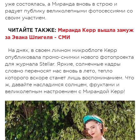
уже состоялась, а Миранда вновь в строю и
радует публику великолепными фотосессиями со
своим участием.
ЧИТАЙТЕ ТАКЖЕ:
Миранда Керр вышла замуж
за Эвана Шпигеля - СМИ
На днях, в своем личном микроблоге Керр
опубликовала промо-снимки нового фотопроекта
для журнала Stellar. Яркие, солнечные кадры
словно переносят нас вновь в лето, тепло
которого вскоре станет лишь воспоминанием. Что
ж, давайте насладимся солнцем, фруктами и
великолепным настроением с Мирандой Керр!