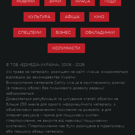
НОВИНИ
ЗІРКИ
КРАСА
ПОДІЇ
КУЛЬТУРА
АФІША
КІНО
СПЕЦТЕМИ
БІЗНЕС
ОБКЛАДИНКИ
КОЛУМНІСТИ
© ТОВ «ЕДІМЕДІА-УКРАЇНА», 2008 - 2026
Усі права на матеріали, розміщені на сайті viva.ua, охороняються
відповідно до законодавства України.
Використання матеріалів Сайту viva.ua в оригінальному розмірі
(в повному обсязі) без письмового дозволу редакції
забороняється.
Дозволяється републікація та цитування статей обсягом не
більше 250 знаків для одного інформаційного матеріалу, з
обов'язковим зазначенням посилання на джерело, а для
Інтернет-ресурсів – пряме для пошукових систем
гіперпосилання, не закрите від індексації пошуковими
системами. Гіперпосилання має бути розміщене в підзаголовку
або першому абзаці матеріалу.