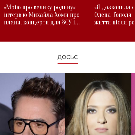
«Мрію про велику родину»:
«Я дозволила с
інтерв'ю Михайла Хоми про
Олена Тополя 
плани, концерти для ЗСУ і
життя після р
зміни під час війни
ДОСЬЄ