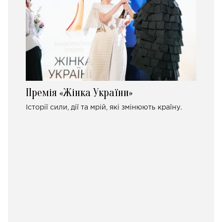
Премія «Жінка України»
Історії сили, дії та мрій, які змінюють країну.