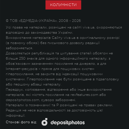
КОЛУМНІСТИ
© ТОВ «ЕДІМЕДІА-УКРАЇНА», 2008 - 2026
Усі права на матеріали, розміщені на сайті viva.ua, охороняються
відповідно до законодавства України.
Використання матеріалів Сайту viva.ua в оригінальному розмірі
(в повному обсязі) без письмового дозволу редакції
забороняється.
Дозволяється републікація та цитування статей обсягом не
більше 250 знаків для одного інформаційного матеріалу, з
обов'язковим зазначенням посилання на джерело, а для
Інтернет-ресурсів – пряме для пошукових систем
гіперпосилання, не закрите від індексації пошуковими
системами. Гіперпосилання має бути розміщене в підзаголовку
або першому абзаці матеріалу.
Передрук, копіювання, відтворення або інше використання
матеріалів, які містять посилання на rexfeatures.com або
depositphotos.com, суворо заборонені.
Матеріали із позначками
!
та
P
розміщені на правах реклами.
Редакція не несе відповідальності за достовірність цієї
інформації.
Стокові фото від: