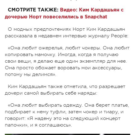
СМОТРИТЕ ТАКЖЕ:
Видео: Ким Кардашьян с
дочерью Норт повеселились в Snapchat
О модных предпочтениях Норт Ким Кардашьян
рассказала в недавнем интервью журналу People:
«Она любит ожерелья, любит чокеры. Она любит
копировать мамочку. Иногда, когда я получаю
свои вещи, я делаю еще один экземпляр для нее.
Она просто обожает воровать мои аксессуары,
потому мы делимся».
Ким Кардашьян также отметила, что разрешает
дочери самой выбирать себе наряды:
«Она любит выбирать одежду. Она берет платье,
подбирает к нему туфли, затем чокер и тиару, и
говорит: «Я надену это на следующий концерт
папочки», и я соглашаюсь».