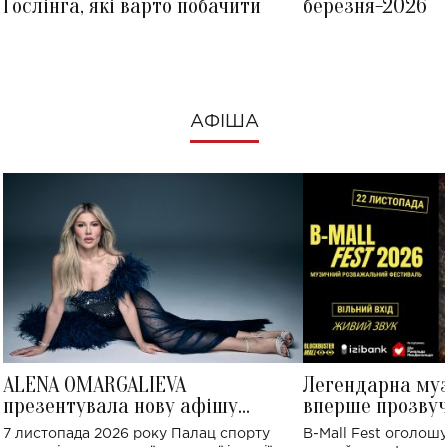
Ґослінга, які варто побачити
березня-2026
АФІША
ALENA OMARGALIEVA
Легендарна му
презентувала нову афішу
вперше прозвуч
великого концерту в Палаці
Україні: де від
7 листопада 2026 року Палац спорту
B-Mall Fest оголош