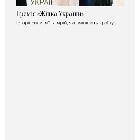
Премія «Жінка України»
Історії сили, дії та мрій, які змінюють країну.