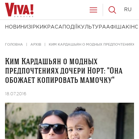
RU
НОВИНИ
ЗІРКИ
КРАСА
ПОДІЇ
КУЛЬТУРА
АФІША
КІНО
ГОЛОВНА
АРХІВ
КИМ КАРДАШЬЯН О МОДНЫХ ПРЕДПОЧТЕНИЯХ Д
Ким Кардашьян о модных
предпочтениях дочери Норт: "Она
обожает копировать мамочку"
18.07.2016