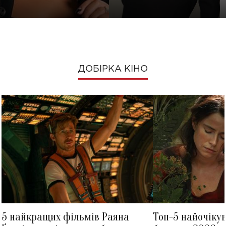
ДОБІРКА КІНО
5 найкращих фільмів Раяна
Топ-5 найочіку