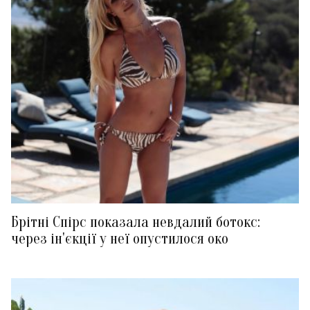
Брітні Спірс показала невдалий ботокс:
через ін'єкції у неї опустилося око