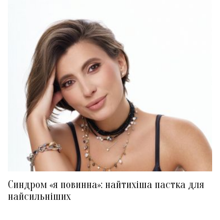
Синдром «я повинна»: найтихіша пастка для
найсильніших