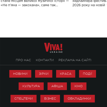
спорту
стане місцем великої музичної історії —
хедлайнера фестива
«Не пʼяна — закохана», саме так
2026 року на новій т
символічно названо майбутній концерт
stage відбудеться у
ALENA OMARGALIEVA.
ENIGMA VOICES' OR
ПРО НАС
КОНТАКТИ
РЕКЛАМА НА САЙТІ
НОВИНИ
ЗІРКИ
КРАСА
ПОДІЇ
КУЛЬТУРА
АФІША
КІНО
СПЕЦТЕМИ
БІЗНЕС
ОБКЛАДИНКИ