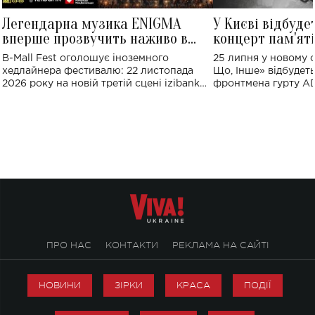
Легендарна музика ENIGMA
У Києві відбуде
вперше прозвучить наживо в
концерт пам'ят
Україні: де відбудеться концерт
Клименка: понад
B-Mall Fest оголошує іноземного
25 липня у новому o
виконають пісн
хедлайнера фестивалю: 22 листопада
Що, Інше» відбудеть
2026 року на новій третій сцені izibank
фронтмена гурту A
stage відбудеться українська прем'єра
Клименка. Це буде 
ENIGMA VOICES' ORIGINAL LIVE SHOW.
вечір, присвячений 
творчість стала си
справжньої любові д
ПРО НАС
КОНТАКТИ
РЕКЛАМА НА САЙТІ
НОВИНИ
ЗІРКИ
КРАСА
ПОДІЇ