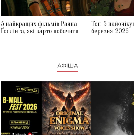
5 найкращих фільмів Раяна
Топ-5 найочіку
Ґослінга, які варто побачити
березня-2026
АФІША