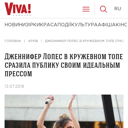
RU
НОВИНИ
ЗІРКИ
КРАСА
ПОДІЇ
КУЛЬТУРА
АФІША
КІНО
ГОЛОВНА
АРХІВ
ДЖЕННИФЕР ЛОПЕС В КРУЖЕВНОМ ТОПЕ СРАЗИ
Дженнифер Лопес в кружевном топе
сразила публику своим идеальным
прессом
13.07.2016