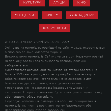
КУЛЬТУРА
АФІША
КІНО
СПЕЦТЕМИ
БІЗНЕС
ОБКЛАДИНКИ
КОЛУМНІСТИ
© ТОВ «ЕДІМЕДІА-УКРАЇНА», 2008 - 2026
Усі права на матеріали, розміщені на сайті viva.ua, охороняються
відповідно до законодавства України.
Використання матеріалів Сайту viva.ua в оригінальному розмірі
(в повному обсязі) без письмового дозволу редакції
забороняється.
Дозволяється републікація та цитування статей обсягом не
більше 250 знаків для одного інформаційного матеріалу, з
обов'язковим зазначенням посилання на джерело, а для
Інтернет-ресурсів – пряме для пошукових систем
гіперпосилання, не закрите від індексації пошуковими
системами. Гіперпосилання має бути розміщене в підзаголовку
або першому абзаці матеріалу.
Передрук, копіювання, відтворення або інше використання
матеріалів, які містять посилання на rexfeatures.com або
depositphotos.com, суворо заборонені.