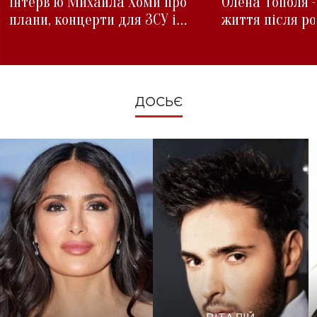
інтерв'ю Михайла Хоми про
Олена Тополя 
плани, концерти для ЗСУ і
життя після р
зміни під час війни
ДОСЬЄ