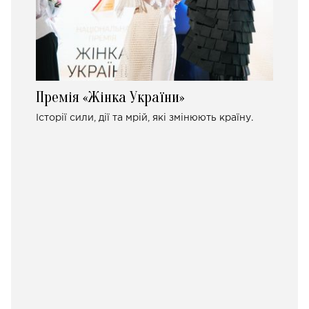
Премія «Жінка України»
Історії сили, дії та мрій, які змінюють країну.