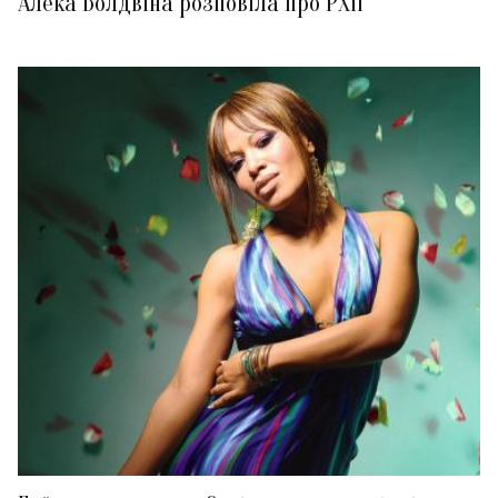
Алека Болдвіна розповіла про РХП