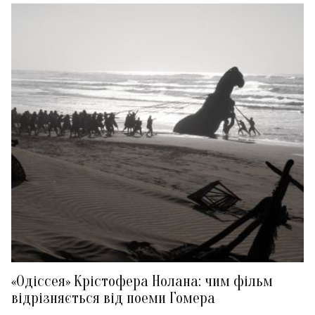
«Одіссея» Крістофера Нолана: чим фільм
відрізняється від поеми Гомера