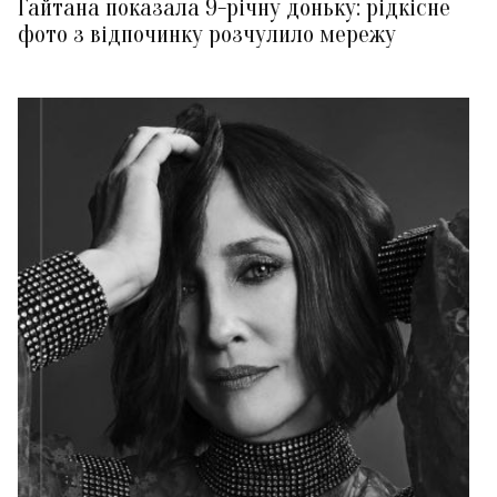
Гайтана показала 9-річну доньку: рідкісне
фото з відпочинку розчулило мережу