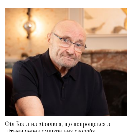
Філ Коллінз зізнався, що попрощався з
дітьми через смертельну хворобу