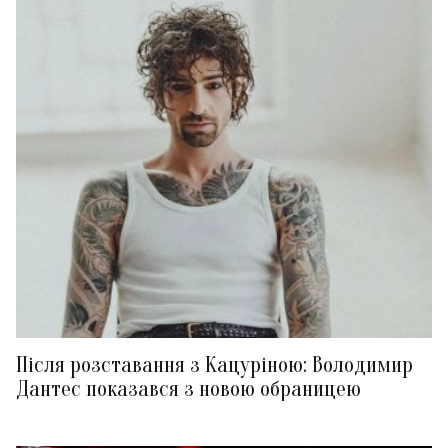
Після розставання з Кацуріною: Володимир
Дантес показався з новою обраницею