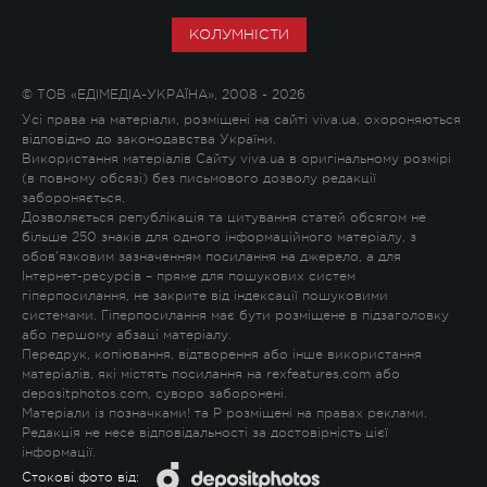
КОЛУМНІСТИ
© ТОВ «ЕДІМЕДІА-УКРАЇНА», 2008 - 2026
Усі права на матеріали, розміщені на сайті viva.ua, охороняються
відповідно до законодавства України.
Використання матеріалів Сайту viva.ua в оригінальному розмірі
(в повному обсязі) без письмового дозволу редакції
забороняється.
Дозволяється републікація та цитування статей обсягом не
більше 250 знаків для одного інформаційного матеріалу, з
обов'язковим зазначенням посилання на джерело, а для
Інтернет-ресурсів – пряме для пошукових систем
гіперпосилання, не закрите від індексації пошуковими
системами. Гіперпосилання має бути розміщене в підзаголовку
або першому абзаці матеріалу.
Передрук, копіювання, відтворення або інше використання
матеріалів, які містять посилання на rexfeatures.com або
depositphotos.com, суворо заборонені.
Матеріали із позначками
!
та
P
розміщені на правах реклами.
Редакція не несе відповідальності за достовірність цієї
інформації.
Стокові фото від: