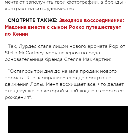
мечтают заполучить твои фотографии, а бренды -
контракт на сотрудничество.
СМОТРИТЕ ТАКЖЕ:
Звездное воссоединение:
Мадонна вместе с сыном Рокко путешествует
по Кении
Так, Лурдес стала лицом нового аромата Pop от
Stella McCartney, чему невероятно рада
основательница бренда Стелла МакКартни:
"Осталось три дня до начала продаж нового
аромата. Я с замиранием сердца смотрю на
движения Лолы. Меня восхищает все, что делает
эта девушка, за которой я наблюдаю с самого ее
рождения".