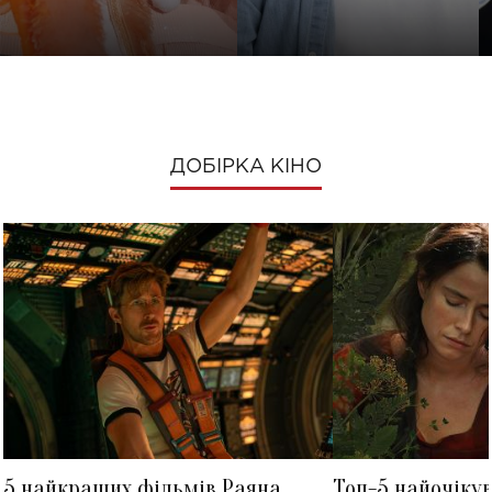
ДОБІРКА КІНО
5 найкращих фільмів Раяна
Топ-5 найочіку