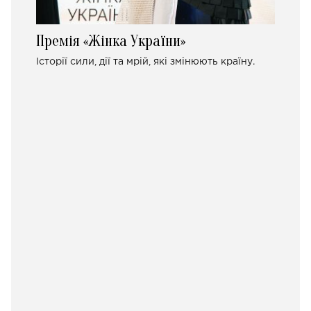
Премія «Жінка України»
Історії сили, дії та мрій, які змінюють країну.