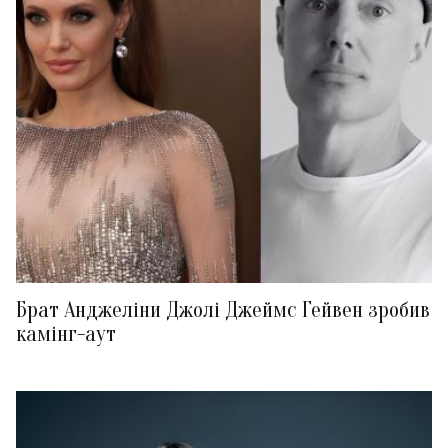
Брат Анджеліни Джолі Джеймс Гейвен зробив
камінг-аут