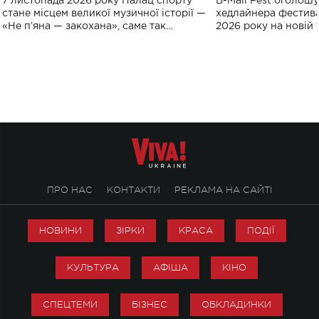
7 листопада 2026 року Палац спорту
B-Mall Fest оголош
спорту
стане місцем великої музичної історії —
хедлайнера фестива
«Не пʼяна — закохана», саме так
2026 року на новій т
символічно названо майбутній концерт
stage відбудеться у
ALENA OMARGALIEVA.
ENIGMA VOICES' OR
ПРО НАС
КОНТАКТИ
РЕКЛАМА НА САЙТІ
НОВИНИ
ЗІРКИ
КРАСА
ПОДІЇ
КУЛЬТУРА
АФІША
КІНО
СПЕЦТЕМИ
БІЗНЕС
ОБКЛАДИНКИ