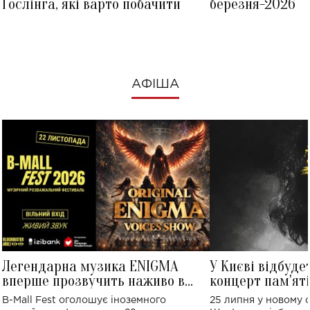
Ґослінга, які варто побачити
березня-2026
АФІША
Легендарна музика ENIGMA
У Києві відбуде
вперше прозвучить наживо в
концерт пам'ят
Україні: де відбудеться концерт
Клименка: понад
B-Mall Fest оголошує іноземного
25 липня у новому o