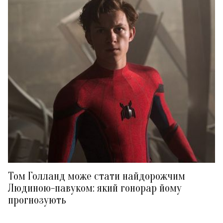
Том Голланд може стати найдорожчим
Людиною-павуком: який гонорар йому
прогнозують