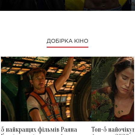
ДОБІРКА КІНО
5 найкращих фільмів Раяна
Топ-5 найочіку