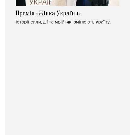
Премія «Жінка України»
Історії сили, дії та мрій, які змінюють країну.