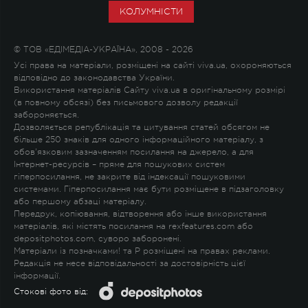
КОЛУМНІСТИ
© ТОВ «ЕДІМЕДІА-УКРАЇНА», 2008 - 2026
Усі права на матеріали, розміщені на сайті viva.ua, охороняються
відповідно до законодавства України.
Використання матеріалів Сайту viva.ua в оригінальному розмірі
(в повному обсязі) без письмового дозволу редакції
забороняється.
Дозволяється републікація та цитування статей обсягом не
більше 250 знаків для одного інформаційного матеріалу, з
обов'язковим зазначенням посилання на джерело, а для
Інтернет-ресурсів – пряме для пошукових систем
гіперпосилання, не закрите від індексації пошуковими
системами. Гіперпосилання має бути розміщене в підзаголовку
або першому абзаці матеріалу.
Передрук, копіювання, відтворення або інше використання
матеріалів, які містять посилання на rexfeatures.com або
depositphotos.com, суворо заборонені.
Матеріали із позначками
!
та
P
розміщені на правах реклами.
Редакція не несе відповідальності за достовірність цієї
інформації.
Стокові фото від: