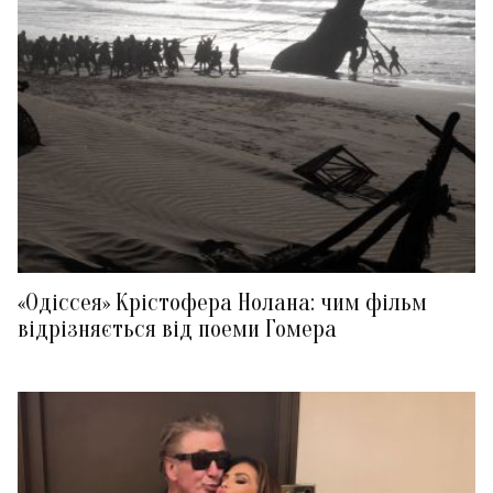
«Одіссея» Крістофера Нолана: чим фільм
відрізняється від поеми Гомера