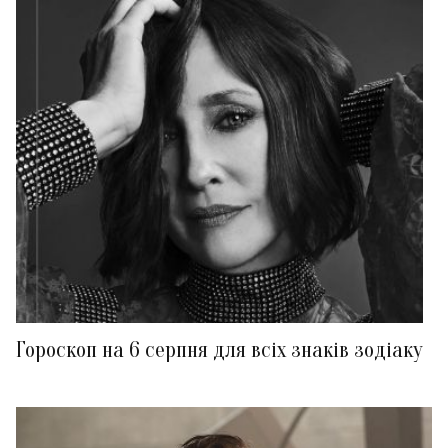
Гороскоп на 6 серпня для всіх знаків зодіаку