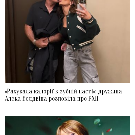
«Рахувала калорії в зубній пасті»: дружина
Алека Болдвіна розповіла про РХП