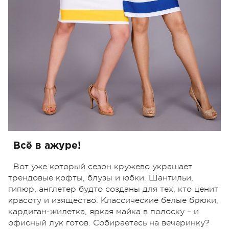
Всё в ажуре!
Вот уже который сезон кружево украшает
трендовые кофты, блузы и юбки. Шантильи,
гипюр, англетер будто созданы для тех, кто ценит
красоту и изящество. Классические белые брюки,
кардиган-жилетка, яркая майка в полоску – и
офисный лук готов. Собираетесь на вечеринку?