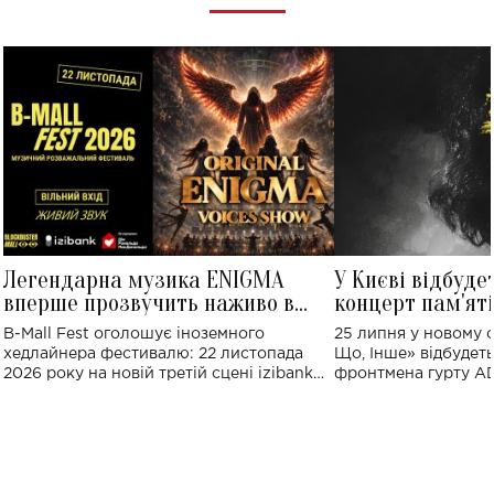
Легендарна музика ENIGMA
У Києві відбуде
вперше прозвучить наживо в
концерт пам'ят
Україні: де відбудеться концерт
Клименка: понад
B-Mall Fest оголошує іноземного
25 липня у новому o
виконають пісн
хедлайнера фестивалю: 22 листопада
Що, Інше» відбудеть
2026 року на новій третій сцені izibank
фронтмена гурту A
stage відбудеться українська прем'єра
Клименка. Це буде 
ENIGMA VOICES' ORIGINAL LIVE SHOW.
вечір, присвячений 
творчість стала си
справжньої любові д