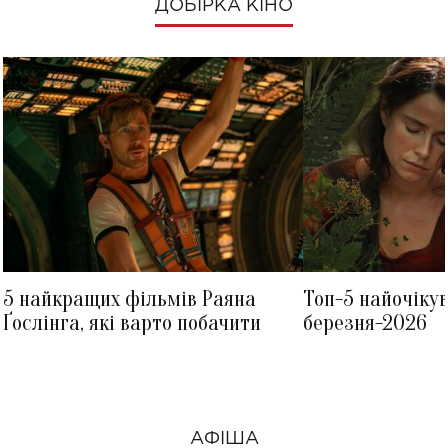
ДОБІРКА КІНО
5 найкращих фільмів Раяна
Топ-5 найочіку
Ґослінга, які варто побачити
березня-2026
АФІША