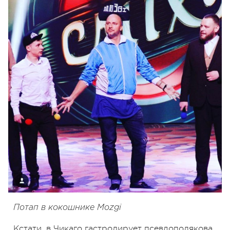
Потап в кокошнике Mozgi
Кстати, в Чикаго гастролирует псевдополякова,