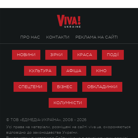
ПРО НАС
КОНТАКТИ
РЕКЛАМА НА САЙТІ
НОВИНИ
ЗІРКИ
КРАСА
ПОДІЇ
КУЛЬТУРА
АФІША
КІНО
СПЕЦТЕМИ
БІЗНЕС
ОБКЛАДИНКИ
КОЛУМНІСТИ
© ТОВ «ЕДІМЕДІА-УКРАЇНА», 2008 - 2026
Усі права на матеріали, розміщені на сайті viva.ua, охороняються
відповідно до законодавства України.