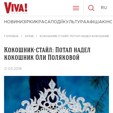
RU
НОВИНИ
ЗІРКИ
КРАСА
ПОДІЇ
КУЛЬТУРА
АФІША
КІНО
ГОЛОВНА
АРХІВ
КОКОШНИК-СТАЙЛ: ПОТАП НАДЕЛ КОКОШНИК 
Кокошник-стайл: Потап надел
кокошник Оли Поляковой
21.03.2016