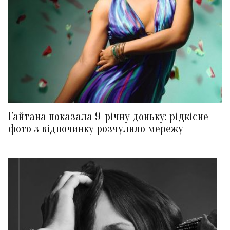
Гайтана показала 9-річну доньку: рідкісне
фото з відпочинку розчулило мережу