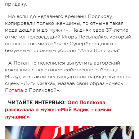
придачу.
Но если до недавнего времени Полякову
копировали только женщины, то отныне такая
мода дошла и до мужчин. На днях свое 37-летие
отметил телеведущий Игорь Посыпайко, который
вышел к гостям в образе Суперблондинки с
безумным головным убором "А-ля Полякова".
А Потап не поленился выпустить авторский
кокошник с логотипом собственного бренда
Mozgi, и в таком нестандартном наряде вышел на
сцену «Лиги Смеха», назвав свой образ «смесь
Потапа
с Поляковой».
ЧИТАЙТЕ ИНТЕРВЬЮ:
Оля Полякова
рассказала о муже: «Мой Вадик – самый
лучший!»