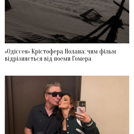
«Одіссея» Крістофера Нолана: чим фільм
відрізняється від поеми Гомера