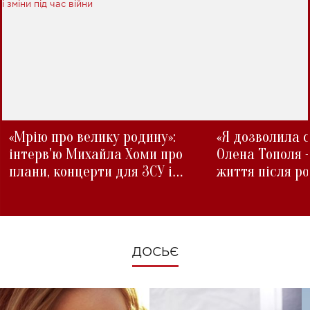
«Мрію про велику родину»:
«Я дозволила с
інтерв'ю Михайла Хоми про
Олена Тополя 
плани, концерти для ЗСУ і
життя після р
зміни під час війни
ДОСЬЄ