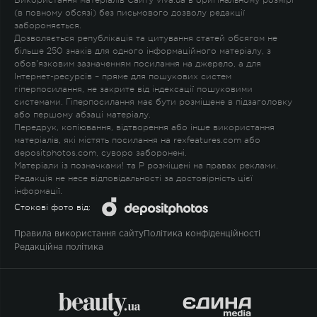
Використання матеріалів Сайту viva.ua в оригінальному розмірі
(в повному обсязі) без письмового дозволу редакції
забороняється.
Дозволяється републікація та цитування статей обсягом не
більше 250 знаків для одного інформаційного матеріалу, з
обов'язковим зазначенням посилання на джерело, а для
Інтернет-ресурсів – пряме для пошукових систем
гіперпосилання, не закрите від індексації пошуковими
системами. Гіперпосилання має бути розміщене в підзаголовку
або першому абзаці матеріалу.
Передрук, копіювання, відтворення або інше використання
матеріалів, які містять посилання на rexfeatures.com або
depositphotos.com, суворо заборонені.
Матеріали із позначками
!
та
P
розміщені на правах реклами.
Редакція не несе відповідальності за достовірність цієї
інформації.
Стокові фото від:
Правила використання сайту
Політика конфіденційності
Редакційна політика