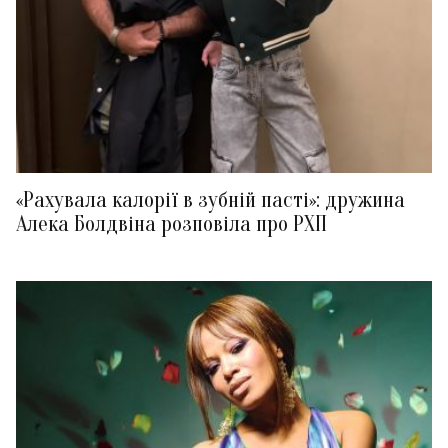
«Рахувала калорії в зубній пасті»: дружина
Алека Болдвіна розповіла про РХП