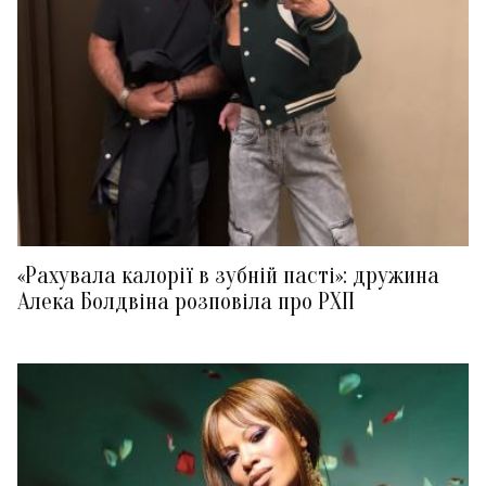
«Рахувала калорії в зубній пасті»: дружина
Алека Болдвіна розповіла про РХП