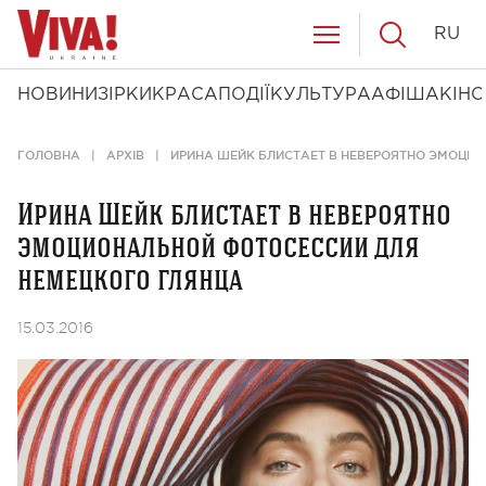
RU
НОВИНИ
ЗІРКИ
КРАСА
ПОДІЇ
КУЛЬТУРА
АФІША
КІНО
ГОЛОВНА
АРХІВ
ИРИНА ШЕЙК БЛИСТАЕТ В НЕВЕРОЯТНО ЭМОЦИ
Ирина Шейк блистает в невероятно
эмоциональной фотосессии для
немецкого глянца
15.03.2016