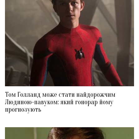
Том Голланд може стати найдорожчим
Людиною-павуком: який гонорар йому
прогнозують