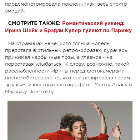
продемонстрировала поклонникам весь спектр
эмоций.
СМОТРИТЕ ТАКЖЕ:
Романтический уикенд:
Ирина Шейк и Брэдли Купер гуляют по Парижу
На страницах немецкого глянца модель
предстала в стильных ретро-образах, дурачась,
принимая необычные позы, а главное - не
переставая улыбаться. К слову, возможно, такой
расслабленности Ирины перед фотокамерами
поспособствовало то, что она позировала своим
друзьям, известным фотографам - Мерту Аласу и
Маркусу Пингготту.