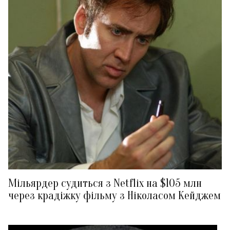
Мільярдер судиться з Netflix на $105 млн
через крадіжку фільму з Ніколасом Кейджем