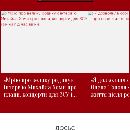
«Мрію про велику родину»:
«Я дозволила с
інтерв'ю Михайла Хоми про
Олена Тополя 
плани, концерти для ЗСУ і
життя після р
зміни під час війни
ДОСЬЄ