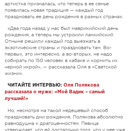
артистка призналась, что теперь в ее семье
появилась новая традиция — каждый год
праздновать ее день рождения в разных странах.
«Два года назад у нас был маврикийский день
рождения, а теперь мы устроили ланкийский.
Отныне решили каждый год выезжать в
экзотические страны и праздновать там. Во-
первых, это интересно, а во-вторых, не надо
собирать по 150 человек в кабаке и кормить их
черной икрой», — рассказала Оля в «Светской
жизни».
ЧИТАЙТЕ ИНТЕРВЬЮ:
Оля Полякова
рассказала о муже: «Мой Вадик – самый
лучший!»
Но, несмотря на такой недешевый способ
праздновать дни рождения, Полякова абсолютно
равнодушна к драгоценностям. Певица
утверждает, что ей достаточно того, что у нее уже