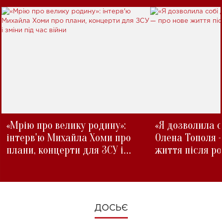
«Мрію про велику родину»:
«Я дозволила с
інтерв'ю Михайла Хоми про
Олена Тополя 
плани, концерти для ЗСУ і
життя після р
зміни під час війни
ДОСЬЄ