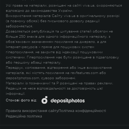
Усі права на матеріали, розміщені на сайті viva.ua, охороняються
відповідно до законодавства України.
Використання матеріалів Сайту viva.ua в оригінальному розмірі
(в повному обсязі) без письмового дозволу редакції
забороняється.
Дозволяється републікація та цитування статей обсягом не
більше 250 знаків для одного інформаційного матеріалу, з
обов'язковим зазначенням посилання на джерело, а для
Інтернет-ресурсів – пряме для пошукових систем
гіперпосилання, не закрите від індексації пошуковими
системами. Гіперпосилання має бути розміщене в підзаголовку
або першому абзаці матеріалу.
Передрук, копіювання, відтворення або інше використання
матеріалів, які містять посилання на rexfeatures.com або
depositphotos.com, суворо заборонені.
Матеріали із позначками
!
та
P
розміщені на правах реклами.
Редакція не несе відповідальності за достовірність цієї
інформації.
Стокові фото від:
Правила використання сайту
Політика конфіденційності
Редакційна політика