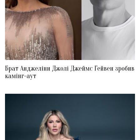
Брат Анджеліни Джолі Джеймс Гейвен зробив
камінг-аут