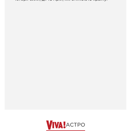
АСТРО