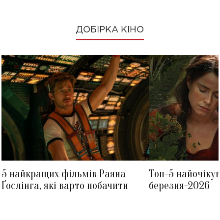
ДОБІРКА КІНО
5 найкращих фільмів Раяна
Топ-5 найочіку
Ґослінга, які варто побачити
березня-2026