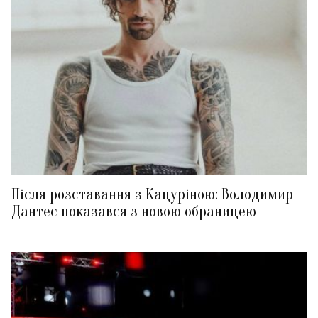
Після розставання з Кацуріною: Володимир
Дантес показався з новою обраницею