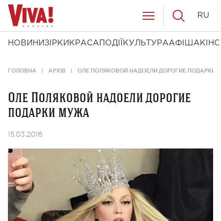
RU
НОВИНИ
ЗІРКИ
КРАСА
ПОДІЇ
КУЛЬТУРА
АФІША
КІНО
ГОЛОВНА
АРХІВ
ОЛЕ ПОЛЯКОВОЙ НАДОЕЛИ ДОРОГИЕ ПОДАРКИ
Оле Поляковой надоели дорогие
подарки мужа
15.03.2016