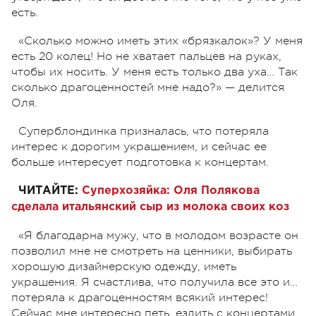
есть.
«Сколько можно иметь этих «брязкалок»? У меня
есть 20 колец! Но не хватает пальцев на руках,
чтобы их носить. У меня есть только два уха… Так
сколько драгоценностей мне надо?» — делится
Оля.
Суперблондинка призналась, что потеряла
интерес к дорогим украшением, и сейчас ее
больше интересует подготовка к концертам.
ЧИТАЙТЕ:
Суперхозяйка: Оля Полякова
сделала итальянский сыр из молока своих коз
«Я благодарна мужу, что в молодом возрасте он
позволил мне не смотреть на ценники, выбирать
хорошую дизайнерскую одежду, иметь
украшения. Я счастлива, что получила все это и…
потеряла к драгоценностям всякий интерес!
Сейчас мне интересно петь, ездить с концертами,