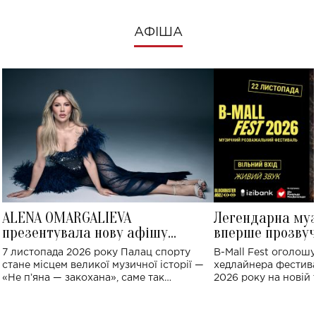
АФІША
ALENA OMARGALIEVA
Легендарна му
презентувала нову афішу
вперше прозвуч
великого концерту в Палаці
Україні: де від
7 листопада 2026 року Палац спорту
B-Mall Fest оголош
спорту
стане місцем великої музичної історії —
хедлайнера фестива
«Не пʼяна — закохана», саме так
2026 року на новій т
символічно названо майбутній концерт
stage відбудеться у
ALENA OMARGALIEVA.
ENIGMA VOICES' OR