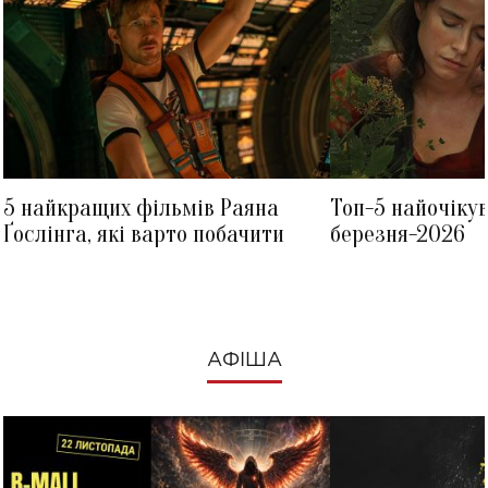
5 найкращих фільмів Раяна
Топ-5 найочіку
Ґослінга, які варто побачити
березня-2026
АФІША