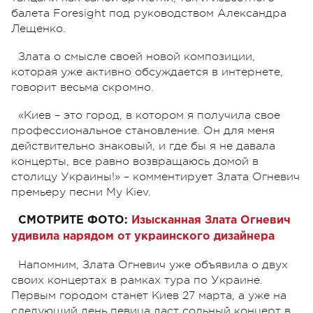
балета Foresight под руководством Александра
Лещенко.
Злата о смысле своей новой композиции,
которая уже активно обсуждается в интернете,
говорит весьма скромно.
«Киев – это город, в котором я получила свое
профессиональное становление. Он для меня
действительно знаковый, и где бы я не давала
концерты, все равно возвращаюсь домой в
столицу Украины!» – комментирует Злата Огневич
премьеру песни My Kiev.
СМОТРИТЕ ФОТО:
Изысканная Злата Огневич
удивила нарядом от украинского дизайнера
Напомним, Злата Огневич уже объявила о двух
своих концертах в рамках тура по Украине.
Первым городом станет Киев 27 марта, а уже на
следующий день певица даст сольный концерт в