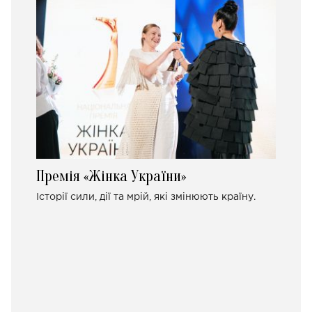
Премія «Жінка України»
Історії сили, дії та мрій, які змінюють країну.