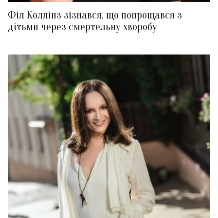
Філ Коллінз зізнався, що попрощався з
дітьми через смертельну хворобу