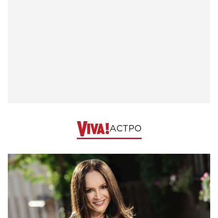
АСТРО