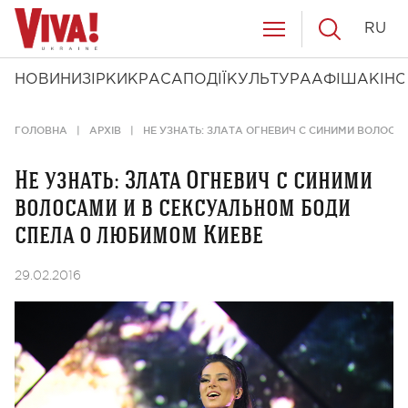
RU
НОВИНИ
ЗІРКИ
КРАСА
ПОДІЇ
КУЛЬТУРА
АФІША
КІНО
ГОЛОВНА
АРХІВ
НЕ УЗНАТЬ: ЗЛАТА ОГНЕВИЧ С СИНИМИ ВОЛОС
Не узнать: Злата Огневич с синими
волосами и в сексуальном боди
спела о любимом Киеве
29.02.2016