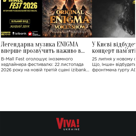
Легендарна музика ENIGMA
У Києві відбуде
вперше прозвучить наживо в
концерт пам'ят
Україні: де відбудеться концерт
Клименка: понад
B-Mall Fest оголошує іноземного
25 липня у новому o
виконають пісн
хедлайнера фестивалю: 22 листопада
Що, Інше» відбудеть
2026 року на новій третій сцені izibank
фронтмена гурту A
stage відбудеться українська прем'єра
Клименка. Це буде 
ENIGMA VOICES' ORIGINAL LIVE SHOW.
вечір, присвячений 
творчість стала си
справжньої любові д