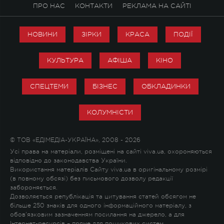
ПРО НАС
КОНТАКТИ
РЕКЛАМА НА САЙТІ
НОВИНИ
ЗІРКИ
КРАСА
ПОДІЇ
КУЛЬТУРА
АФІША
КІНО
СПЕЦТЕМИ
БІЗНЕС
ОБКЛАДИНКИ
КОЛУМНІСТИ
© ТОВ «ЕДІМЕДІА-УКРАЇНА», 2008 - 2026
Усі права на матеріали, розміщені на сайті viva.ua, охороняються
відповідно до законодавства України.
Використання матеріалів Сайту viva.ua в оригінальному розмірі
(в повному обсязі) без письмового дозволу редакції
забороняється.
Дозволяється републікація та цитування статей обсягом не
більше 250 знаків для одного інформаційного матеріалу, з
обов'язковим зазначенням посилання на джерело, а для
Інтернет-ресурсів – пряме для пошукових систем