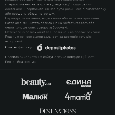
гіперпосилання, не закрите від індексації пошуковими
системами. Гіперпосилання має бути розміщене в підзаголовку
або першому абзаці матеріалу.
Передрук, копіювання, відтворення або інше використання
матеріалів, які містять посилання на rexfeatures.com або
depositphotos.com, суворо заборонені.
Матеріали із позначками
!
та
P
розміщені на правах реклами.
Редакція не несе відповідальності за достовірність цієї
інформації.
Стокові фото від:
Правила використання сайту
Політика конфіденційності
Редакційна політика