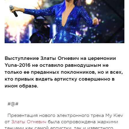
Выступление Златы Огневич на церемонии
Yuna-2016 не оставило равнодушным не
только ее преданных поклонников, но и всех,
кто привык видеть артистку совершенно в
ином образе.
#@#
Презентация нового электронного трека My Kiev
от
Златы Огневич
была сопровождена жаркими
танцами как самой артистки, так и известного