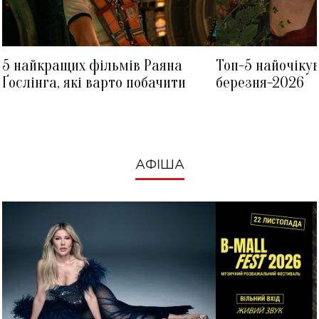
5 найкращих фільмів Раяна
Топ-5 найочіку
Ґослінга, які варто побачити
березня-2026
АФІША