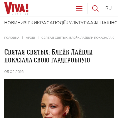
RU
НОВИНИ
ЗІРКИ
КРАСА
ПОДІЇ
КУЛЬТУРА
АФІША
КІНО
ГОЛОВНА
АРХІВ
СВЯТАЯ СВЯТЫХ: БЛЕЙК ЛАЙВЛИ ПОКАЗАЛА С
Святая святых: Блейк Лайвли
показала свою гардеробную
05.02.2016