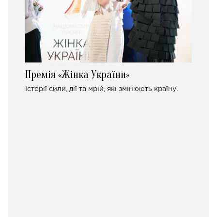
Премія «Жінка України»
Історії сили, дії та мрій, які змінюють країну.