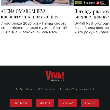
ALENA OMARGALIEVA
Легендарна му
презентувала нову афішу
вперше прозвуч
великого концерту в Палаці
Україні: де від
7 листопада 2026 року Палац спорту
B-Mall Fest оголош
спорту
стане місцем великої музичної історії —
хедлайнера фестива
«Не пʼяна — закохана», саме так
2026 року на новій т
символічно названо майбутній концерт
stage відбудеться у
ALENA OMARGALIEVA.
ENIGMA VOICES' OR
ПРО НАС
КОНТАКТИ
РЕКЛАМА НА САЙТІ
НОВИНИ
ЗІРКИ
КРАСА
ПОДІЇ