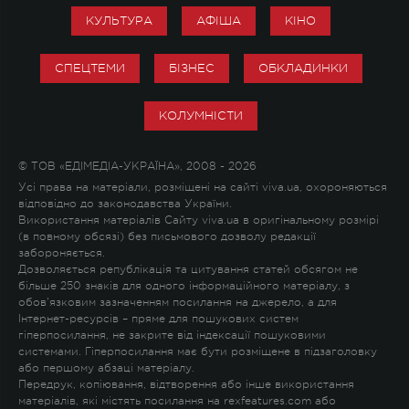
КУЛЬТУРА
АФІША
КІНО
СПЕЦТЕМИ
БІЗНЕС
ОБКЛАДИНКИ
КОЛУМНІСТИ
© ТОВ «ЕДІМЕДІА-УКРАЇНА», 2008 - 2026
Усі права на матеріали, розміщені на сайті viva.ua, охороняються
відповідно до законодавства України.
Використання матеріалів Сайту viva.ua в оригінальному розмірі
(в повному обсязі) без письмового дозволу редакції
забороняється.
Дозволяється републікація та цитування статей обсягом не
більше 250 знаків для одного інформаційного матеріалу, з
обов'язковим зазначенням посилання на джерело, а для
Інтернет-ресурсів – пряме для пошукових систем
гіперпосилання, не закрите від індексації пошуковими
системами. Гіперпосилання має бути розміщене в підзаголовку
або першому абзаці матеріалу.
Передрук, копіювання, відтворення або інше використання
матеріалів, які містять посилання на rexfeatures.com або