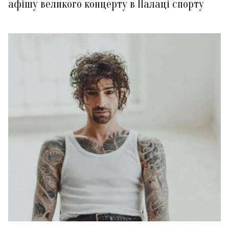
афішу великого концерту в Палаці спорту