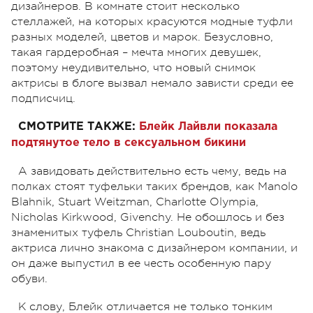
дизайнеров. В комнате стоит несколько
стеллажей, на которых красуются модные туфли
разных моделей, цветов и марок. Безусловно,
такая гардеробная – мечта многих девушек,
поэтому неудивительно, что новый снимок
актрисы в блоге вызвал немало зависти среди ее
подписчиц.
СМОТРИТЕ ТАКЖЕ:
Блейк Лайвли показала
подтянутое тело в сексуальном бикини
А завидовать действительно есть чему, ведь на
полках стоят туфельки таких брендов, как Manolo
Blahnik, Stuart Weitzman, Charlotte Olympia,
Nicholas Kirkwood, Givenchy. Не обошлось и без
знаменитых туфель Christian Louboutin, ведь
актриса лично знакома с дизайнером компании, и
он даже выпустил в ее честь особенную пару
обуви.
К слову, Блейк отличается не только тонким