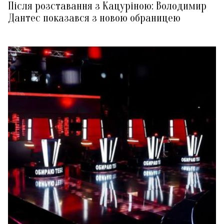
Після розставання з Кацуріною: Володимир
Дантес показався з новою обраницею