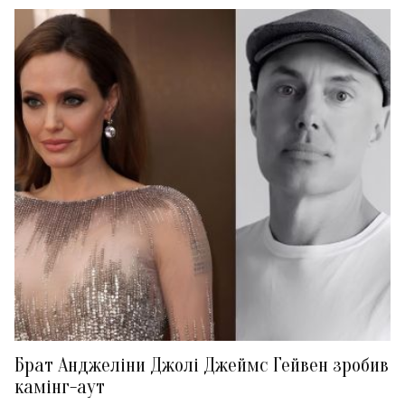
Брат Анджеліни Джолі Джеймс Гейвен зробив
камінг-аут