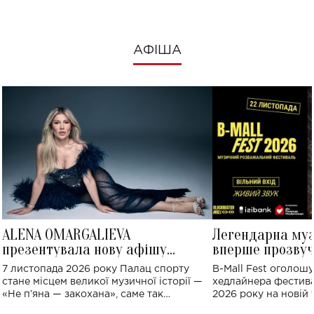
АФІША
ALENA OMARGALIEVA
Легендарна му
презентувала нову афішу
вперше прозвуч
великого концерту в Палаці
Україні: де від
7 листопада 2026 року Палац спорту
B-Mall Fest оголош
спорту
стане місцем великої музичної історії —
хедлайнера фестива
«Не пʼяна — закохана», саме так
2026 року на новій т
символічно названо майбутній концерт
stage відбудеться у