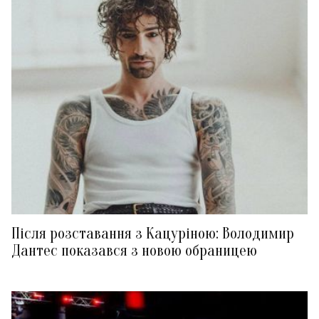
Після розставання з Кацуріною: Володимир
Дантес показався з новою обраницею