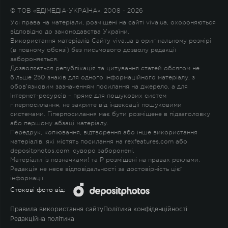
© ТОВ «ЕДІМЕДІА-УКРАЇНА», 2008 - 2026
Усі права на матеріали, розміщені на сайті viva.ua, охороняються
відповідно до законодавства України.
Використання матеріалів Сайту viva.ua в оригінальному розмірі
(в повному обсязі) без письмового дозволу редакції
забороняється.
Дозволяється републікація та цитування статей обсягом не
більше 250 знаків для одного інформаційного матеріалу, з
обов'язковим зазначенням посилання на джерело, а для
Інтернет-ресурсів – пряме для пошукових систем
гіперпосилання, не закрите від індексації пошуковими
системами. Гіперпосилання має бути розміщене в підзаголовку
або першому абзаці матеріалу.
Передрук, копіювання, відтворення або інше використання
матеріалів, які містять посилання на rexfeatures.com або
depositphotos.com, суворо заборонені.
Матеріали із позначками
!
та
P
розміщені на правах реклами.
Редакція не несе відповідальності за достовірність цієї
інформації.
Стокові фото від:
Правила використання сайту
Політика конфіденційності
Редакційна політика