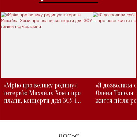
«Мрію про велику родину»:
«Я дозволила с
інтерв'ю Михайла Хоми про
Олена Тополя 
плани, концерти для ЗСУ і
життя після р
зміни під час війни
ДОСЬЄ