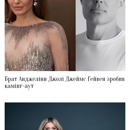
Брат Анджеліни Джолі Джеймс Гейвен зробив
камінг-аут