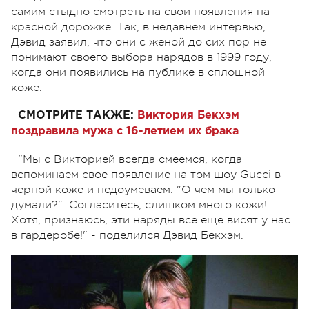
самим стыдно смотреть на свои появления на
красной дорожке. Так, в недавнем интервью,
Дэвид заявил, что они с женой до сих пор не
понимают своего выбора нарядов в 1999 году,
когда они появились на публике в сплошной
коже.
СМОТРИТЕ ТАКЖЕ:
Виктория Бекхэм
поздравила мужа с 16-летием их брака
"Мы с Викторией всегда смеемся, когда
вспоминаем свое появление на том шоу Gucci в
черной коже и недоумеваем: "О чем мы только
думали?". Согласитесь, слишком много кожи!
Хотя, признаюсь, эти наряды все еще висят у нас
в гардеробе!" - поделился Дэвид Бекхэм.