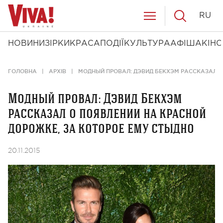
RU
НОВИНИ
ЗІРКИ
КРАСА
ПОДІЇ
КУЛЬТУРА
АФІША
КІНО
ГОЛОВНА
АРХІВ
МОДНЫЙ ПРОВАЛ: ДЭВИД БЕКХЭМ РАССКАЗАЛ О
Модный провал: Дэвид Бекхэм
рассказал о появлении на красной
дорожке, за которое ему стыдно
20.11.2015