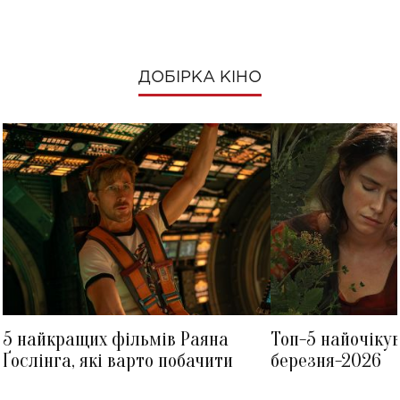
ДОБІРКА КІНО
5 найкращих фільмів Раяна
Топ-5 найочіку
Ґослінга, які варто побачити
березня-2026