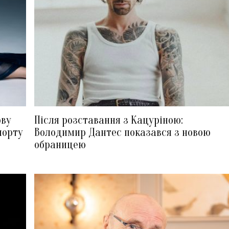
ову
Після розставання з Кацуріною:
порту
Володимир Дантес показався з новою
обраницею