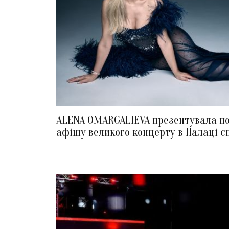
ALENA OMARGALIEVA презентувала н
афішу великого концерту в Палаці с