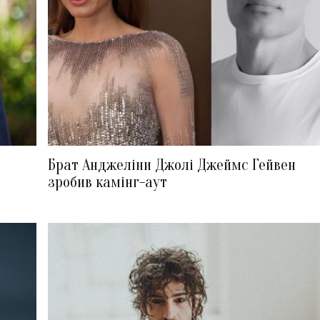
Брат Анджеліни Джолі Джеймс Гейвен
зробив камінг-аут