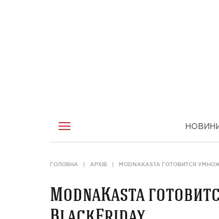
НОВИН
ГОЛОВНА
АРХІВ
MODNAKASTA ГОТОВИТСЯ УМНОЖ
ModnaKasta готовит
BlackFriday