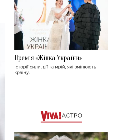
Премія «Жінка України»
Історії сили, дії та мрій, які змінюють
країну.
АСТРО