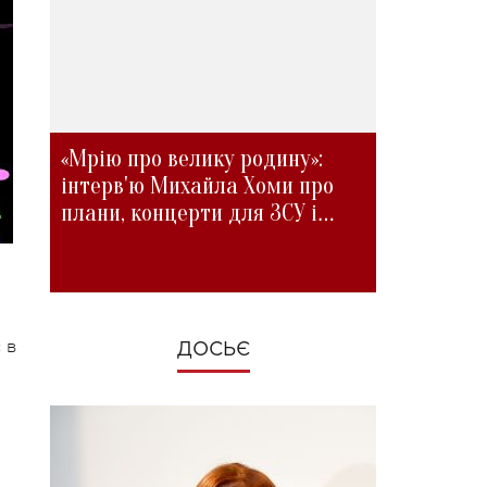
«Мрію про велику родину»:
інтерв'ю Михайла Хоми про
плани, концерти для ЗСУ і
зміни під час війни
 в
ДОСЬЄ