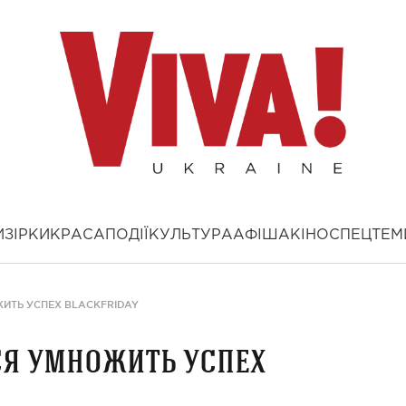
И
ЗІРКИ
КРАСА
ПОДІЇ
КУЛЬТУРА
АФІША
КІНО
СПЕЦТЕМ
ИТЬ УСПЕХ BLACKFRIDAY
ся умножить успех