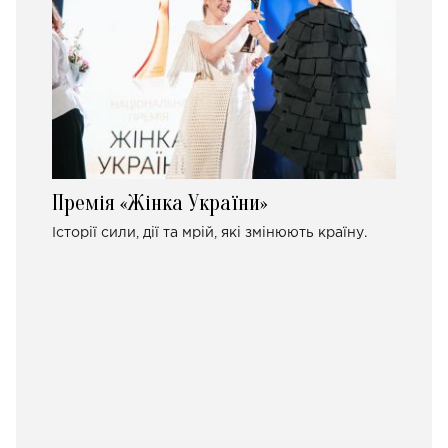
Премія «Жінка України»
Історії сили, дії та мрій, які змінюють країну.