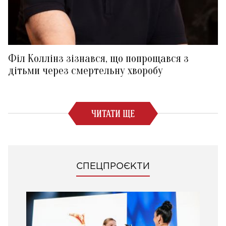
Філ Коллінз зізнався, що попрощався з
дітьми через смертельну хворобу
ЧИТАТИ ЩЕ
СПЕЦПРОЄКТИ