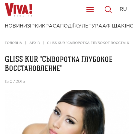
RU
НОВИНИ
ЗІРКИ
КРАСА
ПОДІЇ
КУЛЬТУРА
АФІША
КІНО
ГОЛОВНА
АРХІВ
GLISS KUR "СЫВОРОТКА ГЛУБОКОЕ ВОССТАНОВ
GLISS KUR "Сыворотка Глубокое
Восстановление"
15.07.2015