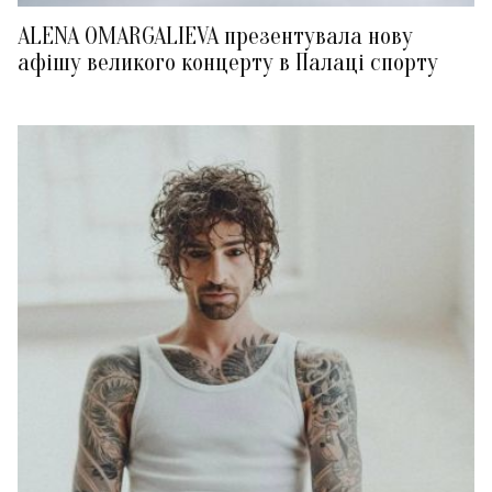
ALENA OMARGALIEVA презентувала нову
афішу великого концерту в Палаці спорту