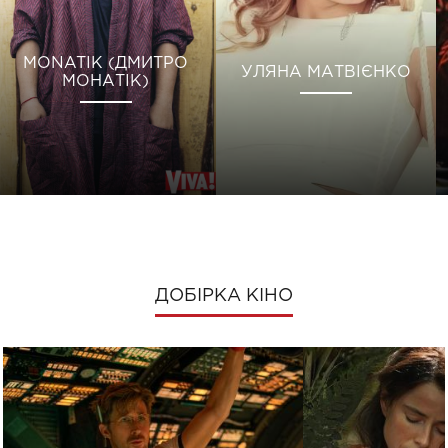
MONATIK (ДМИТРО
УЛЯНА МАТВІЄНКО
МОНАТІК)
ДОБІРКА КІНО