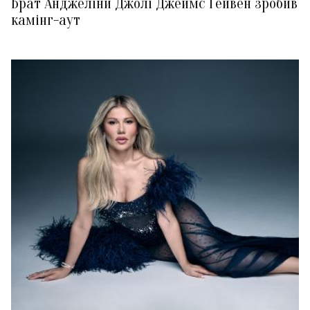
Брат Анджеліни Джолі Джеймс Гейвен зробив
камінг-аут