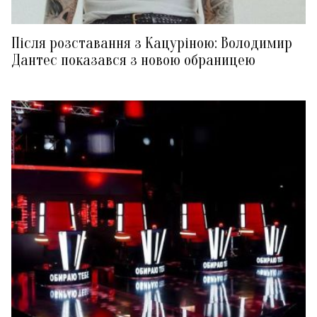
Після розставання з Кацуріною: Володимир
Дантес показався з новою обраницею