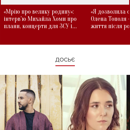
«Мрію про велику родину»:
«Я дозволила с
інтерв'ю Михайла Хоми про
Олена Тополя 
плани, концерти для ЗСУ і
життя після р
зміни під час війни
ДОСЬЄ