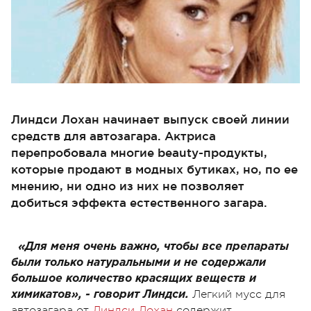
Линдси Лохан начинает выпуск своей линии
средств для автозагара. Актриса
перепробовала многие beauty-продукты,
которые продают в модных бутиках, но, по ее
мнению, ни одно из них не позволяет
добиться эффекта естественного загара.
«Для меня очень важно, чтобы все препараты
были только натуральными и не содержали
большое количество красящих веществ и
Легкий мусс для
химикатов», - говорит Линдси.
автозагара от
Линдси Лохан
содержит