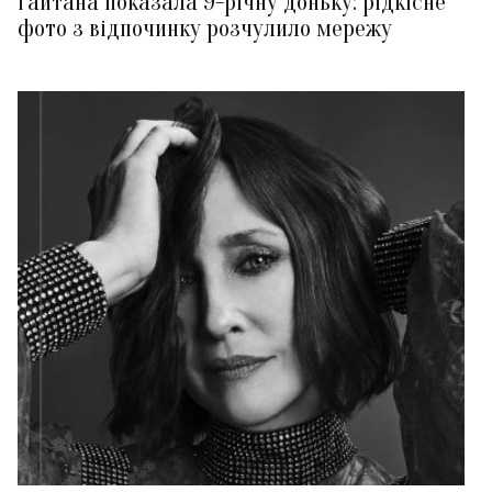
Гайтана показала 9-річну доньку: рідкісне
фото з відпочинку розчулило мережу