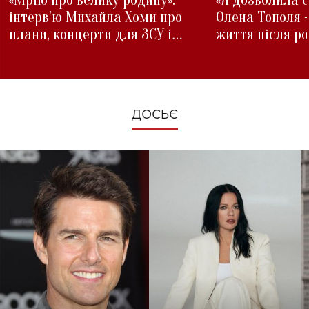
«Мрію про велику родину»:
«Я дозволила с
інтерв'ю Михайла Хоми про
Олена Тополя 
плани, концерти для ЗСУ і
життя після р
зміни під час війни
ДОСЬЄ