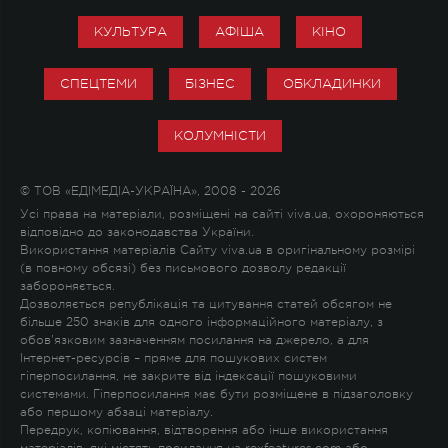
КУЛЬТУРА
АФІША
КІНО
СПЕЦТЕМИ
БІЗНЕС
ОБКЛАДИНКИ
КОЛУМНІСТИ
© ТОВ «ЕДІМЕДІА-УКРАЇНА», 2008 - 2026
Усі права на матеріали, розміщені на сайті viva.ua, охороняються
відповідно до законодавства України.
Використання матеріалів Сайту viva.ua в оригінальному розмірі
(в повному обсязі) без письмового дозволу редакції
забороняється.
Дозволяється републікація та цитування статей обсягом не
більше 250 знаків для одного інформаційного матеріалу, з
обов'язковим зазначенням посилання на джерело, а для
Інтернет-ресурсів – пряме для пошукових систем
гіперпосилання, не закрите від індексації пошуковими
системами. Гіперпосилання має бути розміщене в підзаголовку
або першому абзаці матеріалу.
Передрук, копіювання, відтворення або інше використання