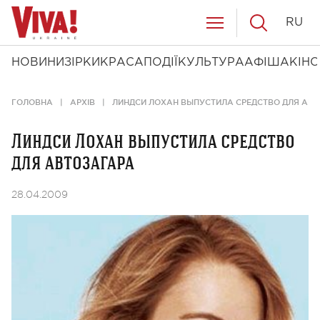
RU
НОВИНИ
ЗІРКИ
КРАСА
ПОДІЇ
КУЛЬТУРА
АФІША
КІНО
ГОЛОВНА
АРХІВ
ЛИНДСИ ЛОХАН ВЫПУСТИЛА СРЕДСТВО ДЛЯ АВ
Линдси Лохан выпустила средство
для автозагара
28.04.2009