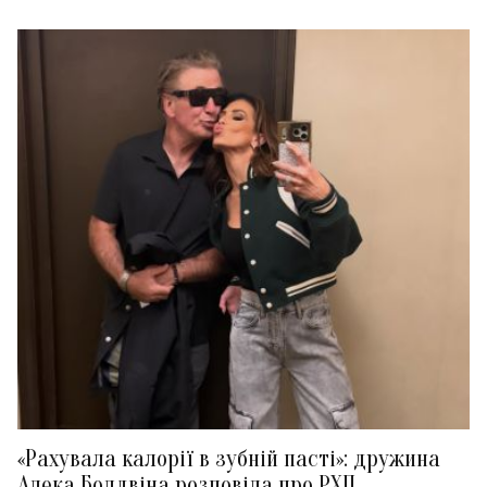
«Рахувала калорії в зубній пасті»: дружина
Алека Болдвіна розповіла про РХП