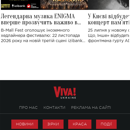
Легендарна музика ENIGMA
У Києві відбуде
вперше прозвучить наживо в
концерт пам'ят
Україні: де відбудеться концерт
Клименка: понад
B-Mall Fest оголошує іноземного
25 липня у новому o
виконають пісн
хедлайнера фестивалю: 22 листопада
Що, Інше» відбудеть
2026 року на новій третій сцені izibank
фронтмена гурту A
stage відбудеться українська прем'єра
Клименка. Це буде 
ENIGMA VOICES' ORIGINAL LIVE SHOW.
вечір, присвячений 
творчість стала си
справжньої любові д
ПРО НАС
КОНТАКТИ
РЕКЛАМА НА САЙТІ
НОВИНИ
ЗІРКИ
КРАСА
ПОДІЇ