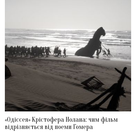
«Одіссея» Крістофера Нолана: чим фільм
відрізняється від поеми Гомера