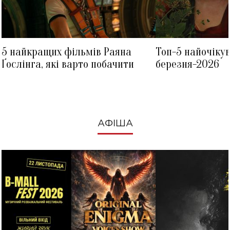
5 найкращих фільмів Раяна
Топ-5 найочіку
Ґослінга, які варто побачити
березня-2026
АФІША