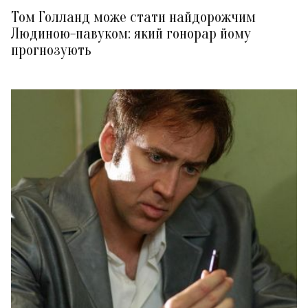
Том Голланд може стати найдорожчим
Людиною-павуком: який гонорар йому
прогнозують