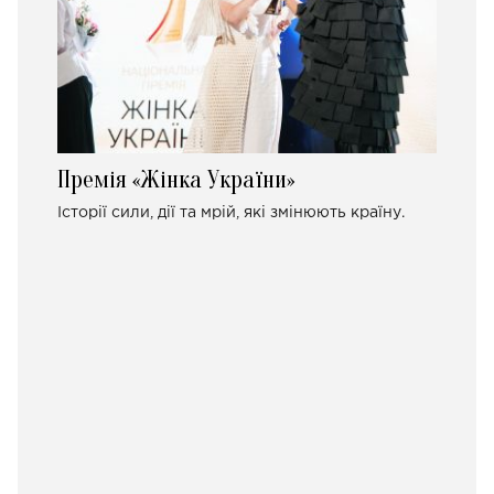
Премія «Жінка України»
Історії сили, дії та мрій, які змінюють країну.