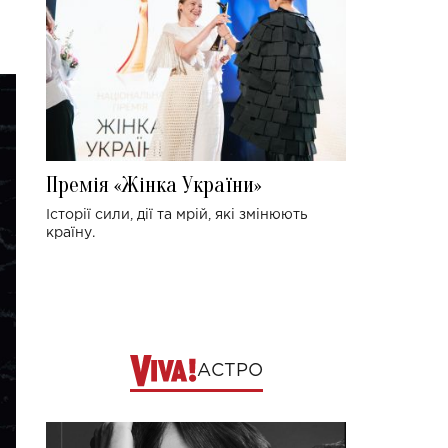
Премія «Жінка України»
Історії сили, дії та мрій, які змінюють
країну.
АСТРО