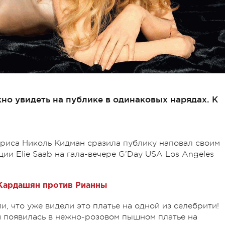
о увидеть на публике в одинаковых нарядах. К
ктриса Николь Кидман сразила публику наповал своим
ии Elie Saab на гала-вечере G’Day USA Los Angeles
 Кардашян против Рианны
, что уже видели это платье на одной из селебрити!
я появилась в нежно-розовом пышном платье на