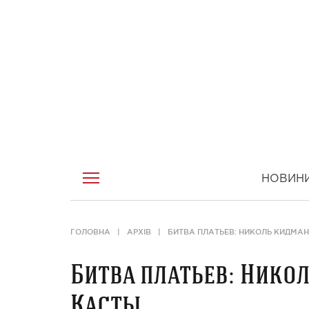
НОВИН
ГОЛОВНА
АРХІВ
БИТВА ПЛАТЬЕВ: НИКОЛЬ КИДМАН
Битва платьев: Нико
Касты