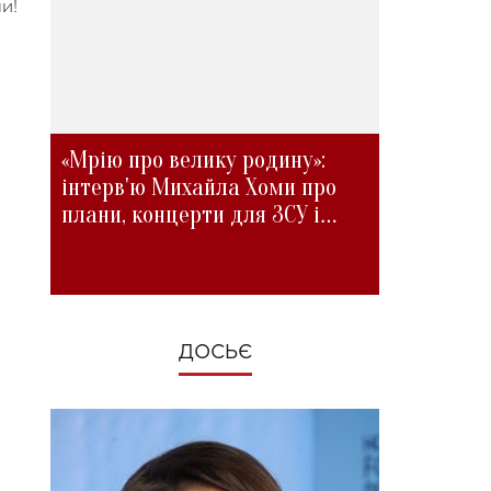
и!
«Мрію про велику родину»:
інтерв'ю Михайла Хоми про
плани, концерти для ЗСУ і
зміни під час війни
ДОСЬЄ