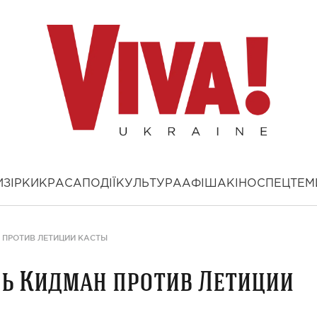
И
ЗІРКИ
КРАСА
ПОДІЇ
КУЛЬТУРА
АФІША
КІНО
СПЕЦТЕМ
 ПРОТИВ ЛЕТИЦИИ КАСТЫ
ль Кидман против Летиции