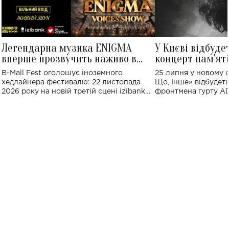
Легендарна музика ENIGMA
У Києві відбуде
вперше прозвучить наживо в
концерт пам'ят
Україні: де відбудеться концерт
Клименка: понад
B-Mall Fest оголошує іноземного
25 липня у новому o
виконають пісн
хедлайнера фестивалю: 22 листопада
Що, Інше» відбудеть
2026 року на новій третій сцені izibank
фронтмена гурту A
stage відбудеться українська прем'єра
Клименка. Це буде 
ENIGMA VOICES' ORIGINAL LIVE SHOW.
вечір, присвячений 
творчість стала си
справжньої любові д