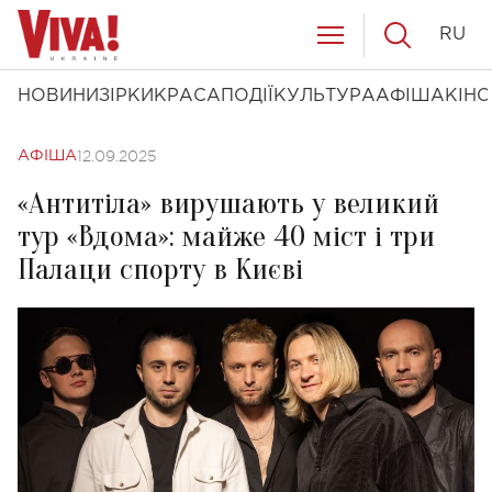
RU
НОВИНИ
ЗІРКИ
КРАСА
ПОДІЇ
КУЛЬТУРА
АФІША
КІНО
12.09.2025
АФІША
«Антитіла» вирушають у великий
тур «Вдома»: майже 40 міст і три
Палаци спорту в Києві