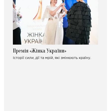
Премія «Жінка України»
Історії сили, дії та мрій, які змінюють країну.