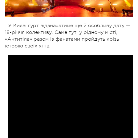
У Києві гурт відзначатиме ще й особливу дату —
18-річчя колективу. Саме тут, у рідному місті,
«Антитіла» разом із фанатами пройдуть крізь
історію своїх хітів.