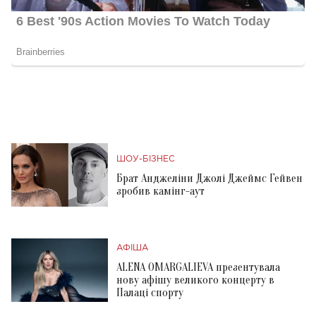
ШОУ-БІЗНЕС
Брат Анджеліни Джолі Джеймс Гейвен
зробив камінг-аут
АФІША
ALENA OMARGALIEVA презентувала
нову афішу великого концерту в
Палаці спорту