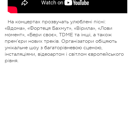
На концертах прозвучать улюблені пісні:
«Вдома», «Фортеця Бахмут», «Вірила», «Лови
момент», «Бери своє», TDME та інші, а також
прем’єри нових треків. Організатори обіцяють
унікальне шоу з багаторівневою сценою,
інсталяціями, відеоартом і світлом європейського
рівня.