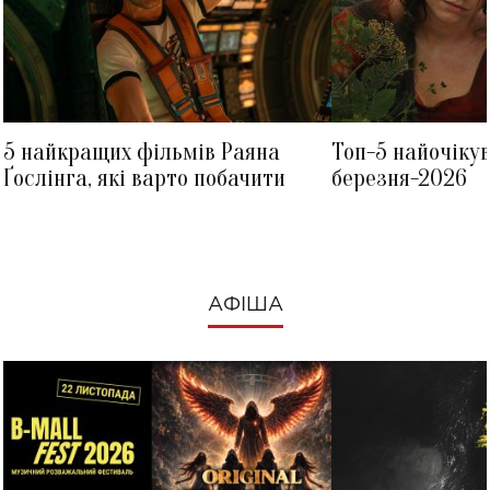
5 найкращих фільмів Раяна
Топ-5 найочіку
Ґослінга, які варто побачити
березня-2026
АФІША