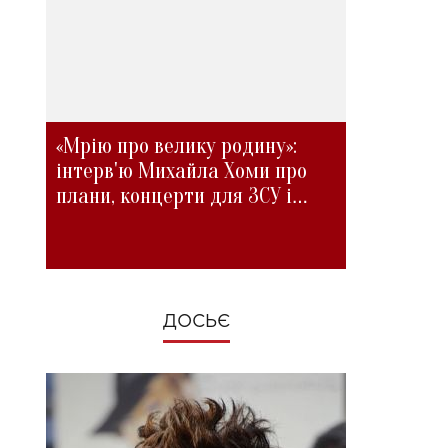
«Мрію про велику родину»:
інтерв'ю Михайла Хоми про
плани, концерти для ЗСУ і
зміни під час війни
ДОСЬЄ