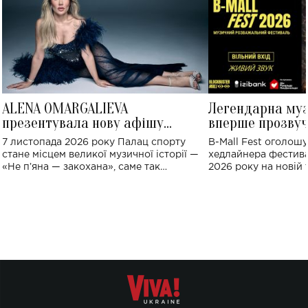
ALENA OMARGALIEVA
Легендарна му
презентувала нову афішу
вперше прозвуч
великого концерту в Палаці
Україні: де від
7 листопада 2026 року Палац спорту
B-Mall Fest оголош
спорту
стане місцем великої музичної історії —
хедлайнера фестива
«Не пʼяна — закохана», саме так
2026 року на новій т
символічно названо майбутній концерт
stage відбудеться у
ALENA OMARGALIEVA.
ENIGMA VOICES' OR