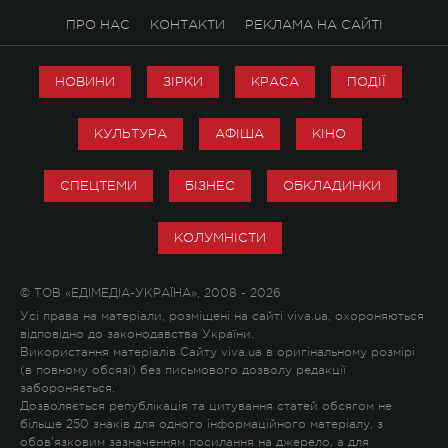
ПРО НАС
КОНТАКТИ
РЕКЛАМА НА САЙТІ
НОВИНИ
ЗІРКИ
КРАСА
ПОДІЇ
КУЛЬТУРА
АФІША
КІНО
СПЕЦТЕМИ
БІЗНЕС
ОБКЛАДИНКИ
КОЛУМНІСТИ
© ТОВ «ЕДІМЕДІА-УКРАЇНА», 2008 - 2026
Усі права на матеріали, розміщені на сайті viva.ua, охороняються
відповідно до законодавства України.
Використання матеріалів Сайту viva.ua в оригінальному розмірі
(в повному обсязі) без письмового дозволу редакції
забороняється.
Дозволяється републікація та цитування статей обсягом не
більше 250 знаків для одного інформаційного матеріалу, з
обов'язковим зазначенням посилання на джерело, а для