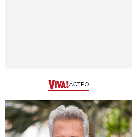
АСТРО