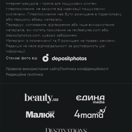
Інтернет-ресурсів – пряме для пошукових систем
гіперпосилання, не закрите від індексації пошуковими
системами. Гіперпосилання має бути розміщене в підзаголовку
або першому абзаці матеріалу.
Передрук, копіювання, відтворення або інше використання
матеріалів, які містять посилання на rexfeatures.com або
depositphotos.com, суворо заборонені.
Матеріали із позначками
!
та
P
розміщені на правах реклами.
Редакція не несе відповідальності за достовірність цієї
інформації.
Стокові фото від:
Правила використання сайту
Політика конфіденційності
Редакційна політика