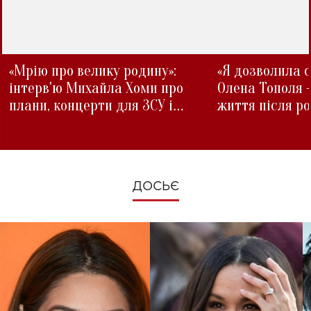
«Мрію про велику родину»:
«Я дозволила с
інтерв'ю Михайла Хоми про
Олена Тополя 
плани, концерти для ЗСУ і
життя після р
зміни під час війни
ДОСЬЄ