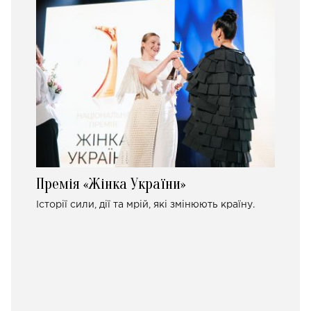
Премія «Жінка України»
Історії сили, дії та мрій, які змінюють країну.