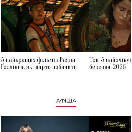
5 найкращих фільмів Раяна
Топ-5 найочіку
Ґослінга, які варто побачити
березня-2026
АФІША