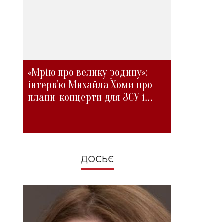
«Мрію про велику родину»:
інтерв'ю Михайла Хоми про
плани, концерти для ЗСУ і
зміни під час війни
ДОСЬЄ