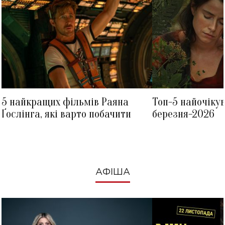
5 найкращих фільмів Раяна
Топ-5 найочіку
Ґослінга, які варто побачити
березня-2026
АФІША