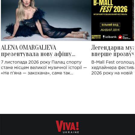
ALENA OMARGALIEVA
Легендарна му
презентувала нову афішу
вперше прозвуч
великого концерту в Палаці
Україні: де від
7 листопада 2026 року Палац спорту
B-Mall Fest оголош
спорту
стане місцем великої музичної історії —
хедлайнера фестива
«Не пʼяна — закохана», саме так
2026 року на новій т
символічно названо майбутній концерт
stage відбудеться у
ALENA OMARGALIEVA.
ENIGMA VOICES' OR