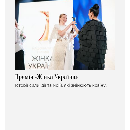
Премія «Жінка України»
Історії сили, дії та мрій, які змінюють країну.