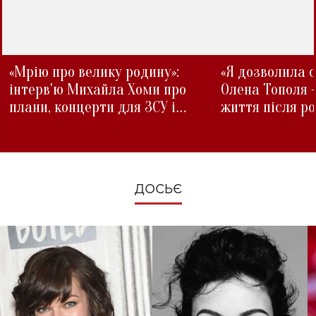
«Мрію про велику родину»:
«Я дозволила с
інтерв'ю Михайла Хоми про
Олена Тополя 
плани, концерти для ЗСУ і
життя після р
зміни під час війни
ДОСЬЄ