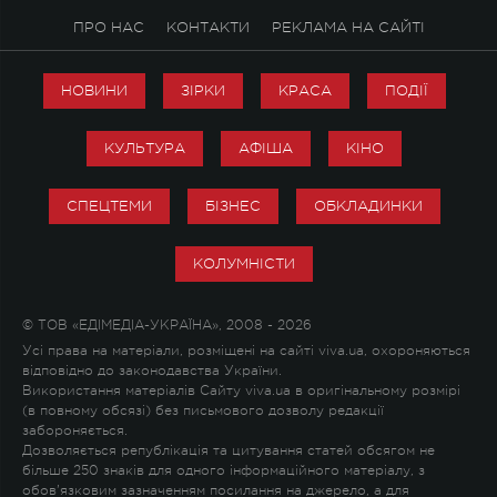
ПРО НАС
КОНТАКТИ
РЕКЛАМА НА САЙТІ
НОВИНИ
ЗІРКИ
КРАСА
ПОДІЇ
КУЛЬТУРА
АФІША
КІНО
СПЕЦТЕМИ
БІЗНЕС
ОБКЛАДИНКИ
КОЛУМНІСТИ
© ТОВ «ЕДІМЕДІА-УКРАЇНА», 2008 - 2026
Усі права на матеріали, розміщені на сайті viva.ua, охороняються
відповідно до законодавства України.
Використання матеріалів Сайту viva.ua в оригінальному розмірі
(в повному обсязі) без письмового дозволу редакції
забороняється.
Дозволяється републікація та цитування статей обсягом не
більше 250 знаків для одного інформаційного матеріалу, з
обов'язковим зазначенням посилання на джерело, а для