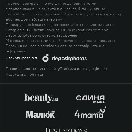
Інтернет-ресурсів – пряме для пошукових систем
гіперпосилання, не закрите від індексації пошуковими
системами. Гіперпосилання має бути розміщене в підзаголовку
або першому абзаці матеріалу.
Передрук, копіювання, відтворення або інше використання
матеріалів, які містять посилання на rexfeatures.com або
depositphotos.com, суворо заборонені.
Матеріали із позначками
!
та
P
розміщені на правах реклами.
Редакція не несе відповідальності за достовірність цієї
інформації.
Стокові фото від:
Правила використання сайту
Політика конфіденційності
Редакційна політика