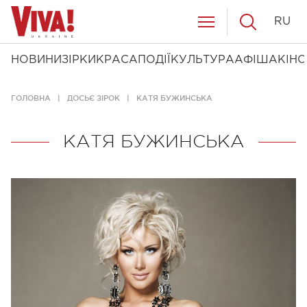
RU
НОВИНИ
ЗІРКИ
КРАСА
ПОДІЇ
КУЛЬТУРА
АФІША
КІНО
ГОЛОВНА
ДОСЬЄ ЗІРОК
КАТЯ БУЖИНСЬКА
КАТЯ БУЖИНСЬКА