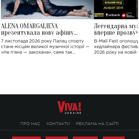
ALENA OMARGALIEVA
Легендарна му
презентувала нову афішу
вперше прозвуч
великого концерту в Палаці
Україні: де від
7 листопада 2026 року Палац спорту
B-Mall Fest оголош
спорту
стане місцем великої музичної історії —
хедлайнера фестива
«Не пʼяна — закохана», саме так
2026 року на новій т
символічно названо майбутній концерт
stage відбудеться у
ALENA OMARGALIEVA.
ENIGMA VOICES' OR
ПРО НАС
КОНТАКТИ
РЕКЛАМА НА САЙТІ