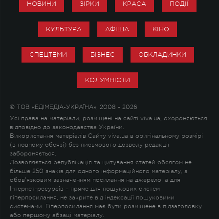
НОВИНИ
ЗІРКИ
КРАСА
ПОДІЇ
КУЛЬТУРА
АФІША
КІНО
СПЕЦТЕМИ
БІЗНЕС
ОБКЛАДИНКИ
КОЛУМНІСТИ
© ТОВ «ЕДІМЕДІА-УКРАЇНА», 2008 - 2026
Усі права на матеріали, розміщені на сайті viva.ua, охороняються
відповідно до законодавства України.
Використання матеріалів Сайту viva.ua в оригінальному розмірі
(в повному обсязі) без письмового дозволу редакції
забороняється.
Дозволяється републікація та цитування статей обсягом не
більше 250 знаків для одного інформаційного матеріалу, з
обов'язковим зазначенням посилання на джерело, а для
Інтернет-ресурсів – пряме для пошукових систем
гіперпосилання, не закрите від індексації пошуковими
системами. Гіперпосилання має бути розміщене в підзаголовку
або першому абзаці матеріалу.