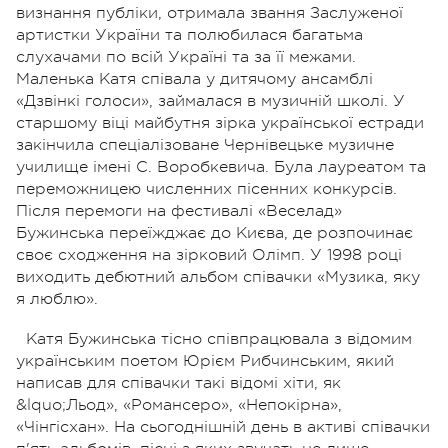
визнання публіки, отримала звання Заслуженої
артистки України та полюбилася багатьма
слухачами по всій Україні та за її межами.
Маленька Катя співала у дитячому ансамблі
«Дзвінкі голоси», займалася в музичній школі. У
старшому віці майбутня зірка української естради
закінчила спеціалізоване Чернівецьке музичне
училище імені С. Воробкевича. Була лауреатом та
переможницею численних пісенних конкурсів.
Після перемоги на фестивалі «Веселад»
Бужинська переїжджає до Києва, де розпочинає
своє сходження на зірковий Олімп. У 1998 році
виходить дебютний альбом співачки «Музика, яку
я люблю».
Катя Бужинська тісно співпрацювала з відомим
українським поетом Юрієм Рибчинським, який
написав для співачки такі відомі хіти, як
&lquo;Льод», «Романсеро», «Непокірна»,
«Чінгісхан». На сьогоднішній день в активі співачки