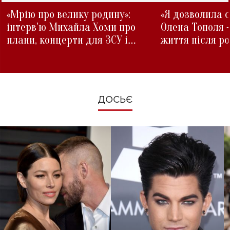
«Мрію про велику родину»:
«Я дозволила с
інтерв'ю Михайла Хоми про
Олена Тополя 
плани, концерти для ЗСУ і
життя після р
зміни під час війни
ДОСЬЄ