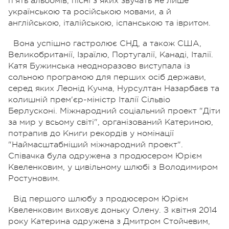
п'ять альбомів, пісні з яких звучать не лише
українською та російською мовами, а й
англійською, італійською, іспанською та івритом.
Вона успішно гастролює СНД, а також США,
Великобританії, Ізраїлю, Португалії, Канаді, Італії.
Катя Бужинська неодноразово виступала із
сольною програмою для перших осіб держави,
серед яких Леонід Кучма, Нурсултан Назарбаєв та
колишній прем'єр-міністр Італії Сільвіо
Берлусконі. Міжнародний соціальний проект "Діти
за мир у всьому світі", організований Катериною,
потрапив до Книги рекордів у номінації
"Наймасштабніший міжнародний проект".
Співачка була одружена з продюсером Юрієм
Квеленковим, у цивільному шлюбі з Володимиром
Ростуновим.
Від першого шлюбу з продюсером Юрієм
Квеленковим виховує доньку Олену. З квітня 2014
року Катерина одружена з Дмитром Стойчевим,