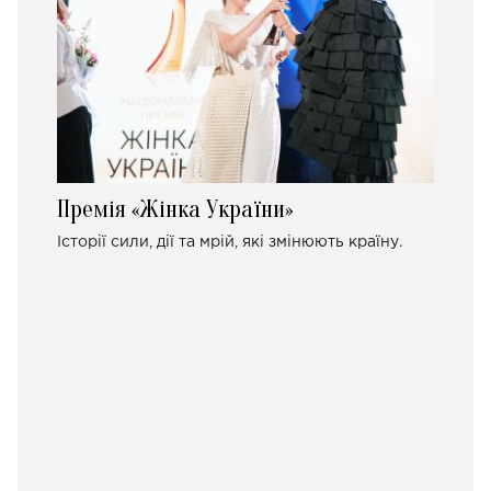
Премія «Жінка України»
Історії сили, дії та мрій, які змінюють країну.