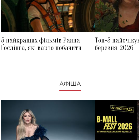
5 найкращих фільмів Раяна
Топ-5 найочіку
Ґослінга, які варто побачити
березня-2026
АФІША