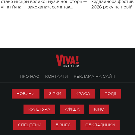
спорту
стане місцем великої музичної історії —
хедлайнера фестива
«Не пʼяна — закохана», саме так
2026 року на новій т
символічно названо майбутній концерт
stage відбудеться у
ALENA OMARGALIEVA.
ENIGMA VOICES' OR
ПРО НАС
КОНТАКТИ
РЕКЛАМА НА САЙТІ
НОВИНИ
ЗІРКИ
КРАСА
ПОДІЇ
КУЛЬТУРА
АФІША
КІНО
СПЕЦТЕМИ
БІЗНЕС
ОБКЛАДИНКИ