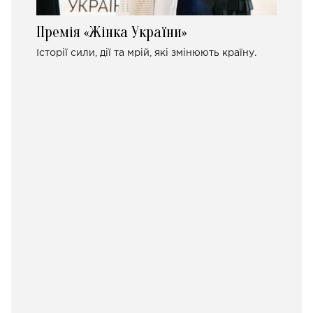
Премія «Жінка України»
Історії сили, дії та мрій, які змінюють країну.