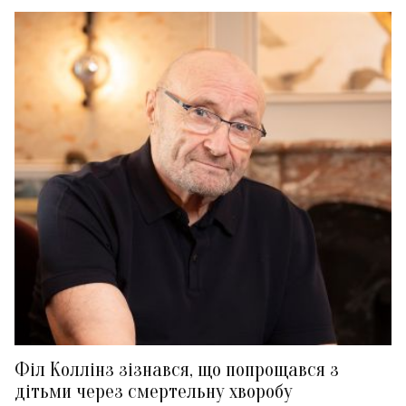
Філ Коллінз зізнався, що попрощався з
дітьми через смертельну хворобу