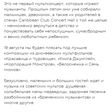
Это не первый мультконцерт, которые играют
музыканты. Прошлым летом они уже собирали
мальчишек, девочонок, а также их родителей в
стенах Caribbean Club Concert Hall с той же целью
– немножечко вернуться в детство и
почувствовать себя непослушным, сумасбродным
и вечно любопытным ребенком.
19 августа мы будем плясать под лучшие
композиции из диснеевских мультфильмов:
«Красавица и Чудовище», «Книга Джунглей»,
«Корпорация Монстров», «Белоснежка и Семь
гномов».
Безусловно, маленьких и больших гостей ждет и
музыка из советских мультов: душевная
колыбельная мамы-медведицы, задорная песенка
разбойников из «Бременских музыкантов» и
многие другие.