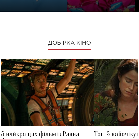
ДОБІРКА КІНО
5 найкращих фільмів Раяна
Топ-5 найочіку