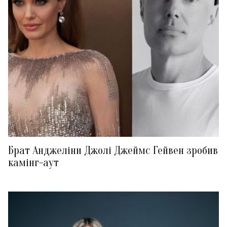
Брат Анджеліни Джолі Джеймс Гейвен зробив
камінг-аут