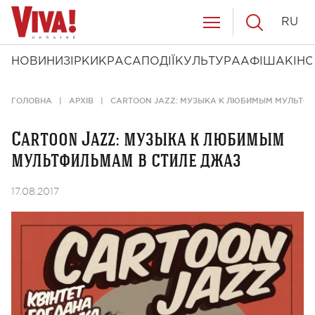
RU
НОВИНИ
ЗІРКИ
КРАСА
ПОДІЇ
КУЛЬТУРА
АФІША
КІНО
ГОЛОВНА
АРХІВ
CARTOON JAZZ: МУЗЫКА К ЛЮБИМЫМ МУЛЬТФИ
Cartoon Jazz: музыка к любимым
мультфильмам в стиле джаз
17.08.2017