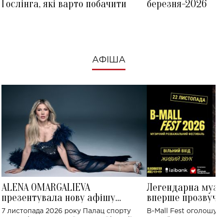
Ґослінга, які варто побачити
березня-2026
АФІША
ALENA OMARGALIEVA
Легендарна му
презентувала нову афішу
вперше прозвуч
великого концерту в Палаці
Україні: де від
7 листопада 2026 року Палац спорту
B-Mall Fest оголош