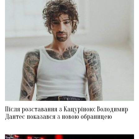
Після розставання з Кацуріною: Володимир
Дантес показався з новою обраницею