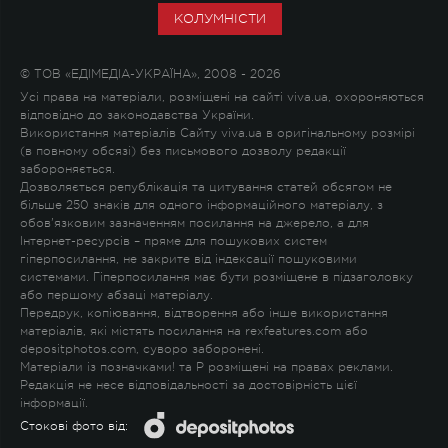
КОЛУМНІСТИ
© ТОВ «ЕДІМЕДІА-УКРАЇНА», 2008 - 2026
Усі права на матеріали, розміщені на сайті viva.ua, охороняються
відповідно до законодавства України.
Використання матеріалів Сайту viva.ua в оригінальному розмірі
(в повному обсязі) без письмового дозволу редакції
забороняється.
Дозволяється републікація та цитування статей обсягом не
більше 250 знаків для одного інформаційного матеріалу, з
обов'язковим зазначенням посилання на джерело, а для
Інтернет-ресурсів – пряме для пошукових систем
гіперпосилання, не закрите від індексації пошуковими
системами. Гіперпосилання має бути розміщене в підзаголовку
або першому абзаці матеріалу.
Передрук, копіювання, відтворення або інше використання
матеріалів, які містять посилання на rexfeatures.com або
depositphotos.com, суворо заборонені.
Матеріали із позначками
!
та
P
розміщені на правах реклами.
Редакція не несе відповідальності за достовірність цієї
інформації.
Стокові фото від: