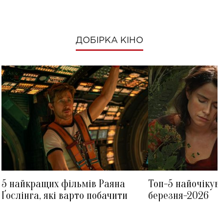
ДОБІРКА КІНО
5 найкращих фільмів Раяна
Топ-5 найочіку
Ґослінга, які варто побачити
березня-2026