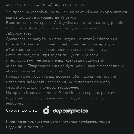
© ТОВ «ЕДІМЕДІА-УКРАЇНА», 2008 - 2026
Усі права на матеріали, розміщені на сайті viva.ua, охороняються
відповідно до законодавства України.
Використання матеріалів Сайту viva.ua в оригінальному розмірі
(в повному обсязі) без письмового дозволу редакції
забороняється.
Дозволяється републікація та цитування статей обсягом не
більше 250 знаків для одного інформаційного матеріалу, з
обов'язковим зазначенням посилання на джерело, а для
Інтернет-ресурсів – пряме для пошукових систем
гіперпосилання, не закрите від індексації пошуковими
системами. Гіперпосилання має бути розміщене в підзаголовку
або першому абзаці матеріалу.
Передрук, копіювання, відтворення або інше використання
матеріалів, які містять посилання на rexfeatures.com або
depositphotos.com, суворо заборонені.
Матеріали із позначками
!
та
P
розміщені на правах реклами.
Редакція не несе відповідальності за достовірність цієї
інформації.
Стокові фото від:
Правила використання сайту
Політика конфіденційності
Редакційна політика