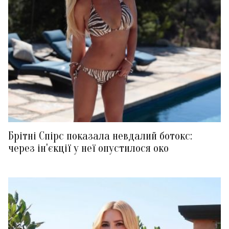
Брітні Спірс показала невдалий ботокс:
через ін'єкції у неї опустилося око