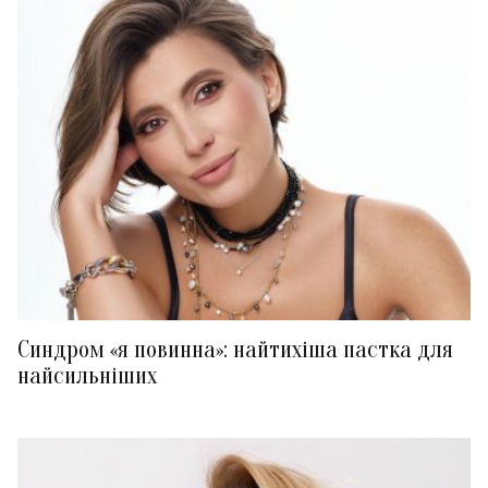
Синдром «я повинна»: найтихіша пастка для
найсильніших