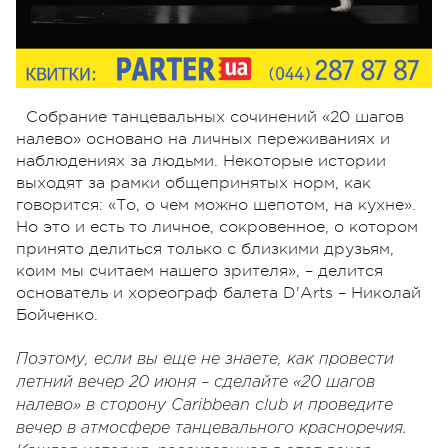
Собрание танцевальных сочинений «20 шагов
налево» основано на личных переживаниях и
наблюдениях за людьми. Некоторые истории
выходят за рамки общепринятых норм, как
говорится: «То, о чем можно шепотом, на кухне».
Но это и есть то личное, сокровенное, о котором
принято делиться только с близкими друзьям,
коим мы считаем нашего зрителя», – делится
основатель и хореограф балета D'Arts – Николай
Бойченко.
Поэтому, если вы еще не знаете, как провести
летний вечер 20 июня – сделайте «20 шагов
налево» в сторону Caribbean club и проведите
вечер в атмосфере танцевального красноречия.