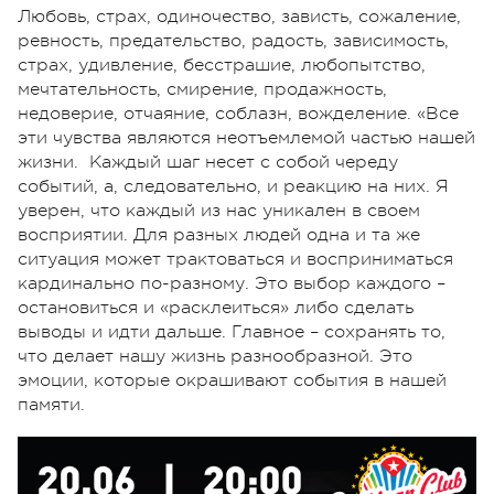
Любовь, страх, одиночество, зависть, сожаление,
ревность, предательство, радость, зависимость,
страх, удивление, бесстрашие, любопытство,
мечтательность, смирение, продажность,
недоверие, отчаяние, соблазн, вожделение. «Все
эти чувства являются неотъемлемой частью нашей
жизни. Каждый шаг несет с собой череду
событий, а, следовательно, и реакцию на них. Я
уверен, что каждый из нас уникален в своем
восприятии. Для разных людей одна и та же
ситуация может трактоваться и восприниматься
кардинально по-разному. Это выбор каждого –
остановиться и «расклеиться» либо сделать
выводы и идти дальше. Главное – сохранять то,
что делает нашу жизнь разнообразной.
Это
эмоции, которые окрашивают события в нашей
памяти.