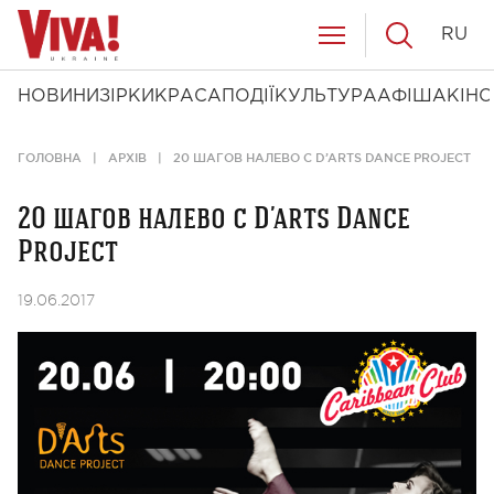
RU
НОВИНИ
ЗІРКИ
КРАСА
ПОДІЇ
КУЛЬТУРА
АФІША
КІНО
ГОЛОВНА
АРХІВ
20 ШАГОВ НАЛЕВО С D’ARTS DANCE PROJECT
20 шагов налево с D’arts Dance
Project
19.06.2017