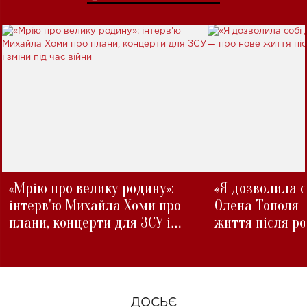
«Мрію про велику родину»:
«Я дозволила с
інтерв'ю Михайла Хоми про
Олена Тополя 
плани, концерти для ЗСУ і
життя після р
зміни під час війни
ДОСЬЄ