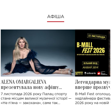
АФІША
ALENA OMARGALIEVA
Легендарна му
презентувала нову афішу
вперше прозвуч
великого концерту в Палаці
Україні: де від
7 листопада 2026 року Палац спорту
B-Mall Fest оголош
спорту
стане місцем великої музичної історії —
хедлайнера фестива
«Не пʼяна — закохана», саме так
2026 року на новій т
символічно названо майбутній концерт
stage відбудеться у