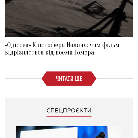
«Одіссея» Крістофера Нолана: чим фільм
відрізняється від поеми Гомера
ЧИТАТИ ЩЕ
СПЕЦПРОЄКТИ