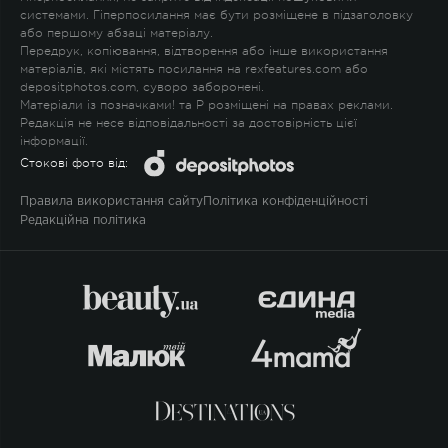
системами. Гіперпосилання має бути розміщене в підзаголовку
або першому абзаці матеріалу.
Передрук, копіювання, відтворення або інше використання
матеріалів, які містять посилання на rexfeatures.com або
depositphotos.com, суворо заборонені.
Матеріали із позначками
!
та
P
розміщені на правах реклами.
Редакція не несе відповідальності за достовірність цієї
інформації.
Стокові фото від:
Правила використання сайту
Політика конфіденційності
Редакційна політика