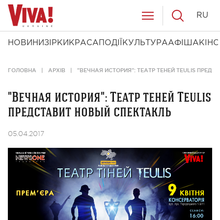
RU
НОВИНИ
ЗІРКИ
КРАСА
ПОДІЇ
КУЛЬТУРА
АФІША
КІНО
ГОЛОВНА
АРХІВ
"ВЕЧНАЯ ИСТОРИЯ": ТЕАТР ТЕНЕЙ TEULIS ПРЕД
"Вечная история": Театр теней Teulis
представит новый спектакль
05.04.2017