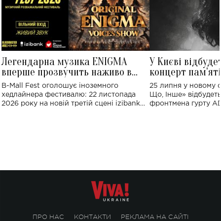
Легендарна музика ENIGMA
У Києві відбуде
вперше прозвучить наживо в
концерт пам'ят
Україні: де відбудеться концерт
Клименка: понад
B-Mall Fest оголошує іноземного
25 липня у новому o
виконають пісн
хедлайнера фестивалю: 22 листопада
Що, Інше» відбудеть
2026 року на новій третій сцені izibank
фронтмена гурту A
stage відбудеться українська прем'єра
Клименка. Це буде 
ENIGMA VOICES' ORIGINAL LIVE SHOW.
вечір, присвячений 
творчість стала си
справжньої любові д
ПРО НАС
КОНТАКТИ
РЕКЛАМА НА САЙТІ