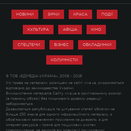
НОВИНИ
ЗІРКИ
КРАСА
ПОДІЇ
КУЛЬТУРА
АФІША
КІНО
СПЕЦТЕМИ
БІЗНЕС
ОБКЛАДИНКИ
КОЛУМНІСТИ
© ТОВ «ЕДІМЕДІА-УКРАЇНА», 2008 - 2026
Усі права на матеріали, розміщені на сайті viva.ua, охороняються
відповідно до законодавства України.
Використання матеріалів Сайту viva.ua в оригінальному розмірі
(в повному обсязі) без письмового дозволу редакції
забороняється.
Дозволяється републікація та цитування статей обсягом не
більше 250 знаків для одного інформаційного матеріалу, з
обов'язковим зазначенням посилання на джерело, а для
Інтернет-ресурсів – пряме для пошукових систем
гіперпосилання, не закрите від індексації пошуковими