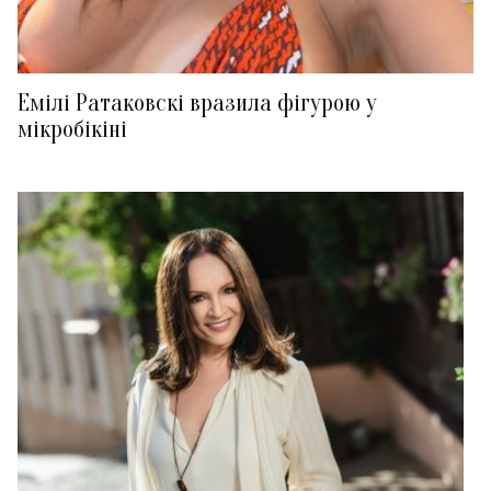
Емілі Ратаковскі вразила фігурою у
мікробікіні