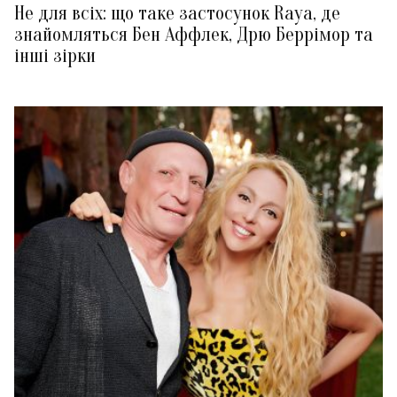
Не для всіх: що таке застосунок Raya, де
знайомляться Бен Аффлек, Дрю Беррімор та
інші зірки