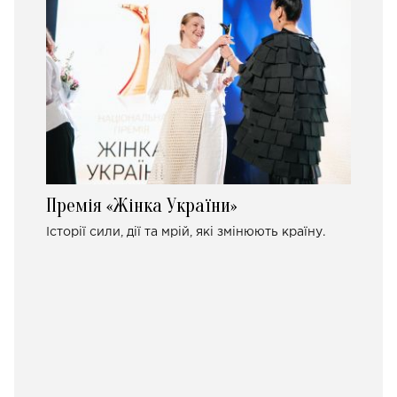
Премія «Жінка України»
Історії сили, дії та мрій, які змінюють країну.