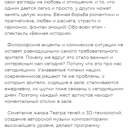
свои взгляды на любовь и отношения, и то, что
одним дается легко и просто, у других может
занять целую жизнь. Вечная борьба романтики и
прагматизма, любви и расчета, страсти и
гармонии, фонтан эмоций! Обо всем этом -
спектакль «Вечная история».
Философские акценты и комические ситуации не
оставят равнодушными самого требовательного
зрителя. Почему же вдруг это стало важным и
интересным нам сегодня? Потому что это про нас
сегодняшних. Узнаваемые типажи наших
современников решают те же проблемы, с
которым зрители, сидящие в зале, сталкиваются
ежедневно, их шутки тоже связаны с сегодняшним
днем. Поэтому каждый жест артистов находит
моментальный отклик в зале.
Сочетание жанра Театра теней и 3D-технологий,
создание авторской музыки композиторами
высочайшего уровня, делают программу