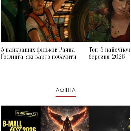
5 найкращих фільмів Раяна
Топ-5 найочіку
Ґослінга, які варто побачити
березня-2026
АФІША