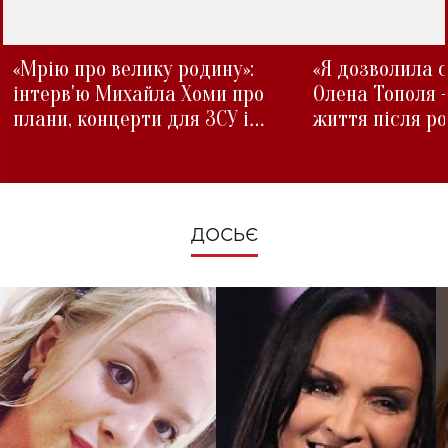
«Мрію про велику родину»:
«Я дозволила с
інтерв'ю Михайла Хоми про
Олена Тополя 
плани, концерти для ЗСУ і
життя після р
зміни під час війни
ДОСЬЄ