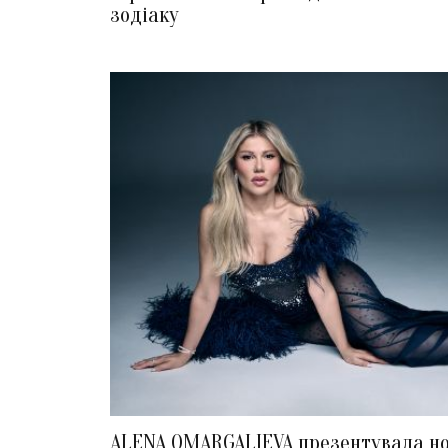
зодіаку
ALENA OMARGALIEVA презентувала н