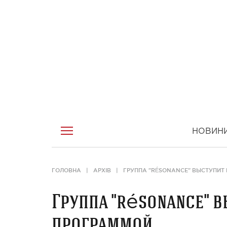
НОВИН
ГОЛОВНА
АРХІВ
ГРУППА "RÉSONANCE" ВЫСТУПИТ 
Группа "résonance" в
программой