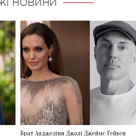
ЖІ НОВИНИ
Брат Анджеліни Джолі Джеймс Гейвен