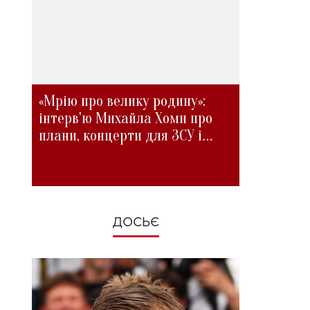
«Мрію про велику родину»:
інтерв'ю Михайла Хоми про
плани, концерти для ЗСУ і
зміни під час війни
ДОСЬЄ