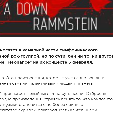
тносятся к камерной части симфонического
ой рок-группой, но по сути, они ни то, ни другое
е "résonance" на их концерте 5 февраля.
ка. Это произведения, которые уже давно вошли в
данная самыми талантливыми людьми планеты.
 предлагает новый взгляд на суть песни. Отбросив
рдце произведения, страясь понять то, что композит
к-музыки становится ещё более ярким, а
гатство скрипок, благородность альтов, шарм