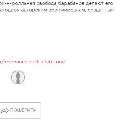
ок-н-ролльная свобода барабанов делают его
лагодаря авторским аранжировкам, созданным
u/resonance-rock-club-tour/
ПОШЕРИТИ