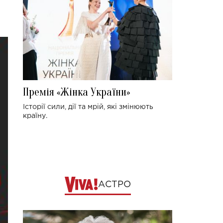
Премія «Жінка України»
Історії сили, дії та мрій, які змінюють
країну.
АСТРО