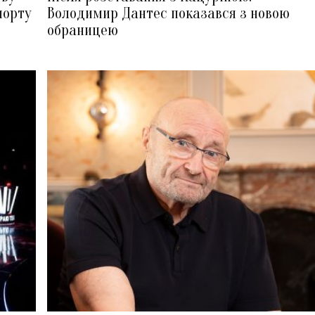
порту
Володимир Дантес показався з новою
обраницею