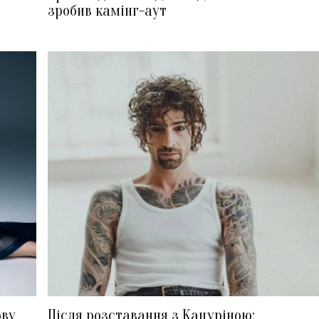
зробив камінг-аут
ову
Після розставання з Кацуріною: