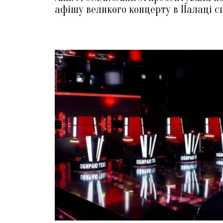
афішу великого концерту в Палаці с