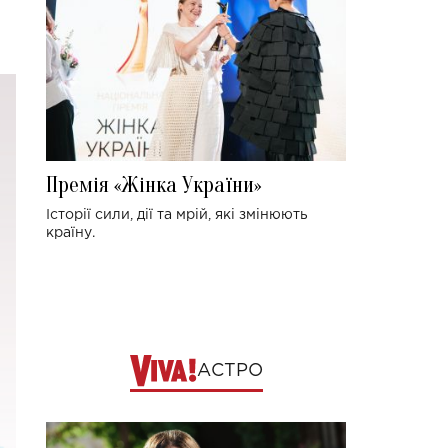
Премія «Жінка України»
Історії сили, дії та мрій, які змінюють
країну.
АСТРО