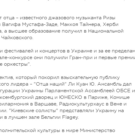
 отца – известного джазового музыканта Ризы
й Вагифа Мустафа-Заде, Маккоя Тайнера, Херби
а, а высшее образование получил в Национальной
 Чайковского.
и фестивалей и концертов в Украине и за ее пределам
ле-конкурсе они получили Гран-при и первые преми
е оркестры".
ектив, который покорил взыскательную публику
кого лидера – "Отца наций" Ли Куан Ю. Ансамбль дал
аугурации Украины Парламентской Ассамблеей ОБСЕ и
 Люксембургский дворец и ЮНЕСКО в Париже, Комише
филармония в Варшаве, Радиокультурхаус в Вене и
ии. "Киевские солисты" представляли Украину на
и в лучшем зале Бельгии Flagey.
полнительской культуры в мире Министерство