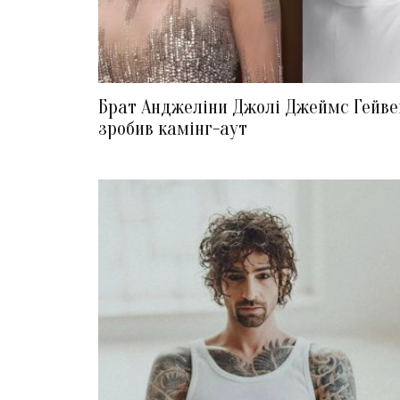
Брат Анджеліни Джолі Джеймс Гейве
зробив камінг-аут