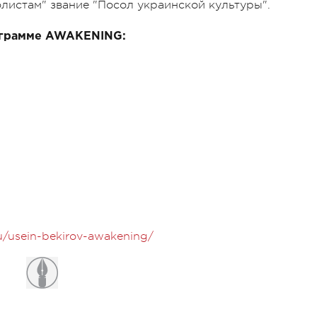
истам" звание "Посол украинской культуры".
рограмме AWAKENING:
ru/usein-bekirov-awakening/