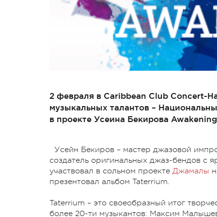
2 февраля в Caribbean Club Concert-H
музыкальных талантов – Национальны
в проекте Усеина Бекирова Awakening
Усейн Бекиров – мастер джазовой импр
создатель оригинальных джаз-бендов с я
участвовал в сольном проекте
Джамалы
н
презентовал альбом Taterrium.
Taterrium – это своеобразный итог творч
более 20-ти музыкантов: Максим Малыше