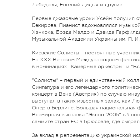
Лебедевы, Евгений Дидык и другие.
Первые джазовые уроки Усейн получил от
Бекирова. Пианист вдохновлялся музыко
Хэнкока, Брэда Мэлдо и Дэвида Гарфилд
Музыкальной Академии Украины им. П. И.
Киевские Солисты – постоянные участник
На ХХХ Венском Международном фестива
в номинациях "Камерные оркестры" и "Вс
"Солисты" – первый и единственный колл
Сингапура и его легендарного политичес
концерт в Вене (Австрия) по случаю ин
выступал в таких известных залах, как
Опер в Берлине, Большая национальная 
Всемирная выставка "Экспо-2005" в Япон
саммите стран ЕС в Брюсселе, где сыграл
За вклад в репрезентацию украинской ис