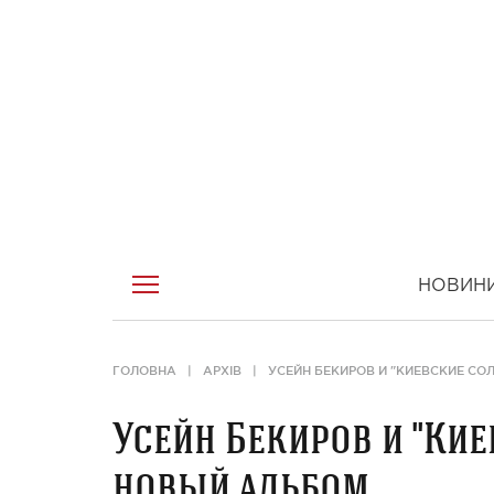
НОВИН
ГОЛОВНА
АРХІВ
УСЕЙН БЕКИРОВ И "КИЕВСКИЕ С
Усейн Бекиров и "Ки
новый альбом