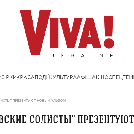
И
ЗІРКИ
КРАСА
ПОДІЇ
КУЛЬТУРА
АФІША
КІНО
СПЕЦТЕМ
ОЛИСТЫ" ПРЕЗЕНТУЮТ НОВЫЙ АЛЬБОМ
евские солисты" презентуют