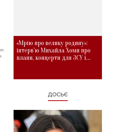
«Мрію про велику родину»:
інтерв'ю Михайла Хоми про
и.
и
плани, концерти для ЗСУ і
зміни під час війни
ДОСЬЄ