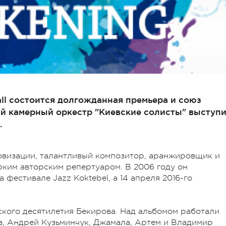
all состоится долгожданная премьера и союз
й камерный оркестр "Киевские солисты" выступи
.
овизации, талантливый композитор, аранжировщик и
рким авторским репертуаром. В 2006 году он
а фестивале Jazz Koktebel, а 14 апреля 2016-го
еского десятилетия Бекирова. Над альбомом работали
в, Андрей Кузьминчук, Джамала, Артем и Владимир