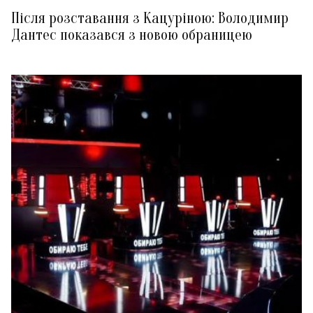
Після розставання з Кацуріною: Володимир
Дантес показався з новою обраницею