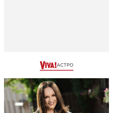
АСТРО