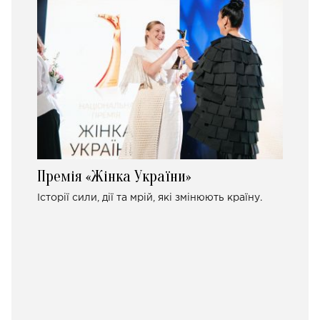
Премія «Жінка України»
Історії сили, дії та мрій, які змінюють країну.