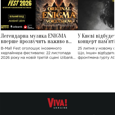
Легендарна музика ENIGMA
У Києві відбуде
вперше прозвучить наживо в
концерт пам'ят
Україні: де відбудеться концерт
Клименка: понад
B-Mall Fest оголошує іноземного
25 липня у новому o
виконають пісн
хедлайнера фестивалю: 22 листопада
Що, Інше» відбудеть
2026 року на новій третій сцені izibank
фронтмена гурту A
stage відбудеться українська прем'єра
Клименка. Це буде 
ENIGMA VOICES' ORIGINAL LIVE SHOW.
вечір, присвячений 
творчість стала си
справжньої любові д