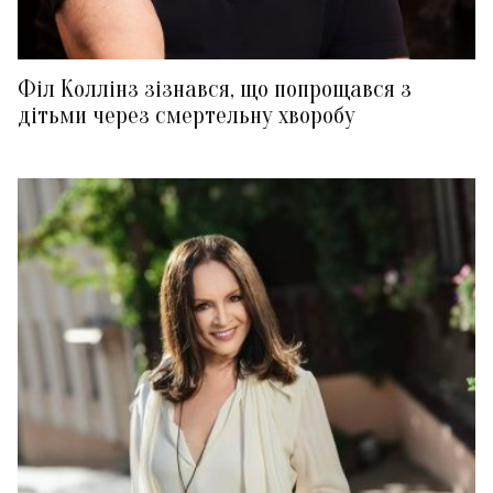
Філ Коллінз зізнався, що попрощався з
дітьми через смертельну хворобу