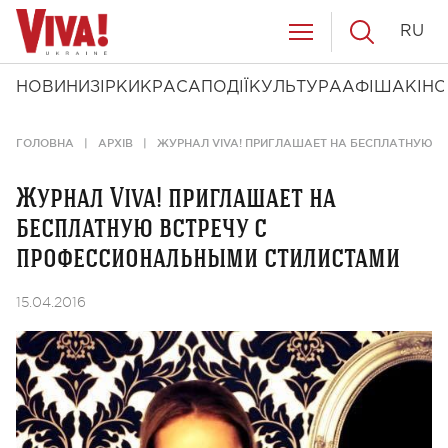
RU
НОВИНИ
ЗІРКИ
КРАСА
ПОДІЇ
КУЛЬТУРА
АФІША
КІНО
ГОЛОВНА
АРХІВ
ЖУРНАЛ VIVA! ПРИГЛАШАЕТ НА БЕСПЛАТНУЮ 
Журнал Viva! приглашает на
бесплатную встречу с
профессиональными стилистами
15.04.2016