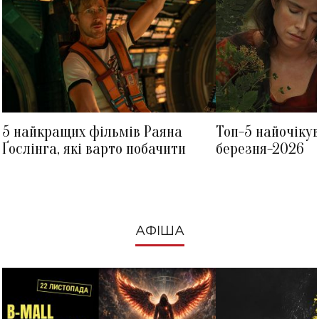
5 найкращих фільмів Раяна
Топ-5 найочіку
Ґослінга, які варто побачити
березня-2026
АФІША