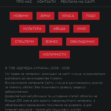
ПРО НАС
КОНТАКТИ
РЕКЛАМА НА САЙТІ
НОВИНИ
ЗІРКИ
КРАСА
ПОДІЇ
КУЛЬТУРА
АФІША
КІНО
СПЕЦТЕМИ
БІЗНЕС
ОБКЛАДИНКИ
КОЛУМНІСТИ
© ТОВ «ЕДІМЕДІА-УКРАЇНА», 2008 - 2026
Усі права на матеріали, розміщені на сайті viva.ua, охороняються
відповідно до законодавства України.
Використання матеріалів Сайту viva.ua в оригінальному розмірі
(в повному обсязі) без письмового дозволу редакції
забороняється.
Дозволяється републікація та цитування статей обсягом не
більше 250 знаків для одного інформаційного матеріалу, з
обов'язковим зазначенням посилання на джерело, а для
Інтернет-ресурсів – пряме для пошукових систем