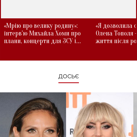
«Мрію про велику родину»:
«Я дозволила с
інтерв'ю Михайла Хоми про
Олена Тополя 
плани, концерти для ЗСУ і
життя після р
зміни під час війни
ДОСЬЄ