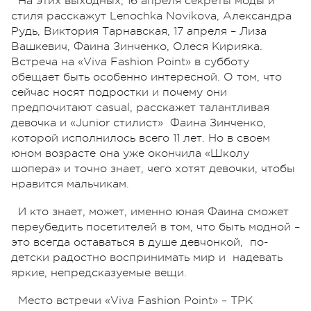
На этих выходных, 16 апреля секреты моды и
стиля расскажут Lenochka Novikova, Александра
Рудь, Виктория Тарнавская, 17 апреля – Лиза
Вашкевич, Фаина Зинченко, Олеся Кирияка.
Встреча на «Viva Fashion Point» в субботу
обещает быть особенно интересной. О том, что
сейчас носят подростки и почему они
предпочитают casual, расскажет талантливая
девочка и «Junior стилист» Фаина Зинченко,
которой исполнилось всего 11 лет. Но в своем
юном возрасте она уже окончила «Школу
шопера» и точно знает, чего хотят девочки, чтобы
нравится мальчикам.
И кто знает, может, именно юная Фаина сможет
переубедить посетителей в том, что быть модной –
это всегда оставаться в душе девчонкой, по-
детски радостно воспринимать мир и надевать
яркие, непредсказуемые вещи.
Место встречи «Viva Fashion Point» – ТРК