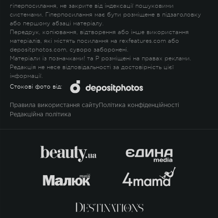
гіперпосилання, не закрите від індексації пошуковими
системами. Гіперпосилання має бути розміщене в підзаголовку
або першому абзаці матеріалу.
Передрук, копіювання, відтворення або інше використання
матеріалів, які містять посилання на rexfeatures.com або
depositphotos.com, суворо заборонені.
Матеріали із позначками
!
та
P
розміщені на правах реклами.
Редакція не несе відповідальності за достовірність цієї
інформації.
Стокові фото від:
Правила використання сайту
Політика конфіденційності
Редакційна політика