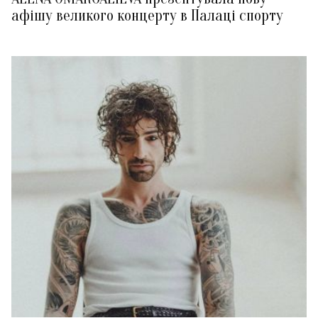
афішу великого концерту в Палаці спорту