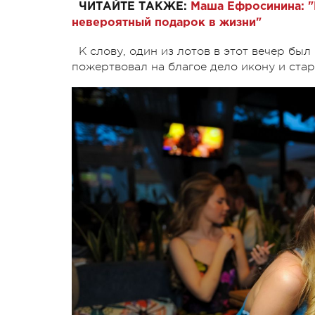
ЧИТАЙТЕ ТАКЖЕ:
Маша Ефросинина: "
невероятный подарок в жизни"
К слову, один из лотов в этот вечер б
пожертвовал на благое дело икону и ста