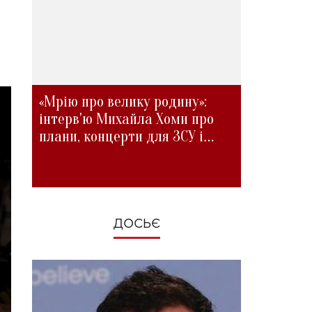
«Мрію про велику родину»:
інтерв'ю Михайла Хоми про
плани, концерти для ЗСУ і
зміни під час війни
ДОСЬЄ