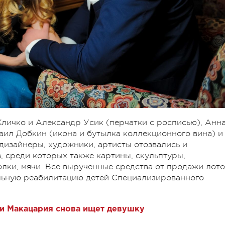
личко и Александр Усик (перчатки с росписью), Анн
хаил Добкин (икона и бутылка коллекционного вина) и
 дизайнеры, художники, артисты отозвались и
, среди которых также картины, скульптуры,
олки, мячи. Все вырученные средства от продажи лот
льную реабилитацию детей Специализированного
и Макацария снова ищет девушку