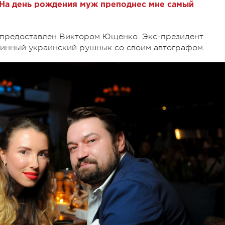
На день рождения муж преподнес мне самый
ыл предоставлен Виктором Ющенко. Экс-президент
ринный украинский рушнык со своим автографом.