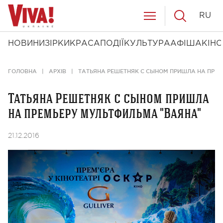
RU
НОВИНИ
ЗІРКИ
КРАСА
ПОДІЇ
КУЛЬТУРА
АФІША
КІНО
ГОЛОВНА
АРХІВ
ТАТЬЯНА РЕШЕТНЯК С СЫНОМ ПРИШЛА НА ПРЕМ
Татьяна Решетняк с сыном пришла
на премьеру мультфильма "Ваяна"
21.12.2016