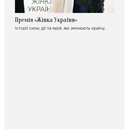
Премія «Жінка України»
Історії сили, дії та мрій, які змінюють країну.