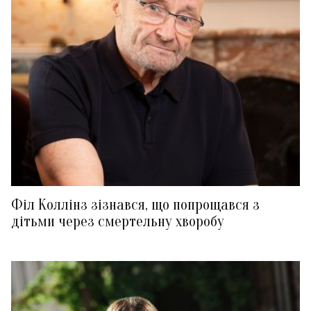
Філ Коллінз зізнався, що попрощався з
дітьми через смертельну хворобу