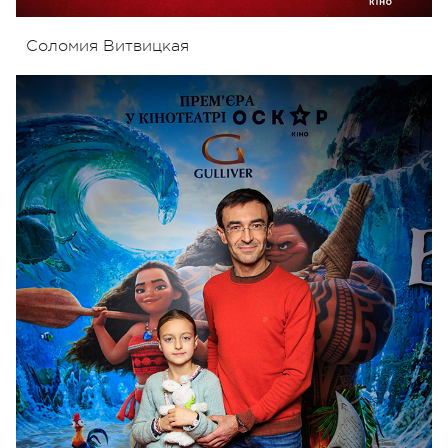
Соломия Витвицкая