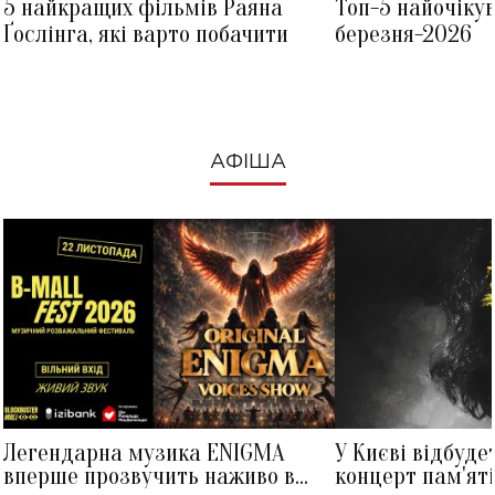
5 найкращих фільмів Раяна
Топ-5 найочіку
Ґослінга, які варто побачити
березня-2026
АФІША
Легендарна музика ENIGMA
У Києві відбуде
вперше прозвучить наживо в
концерт пам'ят