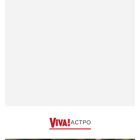
АСТРО