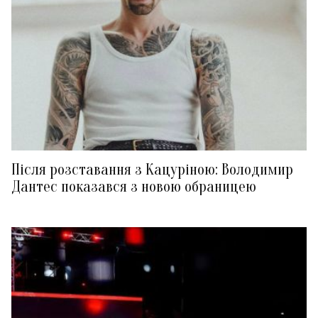
Після розставання з Кацуріною: Володимир
Дантес показався з новою обраницею