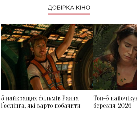
ДОБІРКА КІНО
5 найкращих фільмів Раяна
Топ-5 найочіку
Ґослінга, які варто побачити
березня-2026