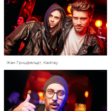
Жан Грицфельдт, Kadnay