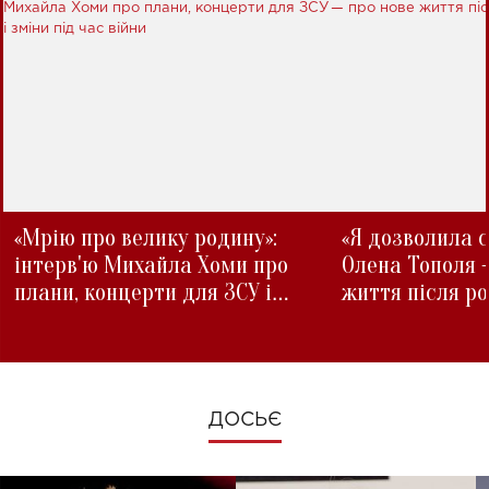
«Мрію про велику родину»:
«Я дозволила с
інтерв'ю Михайла Хоми про
Олена Тополя 
плани, концерти для ЗСУ і
життя після р
зміни під час війни
ДОСЬЄ