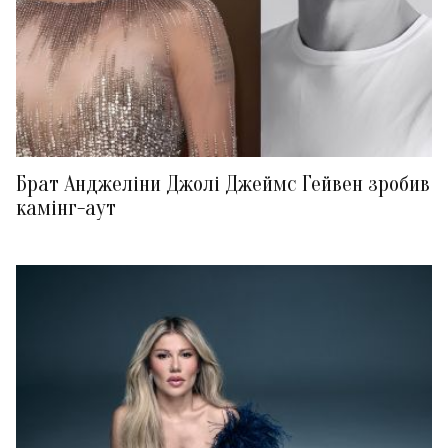
Брат Анджеліни Джолі Джеймс Гейвен зробив
камінг-аут