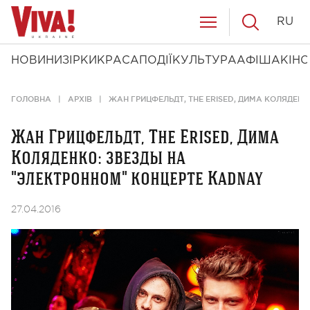
RU
НОВИНИ
ЗІРКИ
КРАСА
ПОДІЇ
КУЛЬТУРА
АФІША
КІНО
ГОЛОВНА
АРХІВ
ЖАН ГРИЦФЕЛЬДТ, THE ERISED, ДИМА КОЛЯДЕН
Жан Грицфельдт, The Erised, Дима
Коляденко: звезды на
"электронном" концерте Kadnay
27.04.2016