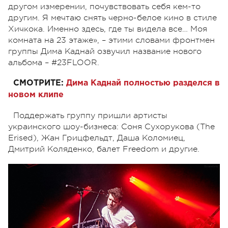
другом измерении, почувствовать себя кем-то
другим. Я мечтаю снять черно-белое кино в стиле
Хичкока. Именно здесь, где ты видела все… Моя
комната на 23 этаже», – этими словами фронтмен
группы Дима Каднай озвучил название нового
альбома – #23FLOOR.
СМОТРИТЕ:
Дима Каднай полностью разделся в
новом клипе
Поддержать группу пришли артисты
украинского шоу-бизнеса: Соня Сухорукова (The
Erised), Жан Грицфельдт, Даша Коломиец,
Дмитрий Коляденко, балет Freedom и другие.