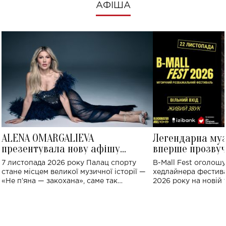
АФІША
ALENA OMARGALIEVA
Легендарна му
презентувала нову афішу
вперше прозвуч
великого концерту в Палаці
Україні: де від
7 листопада 2026 року Палац спорту
B-Mall Fest оголош
спорту
стане місцем великої музичної історії —
хедлайнера фестива
«Не пʼяна — закохана», саме так
2026 року на новій т
символічно названо майбутній концерт
stage відбудеться у
ALENA OMARGALIEVA.
ENIGMA VOICES' OR