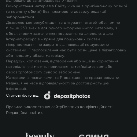
відповідно до законодавства України.
Використання матеріалів Сайту viva.ua в оригінальному розмірі
(в повному обсязі) без письмового дозволу редакції
забороняється.
Дозволяється републікація та цитування статей обсягом не
більше 250 знаків для одного інформаційного матеріалу, з
обов'язковим зазначенням посилання на джерело, а для
Інтернет-ресурсів – пряме для пошукових систем
гіперпосилання, не закрите від індексації пошуковими
системами. Гіперпосилання має бути розміщене в підзаголовку
або першому абзаці матеріалу.
Передрук, копіювання, відтворення або інше використання
матеріалів, які містять посилання на rexfeatures.com або
depositphotos.com, суворо заборонені.
Матеріали із позначками
!
та
P
розміщені на правах реклами.
Редакція не несе відповідальності за достовірність цієї
інформації.
Стокові фото від:
Правила використання сайту
Політика конфіденційності
Редакційна політика