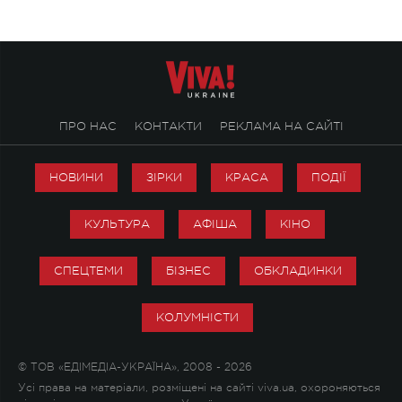
ПРО НАС
КОНТАКТИ
РЕКЛАМА НА САЙТІ
НОВИНИ
ЗІРКИ
КРАСА
ПОДІЇ
КУЛЬТУРА
АФІША
КІНО
СПЕЦТЕМИ
БІЗНЕС
ОБКЛАДИНКИ
КОЛУМНІСТИ
© ТОВ «ЕДІМЕДІА-УКРАЇНА», 2008 - 2026
Усі права на матеріали, розміщені на сайті viva.ua, охороняються