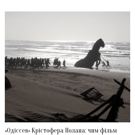
«Одіссея» Крістофера Нолана: чим фільм