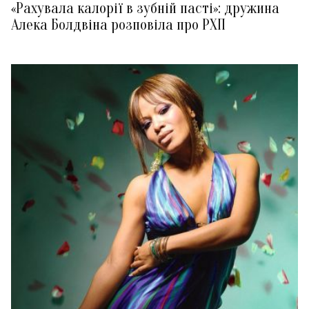
«Рахувала калорії в зубній пасті»: дружина
Алека Болдвіна розповіла про РХП