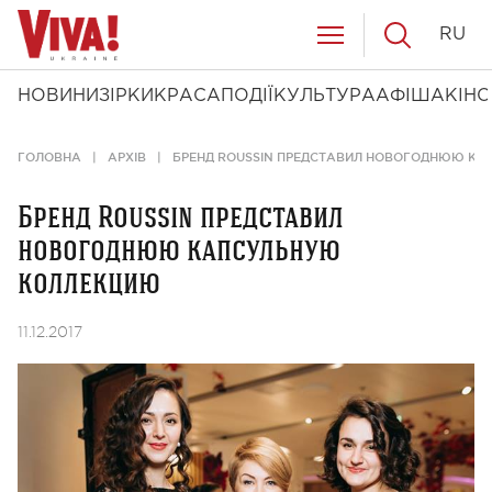
RU
НОВИНИ
ЗІРКИ
КРАСА
ПОДІЇ
КУЛЬТУРА
АФІША
КІНО
ГОЛОВНА
АРХІВ
БРЕНД ROUSSIN ПРЕДСТАВИЛ НОВОГОДНЮЮ К
Бренд Roussin представил
новогоднюю капсульную
коллекцию
11.12.2017