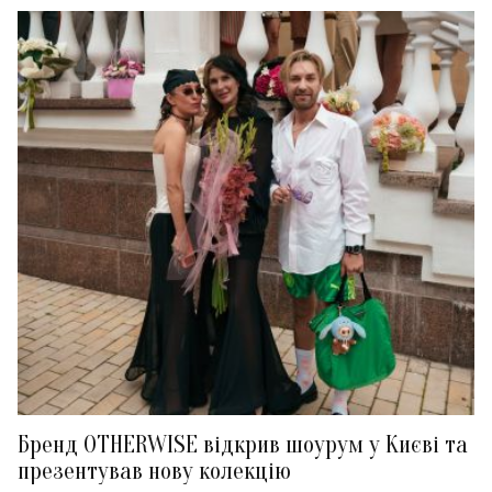
Бренд OTHERWISE відкрив шоурум у Києві та
презентував нову колекцію