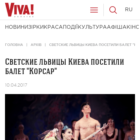
RU
НОВИНИ
ЗІРКИ
КРАСА
ПОДІЇ
КУЛЬТУРА
АФІША
КІНО
ГОЛОВНА
АРХІВ
СВЕТСКИЕ ЛЬВИЦЫ КИЕВА ПОСЕТИЛИ БАЛЕТ "КО
Светские львицы Киева посетили
балет "Корсар"
10.04.2017