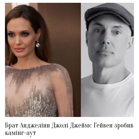
Брат Анджеліни Джолі Джеймс Гейвен зробив
камінг-аут