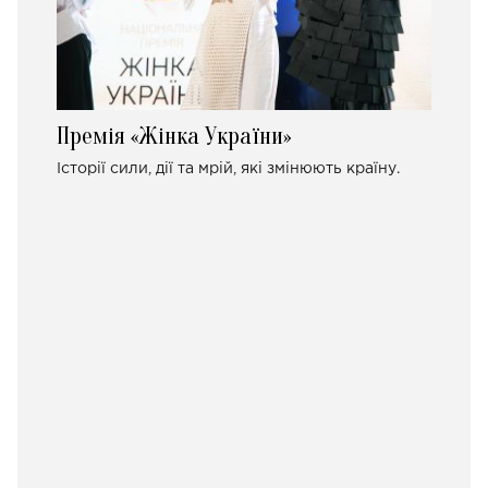
Премія «Жінка України»
Історії сили, дії та мрій, які змінюють країну.