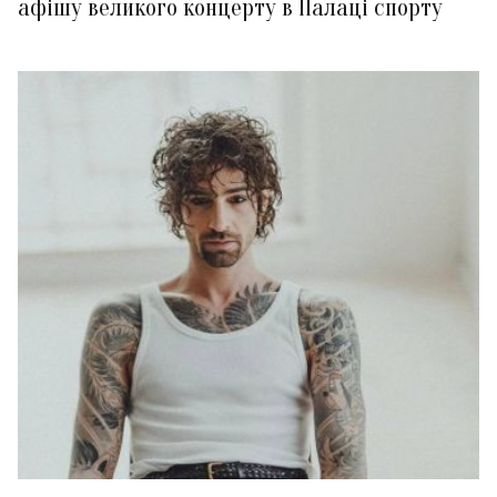
афішу великого концерту в Палаці спорту