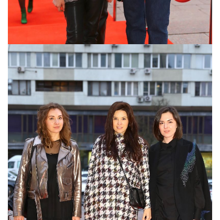
Андрей Халпахчи