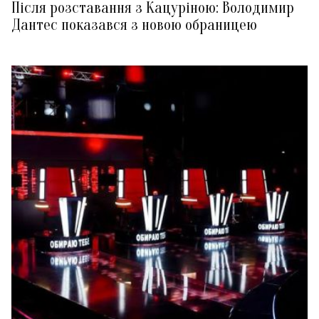
Після розставання з Кацуріною: Володимир
Дантес показався з новою обраницею