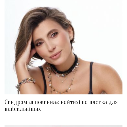
Синдром «я повинна»: найтихіша пастка для
найсильніших