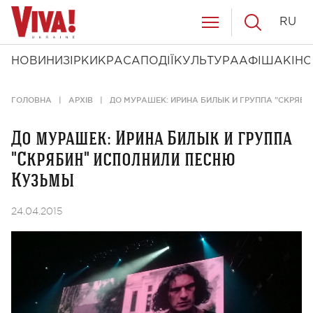
RU
НОВИНИ
ЗІРКИ
КРАСА
ПОДІЇ
КУЛЬТУРА
АФІША
КІНО
ГОЛОВНА
АРХІВ
ДО МУРАШЕК: ИРИНА БИЛЫК И ГРУППА "СКРЯБ
До мурашек: Ирина Билык и группа
"Скрябин" исполнили песню
Кузьмы
24.04.2015