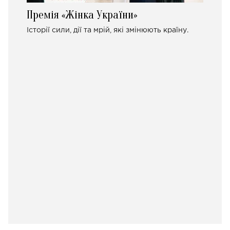
Премія «Жінка України»
Історії сили, дії та мрій, які змінюють країну.