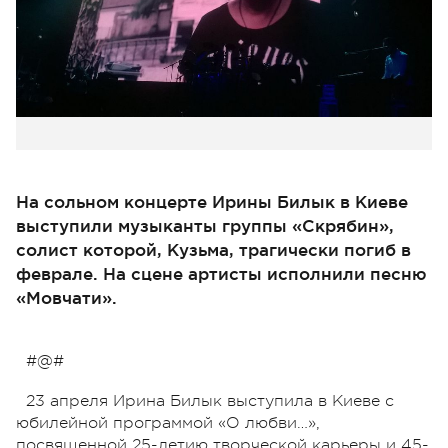
На сольном концерте Ирины Билык в Киеве
выступили музыканты группы «Скрябин»,
солист которой, Кузьма, трагически погиб в
феврале. На сцене артисты исполнили песню
«Мовчати».
#@#
23 апреля Ирина Билык выступила в Киеве с
юбилейной программой «О любви…»,
посвященной 25-летию творческой карьеры и 45-