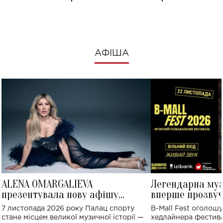
АФІША
ALENA OMARGALIEVA
Легендарна му
презентувала нову афішу
вперше прозвуч
великого концерту в Палаці
Україні: де від
7 листопада 2026 року Палац спорту
B-Mall Fest оголош
спорту
стане місцем великої музичної історії —
хедлайнера фестива