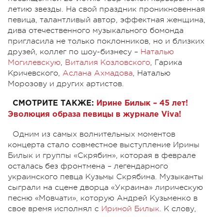
летию звезды. На свой праздник проникновенная
певица, талантливый автор, эффектная женщина,
дива отечественного музыкального бомонда
пригласила не только поклонников, но и близких
друзей, коллег по шоу-бизнесу –
Наталью
Могилевскую
,
Виталия Козловского
, Гарика
Кричевского,
Аслана Ахмадова
, Наталью
Морозову и других артистов.
СМОТРИТЕ ТАКЖЕ:
Ирине Билык – 45 лет!
Эволюция образа певицы в журнале Viva!
Одним из самых волнительных моментов
концерта стало совместное выступление Ирины
Билык и группы «Скрябин», которая в феврале
осталась без фронтмена – легендарного
украинского певца Кузьмы Скрябина. Музыканты
сыграли на сцене дворца «Украина» лирическую
песню «Мовчати», которую Андрей Кузьменко в
свое время исполнял с
Ириной Билык
. К слову,