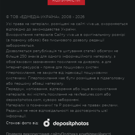
КОЛУМНІСТИ
© ТОВ «ЕДІМЕДІА-УКРАЇНА», 2008 - 2026
Усі права на матеріали, розміщені на сайті viva.ua, охороняються
відповідно до законодавства України.
Використання матеріалів Сайту viva.ua в оригінальному розмірі
(в повному обсязі) без письмового дозволу редакції
забороняється.
Дозволяється републікація та цитування статей обсягом не
більше 250 знаків для одного інформаційного матеріалу, з
обов'язковим зазначенням посилання на джерело, а для
Інтернет-ресурсів – пряме для пошукових систем
гіперпосилання, не закрите від індексації пошуковими
системами. Гіперпосилання має бути розміщене в підзаголовку
або першому абзаці матеріалу.
Передрук, копіювання, відтворення або інше використання
матеріалів, які містять посилання на rexfeatures.com або
depositphotos.com, суворо заборонені.
Матеріали із позначками
!
та
P
розміщені на правах реклами.
Редакція не несе відповідальності за достовірність цієї
інформації.
Стокові фото від:
Правила використання сайту
Політика конфіденційності