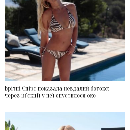
Брітні Спірс показала невдалий ботокс:
через ін'єкції у неї опустилося око