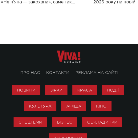
«Не пʼяна — закохана», саме так
2026 року на новій т
символічно названо майбутній концерт
stage відбудеться у
ALENA OMARGALIEVA.
ENIGMA VOICES' OR
ПРО НАС
КОНТАКТИ
РЕКЛАМА НА САЙТІ
НОВИНИ
ЗІРКИ
КРАСА
ПОДІЇ
КУЛЬТУРА
АФІША
КІНО
СПЕЦТЕМИ
БІЗНЕС
ОБКЛАДИНКИ