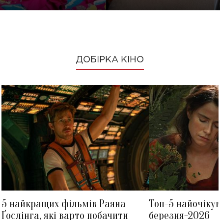
ДОБІРКА КІНО
5 найкращих фільмів Раяна
Топ-5 найочіку
Ґослінга, які варто побачити
березня-2026