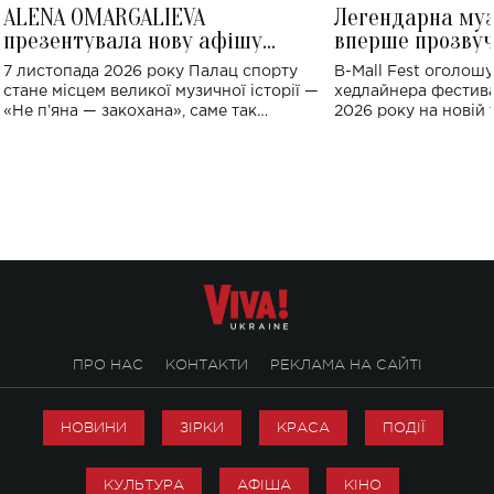
ALENA OMARGALIEVA
Легендарна му
презентувала нову афішу
вперше прозвуч
великого концерту в Палаці
Україні: де від
7 листопада 2026 року Палац спорту
B-Mall Fest оголош
спорту
стане місцем великої музичної історії —
хедлайнера фестива
«Не пʼяна — закохана», саме так
2026 року на новій т
символічно названо майбутній концерт
stage відбудеться у
ALENA OMARGALIEVA.
ENIGMA VOICES' OR
ПРО НАС
КОНТАКТИ
РЕКЛАМА НА САЙТІ
НОВИНИ
ЗІРКИ
КРАСА
ПОДІЇ
КУЛЬТУРА
АФІША
КІНО