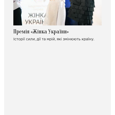
Премія «Жінка України»
Історії сили, дії та мрій, які змінюють країну.