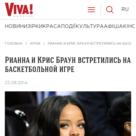
RU
НОВИНИ
ЗІРКИ
КРАСА
ПОДІЇ
КУЛЬТУРА
АФІША
КІНО
ГОЛОВНА
АРХІВ
РИАННА И КРИС БРАУН ВСТРЕТИЛИСЬ НА БАСКЕ
Рианна и Крис Браун встретились на
баскетбольной игре
23.08.2014