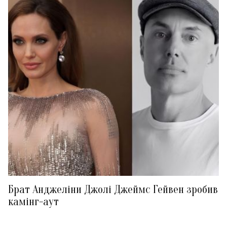
Брат Анджеліни Джолі Джеймс Гейвен зробив
камінг-аут