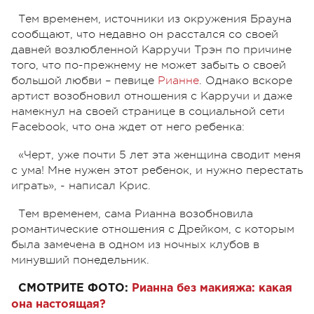
Тем временем, источники из окружения Брауна
сообщают, что недавно он расстался со своей
давней возлюбленной Карручи Трэн по причине
того, что по-прежнему не может забыть о своей
большой любви – певице
Рианне
. Однако вскоре
артист возобновил отношения с Карручи и даже
намекнул на своей странице в социальной сети
Facebook, что она ждет от него ребенка:
«Черт, уже почти 5 лет эта женщина сводит меня
с ума! Мне нужен этот ребенок, и нужно перестать
играть», - написал Крис.
Тем временем, сама Рианна возобновила
романтические отношения с Дрейком, с которым
была замечена в одном из ночных клубов в
минувший понедельник.
СМОТРИТЕ ФОТО:
Рианна без макияжа: какая
она настоящая?