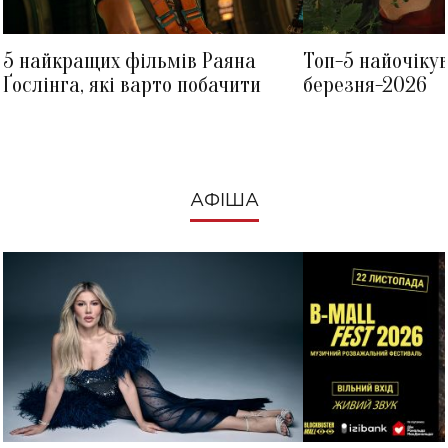
5 найкращих фільмів Раяна
Топ-5 найочіку
Ґослінга, які варто побачити
березня-2026
АФІША