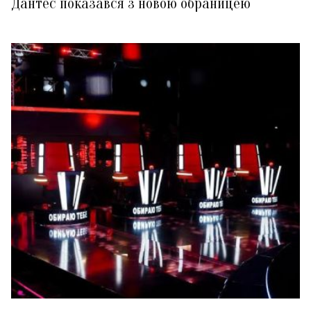
Дантес показався з новою обраницею