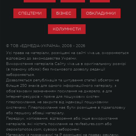
СПЕЦТЕМИ
БІЗНЕС
ОБКЛАДИНКИ
КОЛУМНІСТИ
© ТОВ «ЕДІМЕДІА-УКРАЇНА», 2008 - 2026
Усі права на матеріали, розміщені на сайті viva.ua, охороняються
відповідно до законодавства України.
Використання матеріалів Сайту viva.ua в оригінальному розмірі
(в повному обсязі) без письмового дозволу редакції
забороняється.
Дозволяється републікація та цитування статей обсягом не
більше 250 знаків для одного інформаційного матеріалу, з
обов'язковим зазначенням посилання на джерело, а для
Інтернет-ресурсів – пряме для пошукових систем
гіперпосилання, не закрите від індексації пошуковими
системами. Гіперпосилання має бути розміщене в підзаголовку
або першому абзаці матеріалу.
Передрук, копіювання, відтворення або інше використання
матеріалів, які містять посилання на rexfeatures.com або
depositphotos.com, суворо заборонені.
Матеріали із позначками
!
та
P
розміщені на правах реклами.