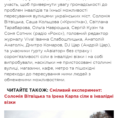
участь, щоб привернути увагу громадськості до
проблем інвалідів та їхньої можливості
пересування вулицями українських міст. Соломія
Вітвіцька, Саша Кольцова («Крихітка»), Світлана
Тарабарова, Ольга Навроцька, Сергій Кузін та
Соня Сотник (радіо «Рокс»), головний редактор
журналу Viva! Іванна Слабошпицька, Анатолій
Анатоліч, Дмитро Комаров, DJ Цар (Андрій Цар),
та учасники гурту «Авіатор» без страху і
сором'язливості сіли в інвалідні візки і на собі
випробували, наскільки не пристосовані столичні
вулиці, магазини, кафе, метро та пішохідні
переходи до пересування ними людей з
обмеженими можливостями.
ЧИТАЙТЕ ТАКОЖ:
Сміливий експеримент:
Соломія Вітвіцька та Ірена Карпа сіли в інвалідні
візки