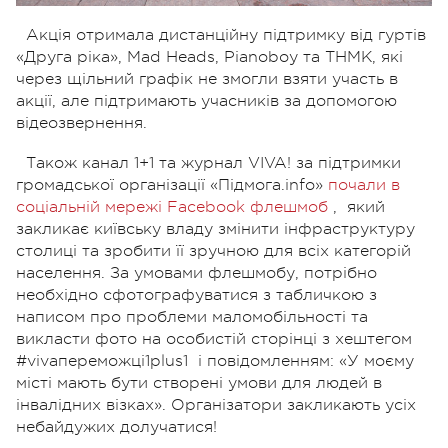
Акція отримала дистанційну підтримку від гуртів
«Друга ріка», Mad Heads, Pianoboy та ТНМК, які
через щільний графік не змогли взяти участь в
акції, але підтримають учасників за допомогою
відеозвернення.
Також канал 1+1 та журнал VIVA! за підтримки
громадської організації «Підмога.info»
почали в
соціальній мережі Facebook флешмоб
, який
закликає київську владу змінити інфраструктуру
столиці та зробити її зручною для всіх категорій
населення. За умовами флешмобу, потрібно
необхідно сфотографуватися з табличкою з
написом про проблеми маломобільності та
викласти фото на особистій сторінці з хештегом
#vivaпереможці1plus1 і повідомленням: «У моєму
місті мають бути створені умови для людей в
інвалідних візках». Організатори закликають усіх
небайдужих долучатися!