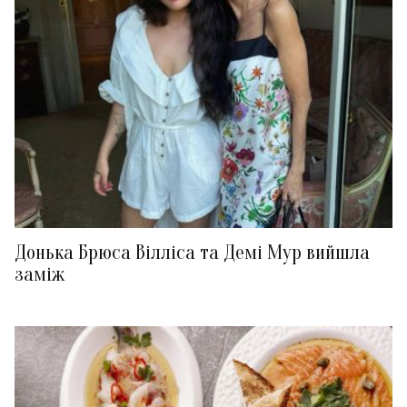
Донька Брюса Вілліса та Демі Мур вийшла
заміж