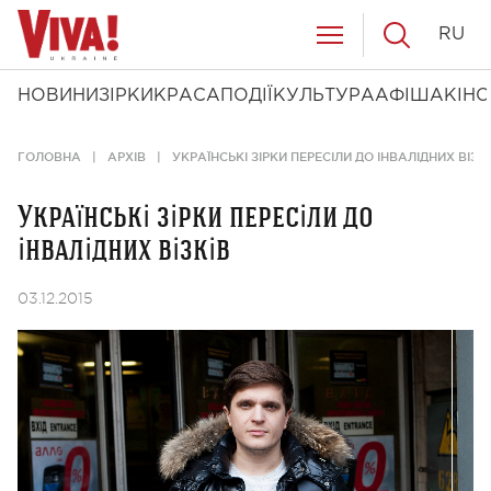
RU
НОВИНИ
ЗІРКИ
КРАСА
ПОДІЇ
КУЛЬТУРА
АФІША
КІНО
ГОЛОВНА
АРХІВ
УКРАЇНСЬКІ ЗІРКИ ПЕРЕСІЛИ ДО ІНВАЛІДНИХ ВІЗК
Українські зірки пересіли до
інвалідних візків
03.12.2015