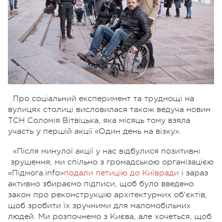
Про соціальний експеримент та труднощі на
вулицях столиці висловилася також ведуча новин
ТСН Соломія Вітвіцька, яка місяць тому взяла
участь у першій акції «Один день на візку».
«Після минулої акції у нас відбулися позитивні
зрушення, ми спільно з громадською організацією
«Підмога.info»
подали петицію до Київради
і зараз
активно збираємо підписи, щоб було введено
закон про реконструкцію архітектурних об'єктів,
щоб зробити їх зручними для маломобільних
людей. Ми розпочнемо з Києва, але хочеться, щоб