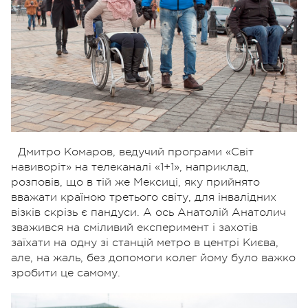
Дмитро Комаров, ведучий програми «Світ
навиворіт» на телеканалі «1+1», наприклад,
розповів, що в тій же Мексиці, яку прийнято
вважати країною третього світу, для інвалідних
візків скрізь є пандуси. А ось Анатолій Анатолич
зважився на сміливий експеримент і захотів
заїхати на одну зі станцій метро в центрі Києва,
але, на жаль, без допомоги колег йому було важко
зробити це самому.