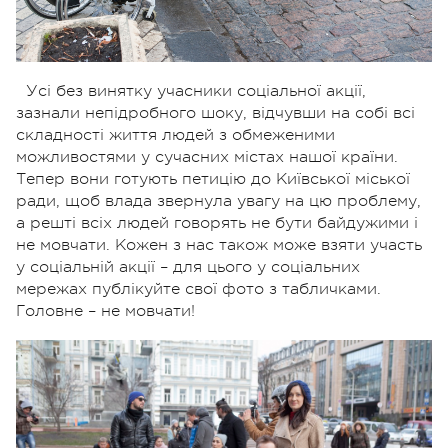
Усі без винятку учасники соціальної акції,
зазнали непідробного шоку, відчувши на собі всі
складності життя людей з обмеженими
можливостями у сучасних містах нашої країни.
Тепер вони готують петицію до Київської міської
ради, щоб влада звернула увагу на цю проблему,
а решті всіх людей говорять не бути байдужими і
не мовчати. Кожен з нас також може взяти участь
у соціальній акції – для цього у соціальних
мережах публікуйте свої фото з табличками.
Головне – не мовчати!