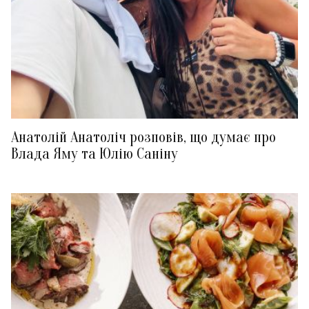
Анатолій Анатоліч розповів, що думає про
Влада Яму та Юлію Саніну