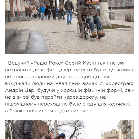
Ведучий «Радіо Рокс» Сергій Кузін так і не зміг
потрапити до кафе – двері просто були вузькими і
не пристосованими для того, щоб до них
в'їжджали люди на інвалідних візках. А хореограф
Андрій Цар, будучи у хорошій фізичній формі, сам
не в змозі був перейти через дорогу. на
пішохідному переході не було з'їзду для коляски,
а брівка виявилася надто високою.