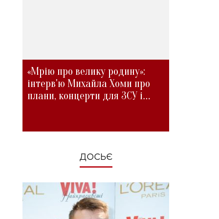
«Мрію про велику родину»:
інтерв'ю Михайла Хоми про
плани, концерти для ЗСУ і
зміни під час війни
ДОСЬЄ