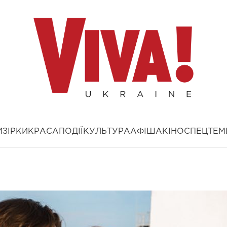
И
ЗІРКИ
КРАСА
ПОДІЇ
КУЛЬТУРА
АФІША
КІНО
СПЕЦТЕМ