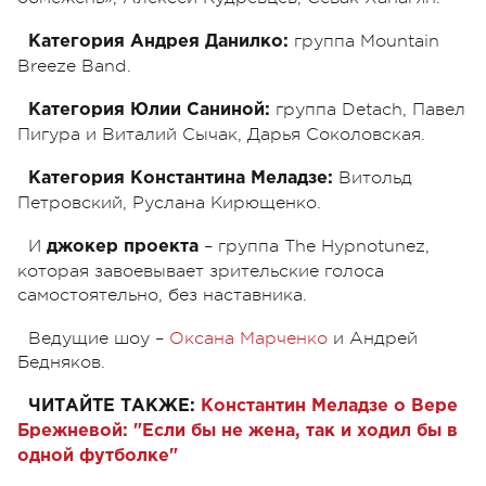
группа Mountain
Категория Андрея Данилко:
Breeze Band.
группа Detach, Павел
Категория Юлии Саниной:
Пигура и Виталий Сычак, Дарья Соколовская.
Витольд
Категория Константина Меладзе:
Петровский, Руслана Кирющенко.
И
– группа The Hypnotunez,
джокер проекта
которая завоевывает зрительские голоса
самостоятельно, без наставника.
Ведущие шоу –
Оксана Марченко
и Андрей
Бедняков.
ЧИТАЙТЕ ТАКЖЕ:
Константин Меладзе о Вере
Брежневой: "Если бы не жена, так и ходил бы в
одной футболке"