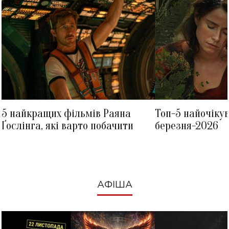
5 найкращих фільмів Раяна
Топ-5 найочіку
Ґослінга, які варто побачити
березня-2026
АФІША