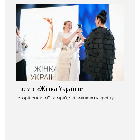
Премія «Жінка України»
Історії сили, дії та мрій, які змінюють країну.