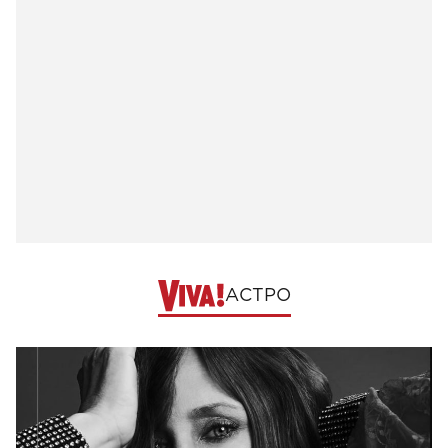
АСТРО