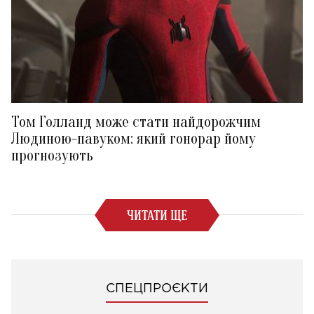
Том Голланд може стати найдорожчим
Людиною-павуком: який гонорар йому
прогнозують
ЧИТАТИ ЩЕ
СПЕЦПРОЄКТИ