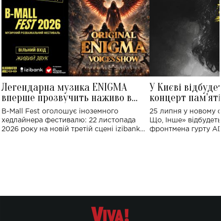
Легендарна музика ENIGMA
У Києві відбуде
вперше прозвучить наживо в
концерт пам'ят
Україні: де відбудеться концерт
Клименка: понад
B-Mall Fest оголошує іноземного
25 липня у новому o
виконають пісн
хедлайнера фестивалю: 22 листопада
Що, Інше» відбудеть
2026 року на новій третій сцені izibank
фронтмена гурту A
stage відбудеться українська прем'єра
Клименка. Це буде 
ENIGMA VOICES' ORIGINAL LIVE SHOW.
вечір, присвячений 
творчість стала си
справжньої любові д