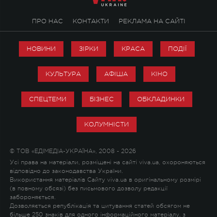
ПРО НАС
КОНТАКТИ
РЕКЛАМА НА САЙТІ
НОВИНИ
ЗІРКИ
КРАСА
ПОДІЇ
КУЛЬТУРА
АФІША
КІНО
СПЕЦТЕМИ
БІЗНЕС
ОБКЛАДИНКИ
КОЛУМНІСТИ
© ТОВ «ЕДІМЕДІА-УКРАЇНА», 2008 - 2026
Усі права на матеріали, розміщені на сайті viva.ua, охороняються
відповідно до законодавства України.
Використання матеріалів Сайту viva.ua в оригінальному розмірі
(в повному обсязі) без письмового дозволу редакції
забороняється.
Дозволяється републікація та цитування статей обсягом не
більше 250 знаків для одного інформаційного матеріалу, з