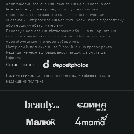
обов'язковим зазначенням посилання на джерело, а для
Інтернет-ресурсів – пряме для пошукових систем
гіперпосилання, не закрите від індексації пошуковими
системами. Гіперпосилання має бути розміщене в підзаголовку
або першому абзаці матеріалу.
Передрук, копіювання, відтворення або інше використання
матеріалів, які містять посилання на rexfeatures.com або
depositphotos.com, суворо заборонені.
Матеріали із позначками
!
та
P
розміщені на правах реклами.
Редакція не несе відповідальності за достовірність цієї
інформації.
Стокові фото від:
Правила використання сайту
Політика конфіденційності
Редакційна політика