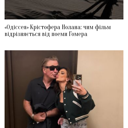
«Одіссея» Крістофера Нолана: чим фільм
відрізняється від поеми Гомера