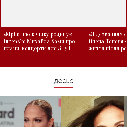
«Мрію про велику родину»:
«Я дозволила с
інтерв'ю Михайла Хоми про
Олена Тополя 
плани, концерти для ЗСУ і
життя після р
зміни під час війни
ДОСЬЄ