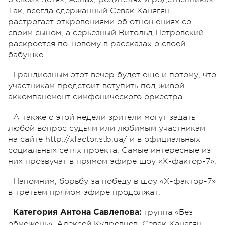
Так, всегда сдержанный Севак Ханягян
растрогает откровениями об отношениях со
своим сыном, а серьезный Витольд Петровский
раскроется по-новому в рассказах о своей
бабушке.
Грандиозным этот вечер будет еще и потому, что
участникам предстоит вступить под живой
аккомпанемент симфонического оркестра.
А также с этой недели зрители могут задать
любой вопрос судьям или любимым участникам
на сайте http://xfactor.stb.ua/ и в официальных
социальных сетях проекта. Самые интересные из
них прозвучат в прямом эфире шоу «Х-фактор-7».
Напомним, борьбу за победу в шоу «Х-фактор-7»
в третьем прямом эфире продолжат:
группа «Без
Категория Антона Савлепова:
обмежень», Алексей Кудревцев, Севак Ханагян.