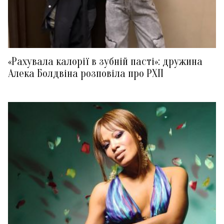
«Рахувала калорії в зубній пасті»: дружина
Алека Болдвіна розповіла про РХП