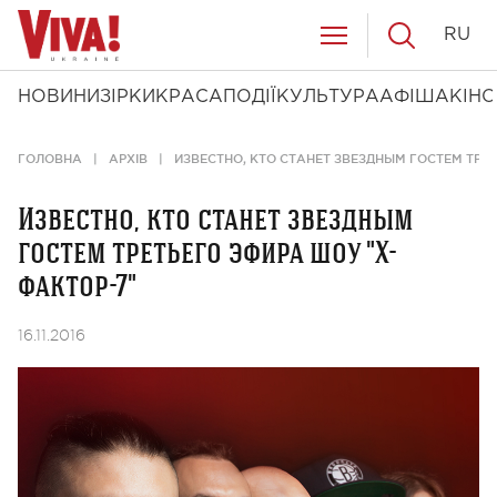
RU
НОВИНИ
ЗІРКИ
КРАСА
ПОДІЇ
КУЛЬТУРА
АФІША
КІНО
ГОЛОВНА
АРХІВ
ИЗВЕСТНО, КТО СТАНЕТ ЗВЕЗДНЫМ ГОСТЕМ ТРЕ
Известно, кто станет звездным
гостем третьего эфира шоу "Х-
фактор-7"
16.11.2016