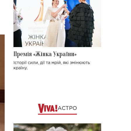
Премія «Жінка України»
Історії сили, дії та мрій, які змінюють
країну.
АСТРО