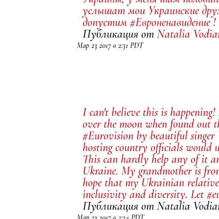
услышат мои Украинские друз
допустим #Евроненавидение !
Публикация от
Natalia Vodi
Мар 23 2017 в 2:31 PDT
I can't believe this is happening
over the moon when found out tha
#Eurovision by beautiful singer 
hosting country officials would u
This can hardly help any of it a
Ukraine. My grandmother is from 
hope that my Ukrainian relative
inclusivity and diversity. Let #e
Публикация от Natalia Vodia
Мар 23 2017 в 2:34 PDT