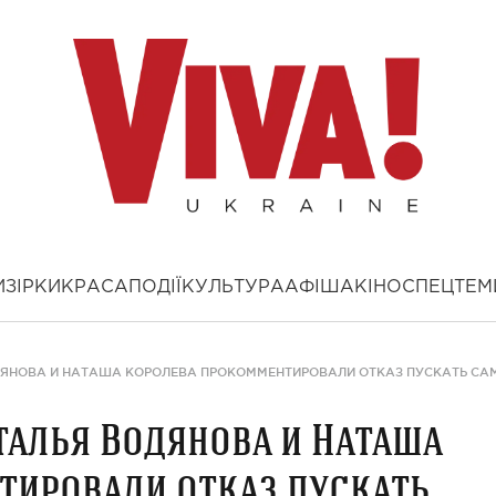
И
ЗІРКИ
КРАСА
ПОДІЇ
КУЛЬТУРА
АФІША
КІНО
СПЕЦТЕМ
ОДЯНОВА И НАТАША КОРОЛЕВА ПРОКОММЕНТИРОВАЛИ ОТКАЗ ПУСКАТЬ СА
аталья Водянова и Наташа
тировали отказ пускать