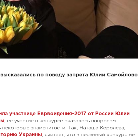
 высказались по поводу запрета Юлии Самойлово
ила участнице Еврвоидения-2017 от России Юлии
, ее участие в конкурсе оказалось вопросом.
ны
некоторые знаменитости. Так, Наташа Королева,
, считает, что в песенный конкурс не
риторию Украины