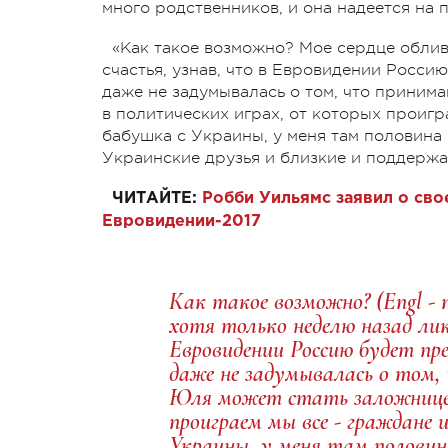
много родственников, и она надеется на 
«Как такое возможно? Мое сердце облив
счастья, узнав, что в Евровидении Росси
даже не задумывалась о том, что приним
в политических играх, от которых проигр
бабушка с Украины, у меня там половина
Украинские друзья и близкие и поддержат
ЧИТАЙТЕ:
Робби Уильямс заявил о сво
Евровидении-2017
Как такое возможно? (Engl - n
хотя только неделю назад лик
Евровидении Россию будет п
даже не задумывалась о том,
Юля может стать заложницей
проиграем мы все - граждане 
Украины, у меня там половина