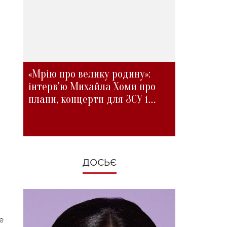
«Мрію про велику родину»:
інтерв'ю Михайла Хоми про
плани, концерти для ЗСУ і
зміни під час війни
ДОСЬЄ
е