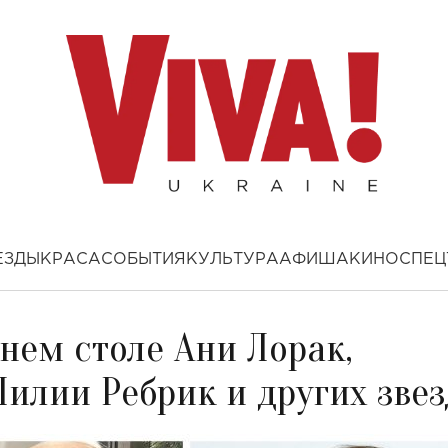
ЕЗДЫ
КРАСА
СОБЫТИЯ
КУЛЬТУРА
АФИША
КИНО
СПЕЦ
днем столе Ани Лорак,
илии Ребрик и других звез