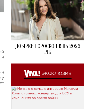
ДОБІРКИ ГОРОСКОПІВ НА 2026
РІК
ей
 и
ый
ЭКСКЛЮЗИВ
 у
ет