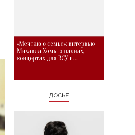
«Мечтаю о семье»: интервью
Михаила Хомы о планах,
концертах для ВСУ и
изменениях во время войны
ДОСЬЕ