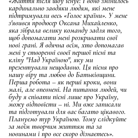
«Життя після шоу існує! І воно змінилось
кардинально завдяки людям, які мене
підтримували весь «Голос країни». У мене
з'явився продюсер Оксана Михайленко,
яка зібрала велику команду задля того,
щоб допомагати мені розкривати свої
нові грані. Я вдячна всім, хто допомагав
мені у створенні своєї першої пісні та
кліпу "Над Україною", яку ми
презентували нещодавно. Ця пісня про
нашу віру та любов до Батьківщини.
Перша робота – як перші кроки, вони
малі, але впевнені. На питання людей, чи
буду я співати пісні лише про Україну,
можу відповісти – ні. Ми вже записали
та підготували для вас багато цікавого.
Плануємо тур Україною. Тому слідкуйте
за моїм творчим життям та за
новинами і про все скоро дізнаєтесь».