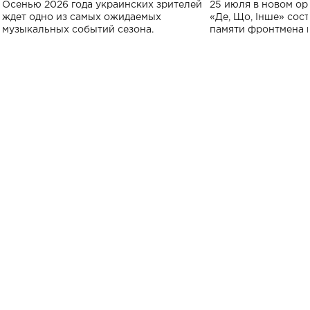
Осенью 2026 года украинских зрителей
25 июля в новом op
исполнят песн
ждет одно из самых ожидаемых
«Де, Що, Інше» сос
музыкальных событий сезона.
памяти фронтмена
Михаила Клименко. 
особенный музыкал
посвященный артист
стало символом ис
настоящей любви.