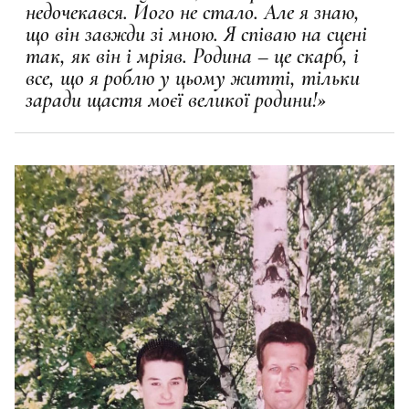
недочекався. Його не стало. Але я знаю,
що він завжди зі мною. Я співаю на сцені
так, як він і мріяв. Родина – це скарб, і
все, що я роблю у цьому житті, тільки
заради щастя моєї великої родини!»