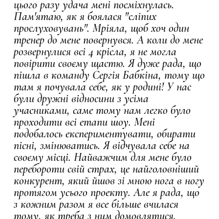
цього разу удача мені посміхнулась.
Пам'ятаю, як я боялася "сліпих
прослуховувань". Мріяла, щоб хоч один
тренер до мене повернувся. А коли до мене
розвернулися всі 4 крісла, я не могла
повірити своєму щастю. Я дуже рада, що
пішла в команду Сергія Бабкіна, тому що
там я почувала себе, як у родині! У нас
були дружні відносини з усіма
учасниками, саме тому нам легко було
проходити всі етапи шоу. Мені
подобалось експериментувати, обирати
пісні, змінюватись. Я відчувала себе на
своєму місці. Найважчим для мене було
перебороти свій страх, це найголовніший
конкурент, який йшов зі мною нога в ногу
протягом усього проекту. Але я рада, що
з кожним разом я все більше вчилася
тому, як треба з ним домовлятися.