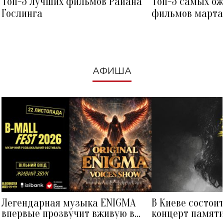
Топ-5 лучших фильмов Райана
Топ-5 самых о
Гослинга
фильмов марта 
посмотреть в к
АФИША
Легендарная музыка ENIGMA
В Киеве состои
впервые прозвучит вживую в
концерт памят
Украине: где состоится концерт
Клименко: более