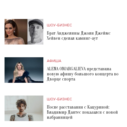
ШОУ-БИЗНЕС
Брат Анджелины Джоли Джеймс
Хейвен сделал каминг-аут
АФИША
ALENA OMARGALIEVA представила
новую афишу большого концерта во
Дворце спорта
ШОУ-БИЗНЕС
После расставания с Кацуриной:
Владимир Дантес показался с новой
избранницей