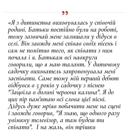
«Я з дитинства виховувалась у співочій
родині. Батьки постійно були на роботі,
тому зазвичай мене залишали у дідуся в
селі. Він завжди мені співав своїх пісень і
сам не помітив того, як співати з ним
почала і я. Батькам всі навкруги
говорили, що я маю талант. У дитячому
садочку вихователь запропонувала мені
заспівати. Саме тому мій перший дебют
відбувся в 5 років у садочку з піснею
"Зацвіла в долині червона калина". Я до
цих пір пам'ятаю всі слова цієї пісні.
Дідусь дуже мріяв побачити мене на сцені
і завжди говорив, "Я знаю, що одного разу
увімкну телевізор, а там будеш ти
співати". І на жаль, він трішки