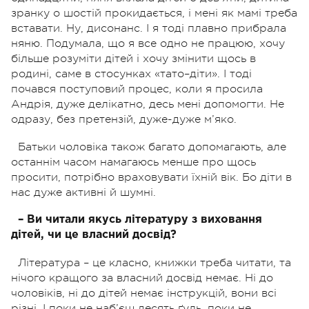
зранку о шостій прокидається, і мені як мамі треба
вставати. Ну, дисонанс. І я тоді плавно прибрала
няню. Подумала, що я все одно не працюю, хочу
більше розуміти дітей і хочу змінити щось в
родині, саме в стосунках «тато–діти». І тоді
почався поступовий процес, коли я просила
Андрія, дуже делікатно, десь мені допомогти. Не
одразу, без претензій, дуже-дуже м’яко.
Батьки чоловіка також багато допомагають, але
останнім часом намагаюсь менше про щось
просити, потрібно враховувати їхній вік. Бо діти в
нас дуже активні й шумні.
– Ви читали якусь літературу з виховання
дітей, чи це власний досвід?
Література – це класно, книжки треба читати, та
нічого кращого за власний досвід немає. Ні до
чоловіків, ні до дітей немає інструкцій, вони всі
різні. І поки не наб’єш десять ґуль, поки не