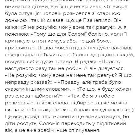
оминати з дітьми, він їх ще не всі знає. От вчора
була ситуація: чоловік розмовляв зі старшою
донькою і так їй сказав, що це її зачепило. Він
каже: «Я не розумію, чому вона так реагує». А я
пояснюю: «Тому що для Соломії болісно, коли її
критикують при комусь або, не дай боже,
кривляють». Ці два моменти для неї дуже важливі,
і якщо вона це бачить, особливо від рідних людей,
почуває себе дуже погано. Я раджу: «Просто
наступного разу так не роби». А він дивується:
«Не розумію, чому вона на мене так реагує? Я що,
неправду сказав?» – «Правду, але треба було
сказати іншими словами». – «То що, я буду кожен
раз слова підбирати?» – «Так, бо я з тобою
розмовляю, також слова підбираю, адже можна
сказати тобі отак, а можна й інакше» (усміхається).
Це все досвід, такі моменти ще виникатимуть, бо
діти ростуть, Соломія переходить у підлітковий
вік, а це вже зовсім інше спілкування.