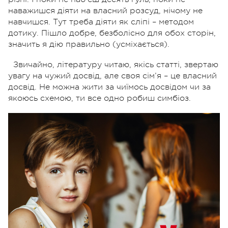
наважишся діяти на власний розсуд, нічому не
навчишся. Тут треба діяти як сліпі – методом
дотику. Пішло добре, безболісно для обох сторін,
значить я дію правильно (усміхається).
Звичайно, літературу читаю, якісь статті, звертаю
увагу на чужий досвід, але своя сім’я – це власний
досвід. Не можна жити за чиїмось досвідом чи за
якоюсь схемою, ти все одно робиш симбіоз.