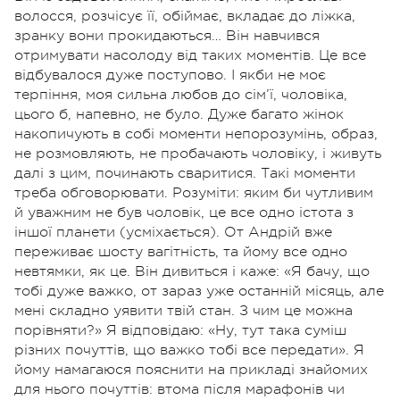
волосся, розчісує її, обіймає, вкладає до ліжка,
зранку вони прокидаються… Він навчився
отримувати насолоду від таких моментів. Це все
відбувалося дуже поступово. І якби не моє
терпіння, моя сильна любов до сім’ї, чоловіка,
цього б, напевно, не було. Дуже багато жінок
накопичують в собі моменти непорозумінь, образ,
не розмовляють, не пробачають чоловіку, і живуть
далі з цим, починають сваритися. Такі моменти
треба обговорювати. Розуміти: яким би чутливим
й уважним не був чоловік, це все одно істота з
іншої планети (усміхається). От Андрій вже
переживає шосту вагітність, та йому все одно
невтямки, як це. Він дивиться і каже: «Я бачу, що
тобі дуже важко, от зараз уже останній місяць, але
мені складно уявити твій стан. З чим це можна
порівняти?» Я відповідаю: «Ну, тут така суміш
різних почуттів, що важко тобі все передати». Я
йому намагаюся пояснити на прикладі знайомих
для нього почуттів: втома після марафонів чи