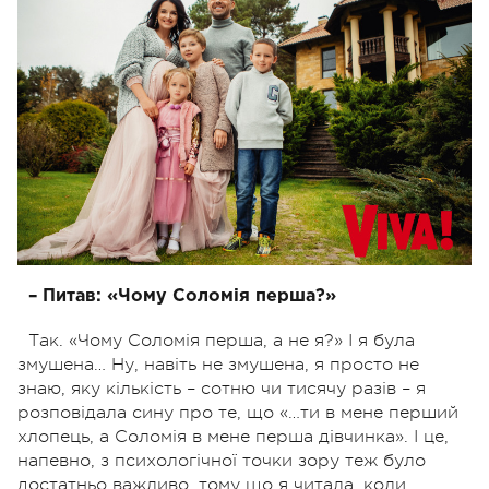
– Питав: «Чому Соломія перша?»
Так. «Чому Соломія перша, а не я?» І я була
змушена… Ну, навіть не змушена, я просто не
знаю, яку кількість – сотню чи тисячу разів – я
розповідала сину про те, що «…ти в мене перший
хлопець, а Соломія в мене перша дівчинка». І це,
напевно, з психологічної точки зору теж було
достатньо важливо, тому що я читала, коли