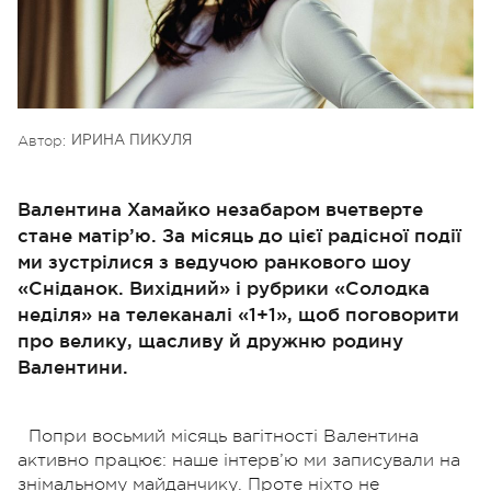
Автор:
ИРИНА ПИКУЛЯ
Валентина Хамайко незабаром вчетверте
стане матір’ю. За місяць до цієї радісної події
ми зустрілися з ведучою ранкового шоу
«Сніданок. Вихідний» і рубрики «Солодка
неділя» на телеканалі «1+1», щоб поговорити
про велику, щасливу й дружню родину
Валентини.
Попри восьмий місяць вагітності Валентина
активно працює: наше інтерв’ю ми записували на
знімальному майданчику. Проте ніхто не