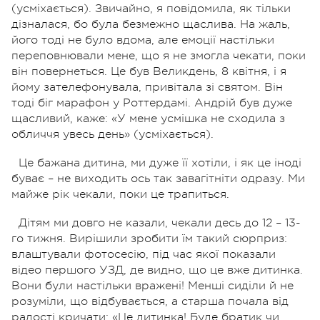
(усміхається). Звичайно, я повідомила, як тільки
дізналася, бо була безмежно щаслива. На жаль,
його тоді не було вдома, але емоції настільки
переповнювали мене, що я не змогла чекати, поки
він повернеться. Це був Великдень, 8 квітня, і я
йому зателефонувала, привітала зі святом. Він
тоді біг марафон у Роттердамі. Андрій був дуже
щасливий, каже: «У мене усмішка не сходила з
обличчя увесь день» (усміхається).
Це бажана дитина, ми дуже її хотіли, і як це іноді
буває – не виходить ось так завагітніти одразу. Ми
майже рік чекали, поки це трапиться.
Дітям ми довго не казали, чекали десь до 12 – 13-
го тижня. Вирішили зробити їм такий сюрприз:
влаштували фотосесію, під час якої показали
відео першого УЗД, де видно, що це вже дитинка.
Вони були настільки вражені! Менші сиділи й не
розуміли, що відбувається, а старша почала від
радості кричати: «Це дитинка! Буде братик чи