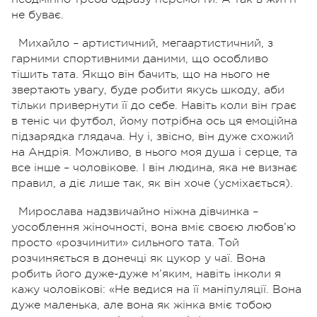
не буває.
Михайло – артистичний, мегаартистичний, з
гарними спортивними даними, що особливо
тішить тата. Якщо він бачить, що на нього не
звертають увагу, буде робити якусь шкоду, аби
тільки привернути її до себе. Навіть коли він грає
в теніс чи футбол, йому потрібна ось ця емоційна
підзарядка глядача. Ну і, звісно, він дуже схожий
на Андрія. Можливо, в нього моя душа і серце, та
все інше – чоловікове. І він людина, яка не визнає
правил, а діє лише так, як він хоче (усміхається).
Мирослава надзвичайно ніжна дівчинка –
уособлення жіночності, вона вміє своєю любов’ю
просто «розчинити» сильного тата. Той
розчиняється в донечці як цукор у чаї. Вона
робить його дуже-дуже м’яким, навіть інколи я
кажу чоловікові: «Не ведися на її маніпуляції. Вона
дуже маленька, але вона як жінка вміє тобою