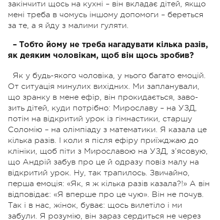
закінчити щось на кухні – він вкладає дітей, якщо
мені треба в чомусь іншому допомоги – береться
за те, а я йду з малими гуляти.
– Тобто йому не треба нагадувати кілька разів,
як деяким чоловікам, щоб він щось зробив?
Як у будь-якого чоловіка, у нього багато емоцій.
От ситуація минулих вихідних. Ми запланували,
що зранку в мене ефір, він прокидається, заво-
зить дітей, куди потрібно: Мирославу – на УЗД,
потім на відкритий урок із гімнастики, старшу
Соломію – на олімпіаду з математики. Я казала це
кілька разів. І коли я після ефіру приїжджаю до
клініки, щоб піти з Мирославою на УЗД, з’ясовую,
що Андрій забув про це й одразу повіз малу на
відкритий урок. Ну, так трапилось. Звичайно,
перша емоція: «Як, я ж кілька разів казала?!» А він
відповідає: «Я вперше про це чую». Він не почув.
Так і в нас, жінок, буває: щось вилетіло і ми
забули. Я розумію, він зараз сердиться не через