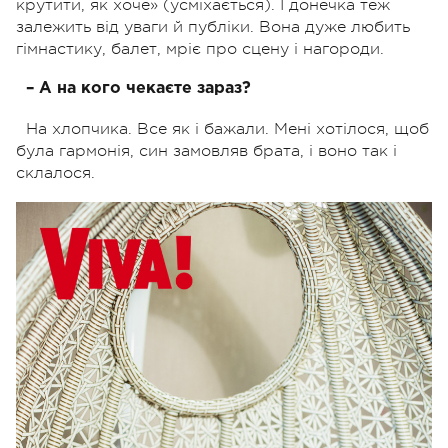
крутити, як хоче» (усміхається). І донечка теж
залежить від уваги й публіки. Вона дуже любить
гімнастику, балет, мріє про сцену і нагороди.
– А на кого чекаєте зараз?
На хлопчика. Все як і бажали. Мені хотілося, щоб
була гармонія, син замовляв брата, і воно так і
склалося.