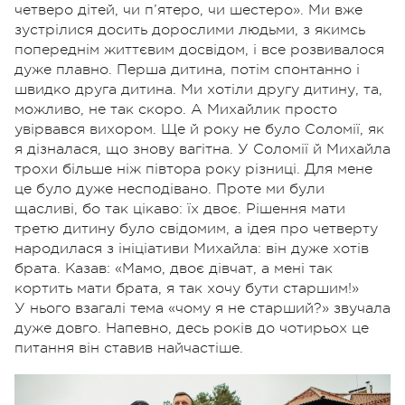
четверо дітей, чи п’ятеро, чи шестеро». Ми вже
зустрілися досить дорослими людьми, з якимсь
попереднім життєвим досвідом, і все розвивалося
дуже плавно. Перша дитина, потім спонтанно і
швидко друга дитина. Ми хотіли другу дитину, та,
можливо, не так скоро. А Михайлик просто
увірвався вихором. Ще й року не було Соломії, як
я дізналася, що знову вагітна. У Соломії й Михайла
трохи більше ніж півтора року різниці. Для мене
це було дуже несподівано. Проте ми були
щасливі, бо так цікаво: їх двоє. Рішення мати
третю дитину було свідомим, а ідея про четверту
народилася з ініціативи Михайла: він дуже хотів
брата. Казав: «Мамо, двоє дівчат, а мені так
кортить мати брата, я так хочу бути старшим!»
У нього взагалі тема «чому я не старший?» звучала
дуже довго. Напевно, десь років до чотирьох це
питання він ставив найчастіше.