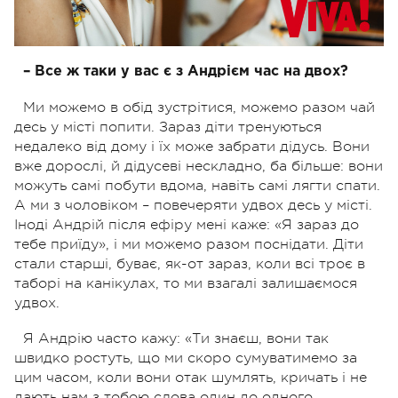
– Все ж таки у вас є з Андрієм час на двох?
Ми можемо в обід зустрітися, можемо разом чай
десь у місті попити. Зараз діти тренуються
недалеко від дому і їх може забрати дідусь. Вони
вже дорослі, й дідусеві нескладно, ба більше: вони
можуть самі побути вдома, навіть самі лягти спати.
А ми з чоловіком – повечеряти удвох десь у місті.
Іноді Андрій після ефіру мені каже: «Я зараз до
тебе приїду», і ми можемо разом поснідати. Діти
стали старші, буває, як-от зараз, коли всі троє в
таборі на канікулах, то ми взагалі залишаємося
удвох.
Я Андрію часто кажу: «Ти знаєш, вони так
швидко ростуть, що ми скоро сумуватимемо за
цим часом, коли вони отак шумлять, кричать і не
дають нам з тобою слова один до одного