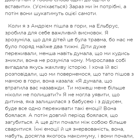
вставити». (Усміхається) Зараз ми їм потрібні, а
потім вони шукатимуть оцієї самоти.
Коли я з Андрієм пішла в гори, на Ельбрус,
зробила для себе важливий висновок. Я
зрозуміла, що для дітей це була травма, бо нас не
було поряд майже два тижні. Діти дуже
переживали, менша навіть думала, що ми кудись
зникли, вона не розуміла чому. Мирослава собі
вигадала якусь жахливу історію. І хоча їй всі
розповідали, що ми повернемося, що тато пішов з
мамою в гори, вона казала: «Я думала, що
втратила вас назавжди. Ти можеш мене більше
ніколи не полишати?» Я не могла уявити, що
дитина, яка залишилася з бабусею і з дідусем,
буде все одно переживати такі емоції! Вона
боялася. А потім довгий період боялася, що
загубиться. А ще діти почали між собою більше
сваритися. Їхні емоції й ця знервованість, вона,
мабуть, досягла якогось максимуму, і вони почали,