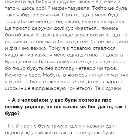
моменти від бабусі з дідусем, якісь – від мами з
татом, щось собі й нафантазувала. Тобто це була
така «збірна солянка». Про те, що в мене буде
троє або четверо дітей, чесно, навіть і не мріяла.
Це просто дарунок долі (усміхається), якийсь
божий знак. Я взагалі лише зараз розумію, що не
всі жінки готові мати багато дітей, бо це емоційно
й фізично важко. Тому я з повагою ставлюся,
якщо жінка каже: у мене одна дитина – і досить.
Краще нехай батьки опікуються однією дитиною,
бо якщо будуть без догляду четверо чи троє...
Кожному своє. Мабуть, в якихось минулих життях
у мене не було можливості мати дітей, а зараз я
щось інше відпрацьовую (сміється). Такі думки.
– А з чоловіком у вас були розмови про
велику родину, чи він казав: як бог дасть, так і
буде?
Ні. У нас не було такого, що ми казали один
одному: «Давай жити так, а потім у нас буде