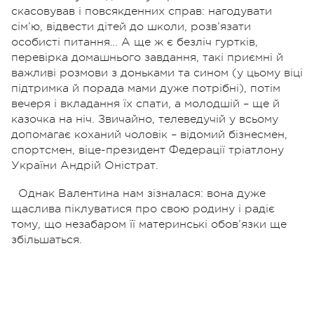
скасовував і повсякденних справ: нагодувати
сім’ю, відвести дітей до школи, розв’язати
особисті питання… А ще ж є безліч гуртків,
перевірка домашнього завдання, такі приємні й
важливі розмови з доньками та сином (у цьому віці
підтримка й порада мами дуже потрібні), потім
вечеря і вкладання їх спати, а молодшій – ще й
казочка на ніч. Звичайно, телеведучій у всьому
допомагає коханий чоловік – відомий бізнесмен,
спортсмен, віце-президент Федерації тріатлону
України Андрій Оністрат.
Однак Валентина нам зізналася: вона дуже
щаслива піклуватися про свою родину і радіє
тому, що незабаром її материнські обов’язки ще
збільшаться.