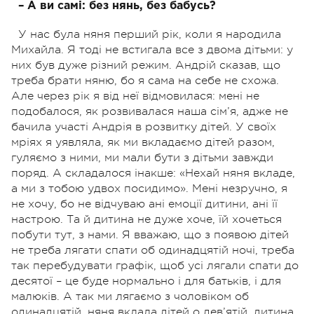
– А ви самі: без нянь, без бабусь?
У нас була няня перший рік, коли я народила
Михайла. Я тоді не встигала все з двома дітьми: у
них був дуже різний режим. Андрій сказав, що
треба брати няню, бо я сама на себе не схожа.
Але через рік я від неї відмовилася: мені не
подобалося, як розвивалася наша сім’я, адже не
бачила участі Андрія в розвитку дітей. У своїх
мріях я уявляла, як ми вкладаємо дітей разом,
гуляємо з ними, ми мали бути з дітьми завжди
поряд. А складалося інакше: «Нехай няня вкладе,
а ми з тобою удвох посидимо». Мені незручно, я
не хочу, бо не відчуваю ані емоції дитини, ані її
настрою. Та й дитина не дуже хоче, їй хочеться
побути тут, з нами. Я вважаю, що з появою дітей
не треба лягати спати об одинадцятій ночі, треба
так перебудувати графік, щоб усі лягали спати до
десятої – це буде нормально і для батьків, і для
малюків. А так ми лягаємо з чоловіком об
одинадцятій, няня вклала дітей о дев’ятій, дитина