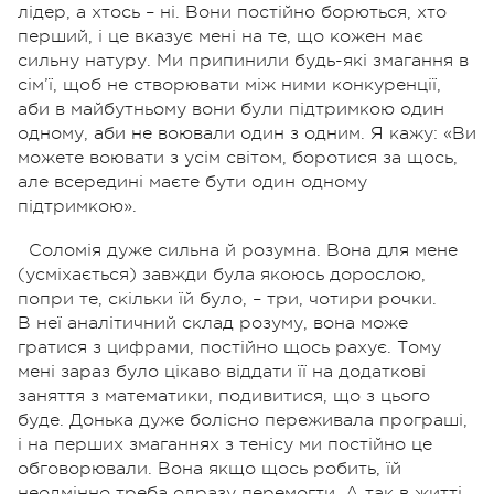
лідер, а хтось – ні. Вони постійно борються, хто
перший, і це вказує мені на те, що кожен має
сильну натуру. Ми припинили будь-які змагання в
сім’ї, щоб не створювати між ними конкуренції,
аби в майбутньому вони були підтримкою один
одному, аби не воювали один з одним. Я кажу: «Ви
можете воювати з усім світом, боротися за щось,
але всередині маєте бути один одному
підтримкою».
Соломія дуже сильна й розумна. Вона для мене
(усміхається) завжди була якоюсь дорослою,
попри те, скільки їй було, – три, чотири рочки.
В неї аналітичний склад розуму, вона може
гратися з цифрами, постійно щось рахує. Тому
мені зараз було цікаво віддати її на додаткові
заняття з математики, подивитися, що з цього
буде. Донька дуже болісно переживала програші,
і на перших змаганнях з тенісу ми постійно це
обговорювали. Вона якщо щось робить, їй
неодмінно треба одразу перемогти. А так в житті