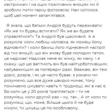
сестричка!» І на оцих позитивних емоціях ми й
зробили потім гарну фотосесію. Нам хотілося,
щоб цей момент запам’ятався.
Я знала, що батьки Андрія будуть переживати:
«Як же ти будеш встигати? Як же ви будете
справлятися?» Та Андрій був щасливий. А я
розуміла: коли любиш чоловіка, як можеш йому
відмовити? І коли бачиш його піднесений настрій
від тих емоцій, що він знову буде молодим татом,
це надихає! Надихає мене як жінку, як маму. І я
скажу, що цю вагітність він був найтурботливішим,
найуважнішим за попередні рази. Вважаю, він теж
доріс, дозрів, і як це часто буває: з роками ми
розуміємо, що все дуже швидко минає, тому
починаємо цінувати навіть ті труднощі, які в нас є.
Бо коли це у 20 років трапляється – ти не
розумієш, коли другий раз – ну, так… А от коли ти
розумієш, що, може, більше цього й не буде
ніколи, ти цінуєш це по-особливому.