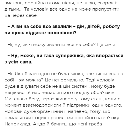
змагань, емоційна втома після, не знаю, сварок із
дітьми... Та чоловік все одно не може пропустити
це через себе.
– А ви на себе все звалили – дім, дітей, роботу
чи щось віддаєте чоловікові?
Ні, ну, як я можу звалити все на себе? Це сім’я.
– Ну, може, ви така супержінка, яка впорається
з усім сама.
Ні. Яка б завгодно не була жінка, але тягти все на
собі – як можна? Це ненормально. Тоді чоловік
буде відчувати себе не в цій системі, йому буде
нецікаво. У нас немає чіткого поділу обов’язків.
Ми, слава богу, зараз живемо у тому стані, коли є
момент взаємодопомоги й підтримки один одного.
Чоловік дуже органічний і, напевно, тому, що
немає чітких оцих правил, ми постійно на зв’язку.
Наприклад, Андрій бачить, що мені треба