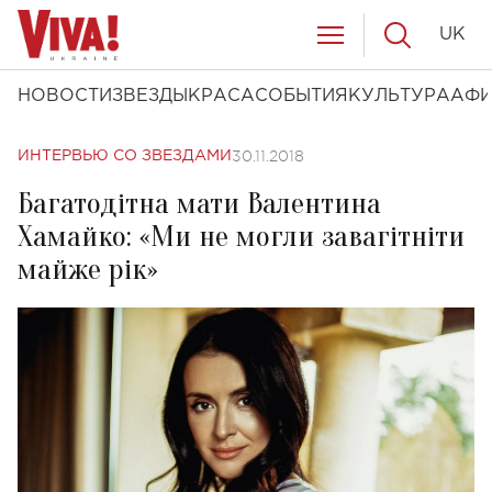
UK
НОВОСТИ
ЗВЕЗДЫ
КРАСА
СОБЫТИЯ
КУЛЬТУРА
АФ
30.11.2018
ИНТЕРВЬЮ СО ЗВЕЗДАМИ
Багатодітна мати Валентина
Хамайко: «Ми не могли завагітніти
майже рік»