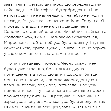
завагітніла третьою дитиною, що середнім дітям
найскладніше. Це «ефект бутерброда»: він і не
найстарший, і не найменший, і начебто не туди й
не сюди, їм дуже важко психологічно. Тому в сім’ї
я розділила, що в мене є старша дівчинка
Соломія, є старший хлопець Михайлик і найменша
«солодюська», як ми її називаємо (усміхається),
Мирославка, тобто щоб усе було порівну. І тут він
каже: «Я хочу брата. Дуже. Дівчата мене не беруть
у свою компанію, дівчата там ще щось…»
Потім приєднався чоловік. Чесно скажу, мені
було дуже страшно, бо я тільки відчула
полегшення від того, що діти підросли, більш-
менш спати почали, я змогла якось адаптувати
власний графік, ледь-ледь встигала, щоб усім
приділити час. І тут вони мене всі активно просять
про четверту дитину. І я розумію: «Боже мій, це
зараз усе знову зламається, усе буде знову не так,
і як мені знайти на всіх цієї уваги…» Для мене це