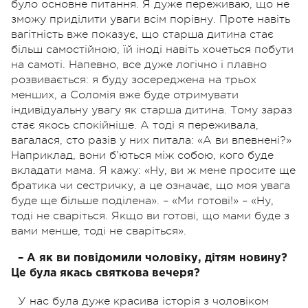
було основне питання. Я дуже переживаю, що не
зможу приділити уваги всім порівну. Проте навіть
вагітність вже показує, що старша дитина стає
більш самостійною, їй іноді навіть хочеться побути
на самоті. Напевно, все дуже логічно і плавно
розвивається: я буду зосереджена на трьох
менших, а Соломія вже буде отримувати
індивідуальну увагу як старша дитина. Тому зараз
стає якось спокійніше. А тоді я переживала,
вагалася, сто разів у них питала: «А ви впевнені?»
Наприклад, вони б’ються між собою, кого буде
вкладати мама. Я кажу: «Ну, ви ж мене просите ще
братика чи сестричку, а це означає, що моя увага
буде ще більше поділена». – «Ми готові!» – «Ну,
тоді не сваріться. Якщо ви готові, що мами буде з
вами менше, тоді не сваріться».
– А як ви повідомили чоловіку, дітям новину?
Це була якась святкова вечеря?
У нас була дуже красива історія з чоловіком