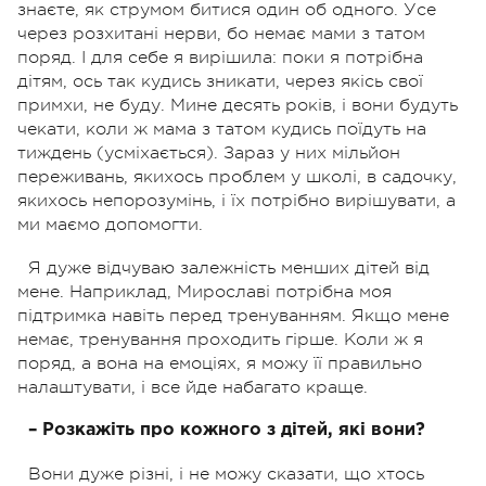
знаєте, як струмом битися один об одного. Усе
через розхитані нерви, бо немає мами з татом
поряд. І для себе я вирішила: поки я потрібна
дітям, ось так кудись зникати, через якісь свої
примхи, не буду. Мине десять років, і вони будуть
чекати, коли ж мама з татом кудись поїдуть на
тиждень (усміхається). Зараз у них мільйон
переживань, якихось проблем у школі, в садочку,
якихось непорозумінь, і їх потрібно вирішувати, а
ми маємо допомогти.
Я дуже відчуваю залежність менших дітей від
мене. Наприклад, Мирославі потрібна моя
підтримка навіть перед тренуванням. Якщо мене
немає, тренування проходить гірше. Коли ж я
поряд, а вона на емоціях, я можу її правильно
налаштувати, і все йде набагато краще.
– Розкажіть про кожного з дітей, які вони?
Вони дуже різні, і не можу сказати, що хтось