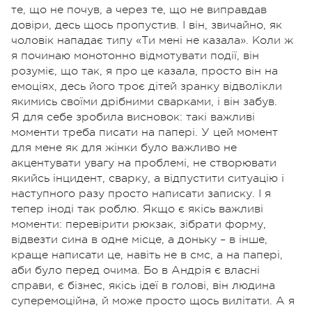
те, що не почув, а через те, що не виправдав
довіри, десь щось пропустив. І він, звичайно, як
чоловік нападає типу «Ти мені не казала». Коли ж
я починаю монотонно відмотувати події, він
розуміє, що так, я про це казала, просто він на
емоціях, десь його троє дітей зранку відволікли
якимись своїми дрібними сварками, і він забув.
Я для себе зробила висновок: такі важливі
моменти треба писати на папері. У цей момент
для мене як для жінки було важливо не
акцентувати увагу на проблемі, не створювати
якийсь інцидент, сварку, а відпустити ситуацію і
наступного разу просто написати записку. І я
тепер іноді так роблю. Якщо є якісь важливі
моменти: перевірити рюкзак, зібрати форму,
відвезти сина в одне місце, а доньку – в інше,
краще написати це, навіть не в смс, а на папері,
аби було перед очима. Бо в Андрія є власні
справи, є бізнес, якісь ідеї в голові, він людина
суперемоційна, й може просто щось вилітати. А я